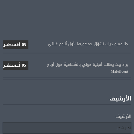
جنا عمرو دياب تشوّق جمهورها لأول ألبوم غنائي
05 أغسطس
براد بيت يطالب أنجلينا جولي بالشفافية حول أرباح
05 أغسطس
Maleficent
منتخب مصر للكرة النسائية يخوض الليلة مباراة وداع أمم
05 أغسطس
إفريقيا أمام نيجيريا
الأرشيف
استقبال جماهيرى حاشد لمحمد صلاح لدى وصوله إلى تركيا
05 أغسطس
لإتمام انتقاله إلى طرابزون سبور
الأرشيف
رسميًا.. انطلاق الدورى الممتاز 21 أغسطس.. وقمة الزمالك