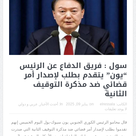
سول : فريق الدفاع عن الرئيس
“يون” يتقدم بطلب لإصدار أمر
قضائي ضد مذكرة التوقيف
الثانية
الكاتب:
elressala
on:
يناير 09, 2025
In:
أحدث الأخبار
,
عربي و دولي
لا يوجد تعليقات
قال محامو الرئيس الكوري الجنوبي يون سيوك-يول اليوم الخميس إنهم
تقدموا بطلب لإصدار أمر قضائي ضد مذكرة التوقيف الثانية التي صدرت