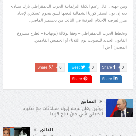
ومن جهته .. قال زعيم الكتلة البرلمانية للحزب الديمقراطي بارك تشان-
ديه إن يون استفز كوريا الشمالية لدفعها لشن هجوم عسكري لإيجاد
مبرر لفرضه الأحكام العرفية في الثالث من ديسمبر الماضي.
ويخطط الحزب الديمقراطي – وفقا لوكالة (يونهاب) – لطرح مشروع
القانون الجديد للتصويت يوم الثلاثاء أو الخميس القادمين.
المصدر: أ ش أ
Share
0
Tweet
0
Share
0
Share
Share
السابق
بوتين يعلن عزمه إجراء محادثات مع نظيره
الصيني شي جين بينج قريبا
التالى