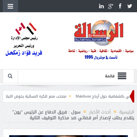
قائمة
ول أرباح Maleficent
منتخب مصر للكرة النسائية يخوض الليلة مباراة وداع أمم إ
عيات حرائق الغابات
الرئيسية
أحدث الأخبار
سول : فريق الدفاع عن الرئيس “يون”
يتقدم بطلب لإصدار أمر قضائي ضد مذكرة التوقيف الثانية