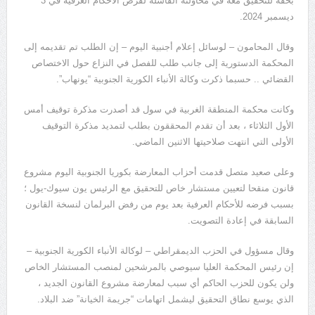
بحقه للتحقيق معه في محاولته الفاشلة لفرض الأحكام العرفية في 3
ديسمبر 2024.
وقال المحامون – لوسائل إعلام أجنبية اليوم – إن الطلب تم تقديمه إلى
المحكمة الدستورية إلى جانب طلب للفصل في النزاع حول الاختصاص
القضائي .. حسبما ذكرت وكالة الأنباء الكورية الجنوبية “يونهاب”.
وكانت محكمة المنطقة الغربية في سول قد أصدرت مذكرة توقيف أمس
الأول الثلاثاء ، بعد أن تقدم المحققون بطلب لتمديد مذكرة التوقيف
الأولى التي انتهت صلاحيتها الاثنين الماضي.
وعلى صعيد متصل قدمت أحزاب المعارضة بكوريا الجنوبية اليوم مشروع
قانون منقحا لتعيين مستشار خاص للتحقيق مع الرئيس يون سيوك-يول ؛
بسبب فرضه للأحكام العرفية بعد يوم من رفض البرلمان لنسخة القانون
السابقة في إعادة التصويت.
وقال مسؤول في الحزب الديمقراطي – لوكالة الأنباء الكورية الجنوبية –
إن رئيس المحكمة العليا سيوصي بالمرشحين لمنصب المستشار الخاص
ولن يكون للحزب الحاكم أي سبب لمعارضة مشروع القانون الجديد ،
الذي يوسع نطاق التحقيق ليشمل اتهامات “جريمة الخيانة” ضد البلاد.