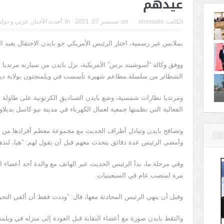
عيدهم
الكاتب:
elressala
on:
سبتمبر 07, 2021
In:
أحدث الأخبار
,
عربي و دول
بملابس غير رسمية، اختار الرئيس الأمريكي جو بايدن الاحتفال بعيد ال
ووفق وكالة “أسوشيتد برس” الأمريكية، نزل بايدن من سيارته مرتديا
الشطائر من سلسلة مطاعم شهيرة تأسست في ويلمنجتون بولاية ديلاوير
ومرتديا نظارات شمسية، وضع بايدن الصناديق الكرتونية على طاولة
الفعالية التي نظمتها جمعية لعمال الكهرباء في مدينة نيو كاسل بديلاوي
وتصافح بايدن وتبادل أطراف الحديث مع مجموعة معظم أفرادها من الر
وأمضى الرئيس عدة دقائق يتحدث معهم قبل أن يقول لهم: “هيا، لنذ
وفي مرحلة ما، بدأ الرئيس الحديث عبر الهاتف مع والدة أحد أعضاء الن
مرة لمنصب عام في السبعينيات.
وقبل أن ينهي الرئيس المحادثة معها، قال: “وددت فقط أن ألقي التحية
والتقط بايدن صورة مع أعضاء النقابة قبل العودة إلى منزله في ويلم