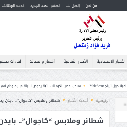
من نحن
إتصل بنـــا
تصفح العدد الجديد
خدمة الوظائف
الأخبار الاقتصادية
الأخبار الثقافية
أشعار و قصائد
لقاءات صحفي
منتخب مصر للكرة النسائية يخوض الليلة مباراة وداع أمم إفريقيا أمام نيجير
ات
الرئيسية
أحدث الأخبار
شطائر وملابس “كاجوال”.. بايدن ي
شطائر وملابس “كاجوال”.. بايدن