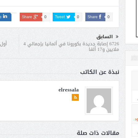
e
Share
0
Tweet
0
Share
0
السابق
أول 
6726 إصابة جديدة بكورونا في ألمانيا بإجمالي 4
ملايين و17 ألفا
نبذة عن الكاتب
elressala
د
مقالات ذات صلة