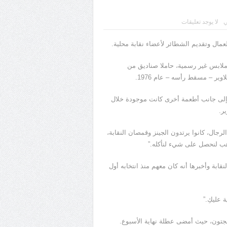
ي
لا يوجد تعليقات
عمال وتقديم الشطائر لأعضاء نقابة محلية.
 ملابس غير رسمية، حاملا صناديق من
 – مسقط رأسه – عام 1976.
 إلى جانب أطعمة أخرى كانت موجودة خلال
ر.
جال، كانوا يرتدون الجينز وقمصان النقابة،
هب لنحصل على شيء لنأكله.”
قابة وأخبرها أنه كان معهم منذ انتخابه أول
 عليكِ.”
نجتون، حيث أمضى عطلة نهاية الأسبوع.