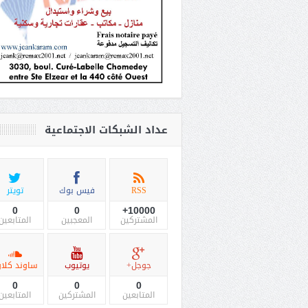
عداد الشبكات الاجتماعية
RSS
فيس بوك
تويتر
0
0
10000+
المشتركين
المعجبين
المتابعين
جوجل+
يوتيوب
ساوند كلاو
0
0
0
المتابعين
المشتركين
المتابعين