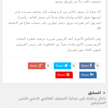
ستيفين دافيز بدلاً من أوريول روميو.
كاد صلاح أن يضيف الثاني من كرة وصلت إليه بمتابعة تسديدة ماني
ليوجهها بجوار القائم وأضاع صلاح هدفاً آخر بجوار القائم ، وأشرك
ليفربول آخر تغييراته بنزول ديجان لوفرين على حساب صلاح في الدقيقة
89.
وفي الدقائق الأخيرة، أبعد كاريوس تمريرة عرضية خطيرة لأصحاب
الأرض ومرت الأمور هادئة بعيداً عن الخطورة على مرمى الفريقين
لينتهي اللقاء بفوز ليفربول.
Share
0
Tweet
0
Share
0
Share
Share
السابق
نادال يحافظ على صدارة التصنيف العالمي للاعبي التنس
المحترفين