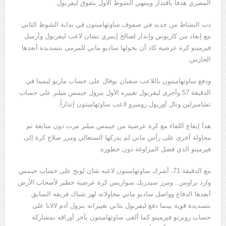
المصري هدفاً باقتدار وينتهي الشوط الأول بتفوق ليفربول.
دب النشاط من جديد في صفوف ساوثهامبتون في بداية الشوط الثاني
مع إبعاد من كاريوس وإنذار لصالح إيمري تشان لاعب ليفربول وأرسل
فيرمينو كرة عرضية كاد أن يحولها ساديو ماني للمرمى بتسديدة أبعدها
الحارس.
ودفع ساوثهامبتون باللاعب سفيان بوفال على حساب ماريو ليمينا في
الدقيقة 57 وأجرى ليفربول تغييره الأول بنزول جيمس ميلنر على حساب
تشامبرلين ونال أوريول روميرو لاعب ساوثهامبتون إنذاراً.
هدأ إيقاع اللقاء مع كرة عرضية من جيمس ميلنر مرت دون متابعة ثم
محاولة آخرى على رأس ماني لم يدركها السنغالي ومرر صلاح كرة إلى
فيرمينو الذي فضل المراوغة دون خطورة.
مع الدقيقة 71، أشرك ساوثهامبتون لاعبه شان لونج على حساب جيمس
وارد براوس.. ومرر سيدريك سواريس كرة عرضية خطير لأصحاب الأرض
أبعدها الدفاع وواصل ساديو ماني محاولاته لهز شباك فريقه السابق
بتسديدة قوية بينما دفع ليفربول بثاني تغييراته بنزول آدم لالانا على
حساب روبرتو فيرمينو كما ألقى ساوثهامبتون بآخر أوراقه بمشاركة