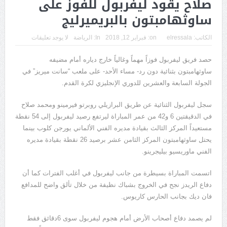
صلاح يقود ليفربول للفوز على
ساوثهامبتون بالبريميرليج
الكاتب:
elressala
on:
فبراير 12, 2018
In:
الرياضة
لا يوجد تعليقات
حصد فريق ليفربول فوزاً مهماً وغالياً خارج دياره أمام مضيفه
ساوثهامبتون بثنائية دون رد- مساء الأحد- على ملعب “سانت ميريز” في
الجولة السابعة والعشرين للدوري الإنجليزي لكرة القدم.
سجل ليفربول الثنائية عن طريق البرازيلي روبرتو فيرمينو ومحمد صلاح
في الدقيقتين 6 و42 من عمر المباراة ليرتفع رصيد ليفربول إلى 54 نقطة
مستعيداً المركز الثالث بقيادة مديره الفني الألماني يورجن كلوب بينما
يحتل ساوثهامبتون المركز الثامن عشر برصيد 26 نقطة بقيادة مديره
الفني ماوريسيو بيليجرينو.
اتسمت المباراة بسيطرة من جانب ليفربول في أغلب الفترات كما أن
دفاع الريدز نجح في الخروج بشباك نظيفة من خلال تألق واضح للمدافع
فان ديك بجانب الحارس كاريوس.
لم يصمد دفاع أصحاب الأرض أمام هجوم ليفربول سوى 6دقائق فقط