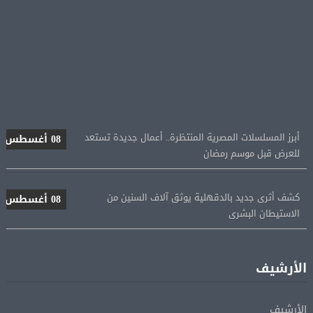
أبرز المسلسلات المصرية المنتظرة.. أعمال جديدة تستعد
08 أغسطس
للعرض قبل موسم رمضان
كشف أثرى جديد بالدقهلية يوثق آلاف السنين من
08 أغسطس
الاستيطان البشرى
اتحاد الكرة يطلب استضافة أمم إفريقيا تحت 23 عامًا
08 أغسطس
المؤهلة لأولمبياد 2028
الأرشيف
إسبانيا تعيد فرض الرقابة على حدودها مع إيطاليا وسط
08 أغسطس
الأرشيف