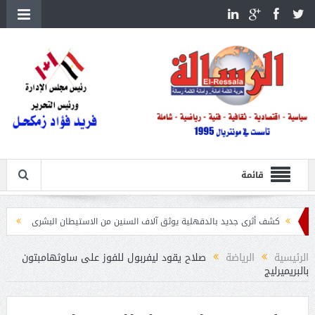
قائمة
 أثرى جديد بالدقهلية يوثق آلاف السنين من الاستيطان البشرى
اتحاد الكرة يطلب استضافة 
الرئيسية
الرياضة
صلاح يقود ليفربول للفوز على ساوثهامبتون
بالبريميرليج