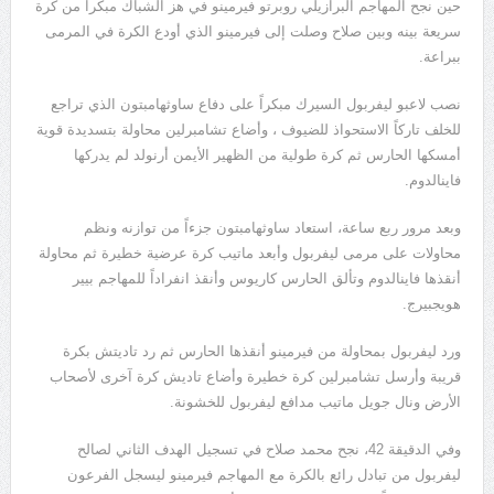
حين نجح المهاجم البرازيلي روبرتو فيرمينو في هز الشباك مبكراً من كرة
سريعة بينه وبين صلاح وصلت إلى فيرمينو الذي أودع الكرة في المرمى
ببراعة.
نصب لاعبو ليفربول السيرك مبكراً على دفاع ساوثهامبتون الذي تراجع
للخلف تاركاً الاستحواذ للضيوف ، وأضاع تشامبرلين محاولة بتسديدة قوية
أمسكها الحارس ثم كرة طولية من الظهير الأيمن أرنولد لم يدركها
فاينالدوم.
وبعد مرور ربع ساعة، استعاد ساوثهامبتون جزءاً من توازنه ونظم
محاولات على مرمى ليفربول وأبعد ماتيب كرة عرضية خطيرة ثم محاولة
أنقذها فاينالدوم وتألق الحارس كاريوس وأنقذ انفراداً للمهاجم بيير
هويجبيرج.
ورد ليفربول بمحاولة من فيرمينو أنقذها الحارس ثم رد تاديتش بكرة
قريبة وأرسل تشامبرلين كرة خطيرة وأضاع تاديش كرة آخرى لأصحاب
الأرض ونال جويل ماتيب مدافع ليفربول للخشونة.
وفي الدقيقة 42، نجح محمد صلاح في تسجيل الهدف الثاني لصالح
ليفربول من تبادل رائع بالكرة مع المهاجم فيرمينو ليسجل الفرعون