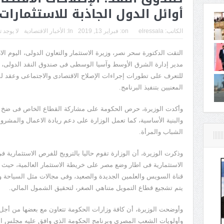
أوائل الدول الجاذبة للاستثمارات 
الكاتب:
elressala
on:
فبراير 13, 2019
In:
الأخبار الاقتصادية
لا يوجد 
مدير إدارة الشرق الأوسط وآسيا الوسطى فى صندوق النقد الدولى، ا
للتعرف على تطورات إجراءات الإصلاح الاقتصادى والاجتماعى وعقد لق
المعنيين بتنفيذ البرنامج.
وأكدت الوزيرة، حرص الحكومة على مشاركة القطاع الخاص فى ضخ ا
والبنية الأساسية، كما تعمل الوزارة على دعم ريادة الاعمال والم
الشباب والمرأة.
وذكرت الوزيرة، أن الوزارة تقوم حاليا بالترويج للفرص الاستثمارية
الاستثمارية فى اطار وضع مصر على خريطة الاستثمار العالمية، حيث
قناة السويس والعلمين الجديدة والصعيد، وفى مجالات مثل السياحة وا
يتم تشجيع قطاع التمويل متناهي الصغر، لتحقيق الشمول المالي.
وأوضحت الوزيرة، أن كافة وزارات الحكومة تتعاون مع بعضها من أجل 
وأولويات الشعب المصرى وبرنامج الحكومة الذى وافق عليه مجلس 