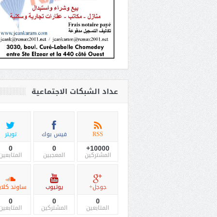
عداد الشبكات الاجتماعية
RSS
فيس بوك
تويتر
0
0
10000+
المشتركين
المعجبين
المتابعين
جوجل+
يوتيوب
ساوند كلاو
0
0
0
المتابعين
المشتركين
المتابعين