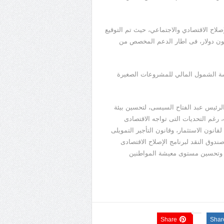
اح الاقتصادي والاجتماعي، حيث تم التوقيع
المانيا، اتفاق الشريحة الثانية لدعم البرنامج بقيمة 250 مليون دولار، فى اطار الدعم المخصص من
راسة الشمول المالي للمشروعات الصغيرة
 الرئيس عبد الفتاح السيسى، لتحسين بيئة
ت، رغم التحديات التى تواجه الاقتصادى
لقانون الاستثمار، وقانون التأجير التمويلى
وق النقد لبرنامج الإصلاح الاقتصادى
ل وتحسين مستوى معيشة المواطنين
Share
Shar