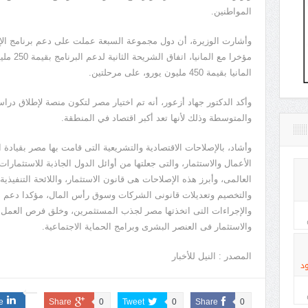
المواطنين.
وأشارت الوزيرة، أن دول مجموعة السبعة عملت على دعم برنامج الإصل
مؤخرا مع 
المانيا بقيمة 450 مليون يورو، على مرحلتين.
وأكد الدكتور جهاد أزعور، أنه تم اختيار مصر لتكون منصة لإطلاق د
والمتوسطة وذلك لأنها تعد أكبر اقتصاد في المنطقة.
وأشاد، بالإصلاحات الاقتصادية والتشريعية التى قامت بها مصر بقيادة
الأعمال والاستثمار، والتى جعلتها من أوائل الدول الجاذبة للاستثمارا
العالمى، وأبرز هذه الإصلاحات هى قانون الاستثمار، واللائحة التنفيذية 
والتخصيم وتعديلات قانونى الشركات وسوق رأس المال، مؤكدا دعم صند
والإجراءات التى اتخذتها مصر لجذب المستثمرين، وخلق فرص العم
والاستثمار فى العنصر البشرى وبرامج الحماية الاجتماعية.
المصدر : النيل للأخبار
د
e
Share
0
Tweet
0
Share
0