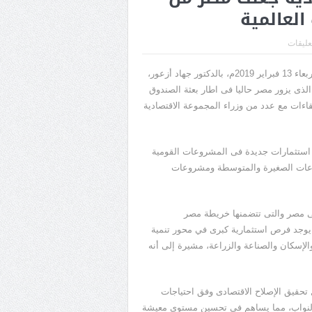
العالمية
تعليقات
التقت الدكتورة سحر نصر، وزيرة الاستثمار والتعاون الدولى، اليوم الاربعاء 13 فبراير 2019م، بالدكتور جهاد أزعور،
لذى يزور مصر حاليا فى اطار بعثة الصندوق
اءات مع عدد من وزراء المجموعة الاقتصادية
ستثمارات جديدة فى المشروعات القومية
شروعات الصغيرة والمتوسطة ومشروعات
 فى مصر والتى تتضمنها خريطة مصر
 يوجد فرص استثمارية كبرى في محور تنمية
لإسكان والصناعة والزراعة، مشيرة إلى أنه
تحقيق الإصلاح الاقتصادى وفق احتياجات
النواب، مما يساهم فى تحسين مستوى معيشة