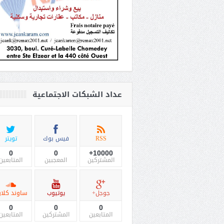
عداد الشبكات الاجتماعية
RSS
فيس بوك
تويتر
0
0
10000+
المشتركين
المعجبين
المتابعين
جوجل+
يوتيوب
ساوند كلاو
0
0
0
المتابعين
المشتركين
المتابعين