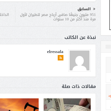
السابق
الداخل
951 مليون جنيهًا صافى أرباح مصر للطيران لأول
مرة منذ أكثر من 10 سنوات
نبذة عن الكاتب
elressala
مقالات ذات صلة
د