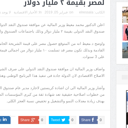
لمصر بقيمة ٢ مليار دولار
الكاتب:
elressala
on:
فبراير 05, 2019
In:
الأخبار الاقتصادية
لا يوجد 
اعلن الدكتور محمد معيط وزير المالية عن موافقة صندوق النقد ا
صندوق النقد الدولى بقيمة ٢ مليار دولار وذلك باجتماعات الصندوق والتى تم عقدها اليوم بالعاصمة واشنطن.
واوضح د.معيط انه من المتوقع حصول مصر على قيمة الشريحة الخامسة 
على 3 سنوات.
واضاف وزير المالية ان موافقة صندوق النقد الدولي على صرف الشري
الاصلاح الاقتصادى لان الدولة جادة فى تنفيذ هذا البرنامج الوطنى وهذا
وأشار وزير المالية الى ان اشادة كريستين لاجارد مدير عام صندوق ال
من خطوات اصلاحية حقيقية تعد شهادة ثقة من كبرى المؤسسات الدولي
بهدف زيادة معدلات النمو والتشغيل و تخفيض نسبة العجز الكلى.
e
Share
0
Tweet
0
Share
0