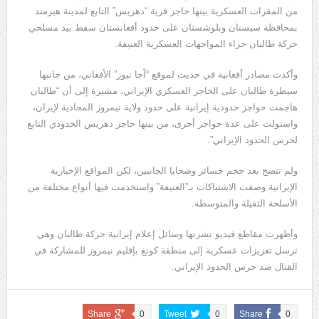
من المقرات العسكرية بينها حاجز قرية “دهريس” التابع لمدينة هيرمند
بمحافظة سيستان وبلوشستان على حدود أفغانستان سقط بيد مسلحي
حركة طالبان جراء المواجهات العسكرية العنيفة.
وأكدت مصادر أفغانية في حديث لموقع “آجا نيوز” الأفغاني، من جانبها
سيطرة طالبان على الحاجز العسكري الإيراني، مشيرة إلى أن “طالبان
هاجمت حواجز حدودية إيرانية على حدود ولاية نيمروز المحاذية لإيران،
واستولت على عدة حواجز أخرى، من بينها حاجز دهريس الحدودي التابع
لحرس الحدود الإيراني”.
ولم تتضح بعد حجم خسائر وضحايا الجانبين، لكن المواقع الإخبارية
الإيرانية وصفت الاشتباكات بـ”العنيفة” واستخدمت فيها أنواع مختلفة من
الأسلحة الثقيلة والمتوسطة.
وأظهرت مقاطع فيديو نشرتها وسائل إعلام إيرانية حركة طالبان وهي
ترسل تعزيزات عسكرية إلى منطقة كونغ بإقليم نيمروز للمشاركة في
القتال ضد حرس الحدود الإيراني.
Share
0
Tweet
0
Share
0