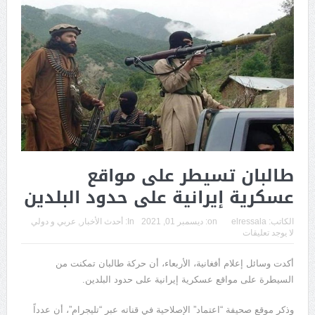
طالبان تسيطر على مواقع
عسكرية إيرانية على حدود البلدين
الكاتب:
elressala
on:
ديسمبر 01, 2021
In:
أحدث الأخبار
,
عربي و دولي
لا يوجد تعليقات
أكدت وسائل إعلام أفغانية، الأربعاء، أن حركة طالبان تمكنت من
السيطرة على مواقع عسكرية إيرانية على حدود البلدين.
وذكر موقع صحيفة “اعتماد” الإصلاحية في قناته عبر “تليجرام”، أن عدداً