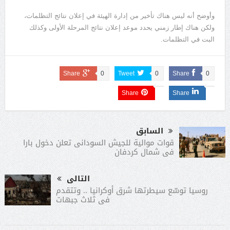
وأوضح أنه ليس هناك تأخير من إدارة الهيئة في إعلان نتائج التظلمات،
ولكن هناك إطار زمني يحدد موعد إعلان نتائج المرحلة الأولى وكذلك
البت في التظلمات.
Share
0
Tweet
0
Share
0
Share
Share
السابق
قوات موالية للجيش السودانى تعلن دخول بارا
فى شمال كردفان
التالى
روسيا توسّع سيطرتها شرق أوكرانيا .. وتتقدم
فى ثلاث جبهات