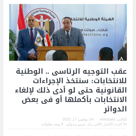
عقب التوجيه الرئاسى .. الوطنية
للانتخابات: سنتخذ الإجراءات
القانونية حتى لو أدى ذلك لإلغاء
الانتخابات بأكملها أو فى بعض
الدوائر
الكاتب:
elressala
on:
نوفمبر 17, 2025
In:
أحدث الأخبار
,
الأخبــــار
,
عربي و دولي
لا يوجد تعليقات