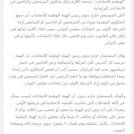
“الوطنية للانتخابات”: سنتخذ اللازم حيال شكاوى المرشحين والناخبين في
الانتخابات البرلمانية
أعلن المستشار حازم بدوي رئيس الهيئة الوطنية للانتخابات، أن جميع
الشكاوى المقدمة سواء من المرشحين أو الناخبين أو المتابعين إزاء
المرحلة الأولى من انتخابات مجلس النواب، سيتم اتخاذ اللازم حيالها في
إطار حكم القانون، حتى ولو اقتضى ذلك إلغاء الانتخابات بأكملها أو في
بعض الدوائر.
وقال المستشار حازم بدوي رئيس الهيئة الوطنية للانتخابات، إن الهيئة
حريصة كل الحرص على النزاهة والشفافية وحق الناخبين في اختيار
مرشحيهم تحت قبة البرلمان، مشيرا إلى أن فحص الشكاوى يأتي إيمانا
بمبدأ الشفافية وتوافقا مع ما أعلنه الرئيس عبد الفتاح السيسي في وقت
سابق من اليوم إزاء المرحلة الأولى من انتخابات مجلس النواب.
وأضاف المستشار حازم بدوي، أن الهيئة الوطنية للانتخابات ليست بمنأى
عن كافة التفاعلات التي صاحبت العملية الانتخابية في مرحلتها الأولى،
مشددا على أنه ليس لدى الهيئة ما تخفيه أو تخشى من إعلانه، وأنه لا
تستر على مخالفة أو مخالف، لا سيما وأن مجلس إدارة الهيئة الوطنية
للانتخابات بكامل تشكيله وهم قضاة، لا يبتغون سوى مرضاة الله ومصلحة
الشعب.