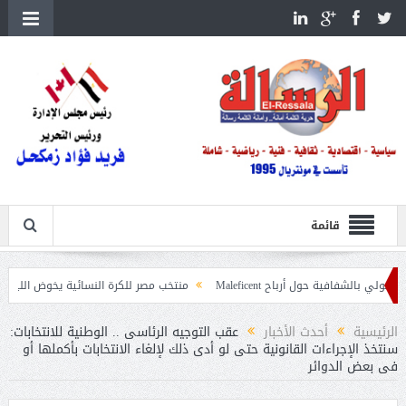
قائمة
ول أرباح Maleficent
منتخب مصر للكرة النسائية يخوض الليلة مباراة وداع أمم إ
عيات حرائق الغابات
الرئيسية
أحدث الأخبار
عقب التوجيه الرئاسى .. الوطنية للانتخابات:
سنتخذ الإجراءات القانونية حتى لو أدى ذلك لإلغاء الانتخابات بأكملها أو
فى بعض الدوائر