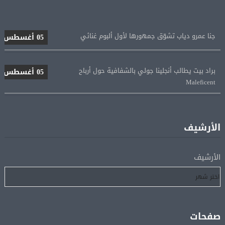
جنا عمرو دياب تشوّق جمهورها لأول ألبوم غنائي
05 أغسطس
براد بيت يطالب أنجلينا جولي بالشفافية حول أرباح
05 أغسطس
Maleficent
منتخب مصر للكرة النسائية يخوض الليلة مباراة وداع أمم
05 أغسطس
إفريقيا أمام نيجيريا
الأرشيف
استقبال جماهيرى حاشد لمحمد صلاح لدى وصوله إلى تركيا
05 أغسطس
لإتمام انتقاله إلى طرابزون سبور
الأرشيف
رسميًا.. انطلاق الدورى الممتاز 21 أغسطس.. وقمة الزمالك
05 أغسطس
والأهلى 11 أكتوبر
صفحات