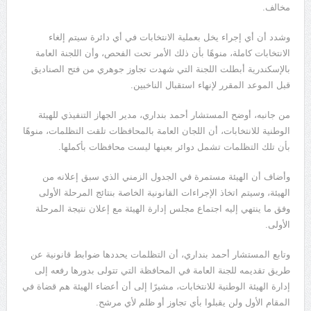
مخالف.
وشدد أن أي إجراء يخل بعملية الانتخابات في أي دائرة سيتم إلغاء
الانتخابات كاملة، منوهًا بأن ذلك الأمر تحت الفحص، وأن اللجنة العامة
بالإسكندرية أبطلت اللجنة التي شهدت تجاوز جوهري من فتح الصناديق
قبل الموعد المقرر لإنهاء استقبال الناخبين.
من جانبه، أوضح المستشار أحمد بنداري، مدير الجهاز التنفيذي للهيئة
الوطنية للانتخابات، أن اللجان العامة بالمحافظات تلقت التظلمات، منوهًا
بأن تلك التظلمات تشمل دوائر بعينها ليست محافظات بأكملها.
وأضاف أن الهيئة مستمرة في الجدول الزمني الذي سبق إعلانه من
الهيئة، وسيتم اتخاذ الإجراءات القانونية الخاصة بنتائج المرحلة الأولى
وفق ما ينتهي إليه اجتماع مجلس إدارة الهيئة مع إعلان نتيجة المرحلة
الأولى.
وتابع المستشار أحمد بنداري، أن التظلمات يحددها ضوابط قانونية عن
طريق تقديمه للجنة العامة في المحافظة التي تتولى بدورها رفعه إلى
إدارة الهيئة الوطنية للانتخابات، مشيرًا إلى أن أعضاء الهيئة هم قضاة في
المقام الأول ولن يقبلوا بأي تجاوز أو ظلم لأي مرشح.