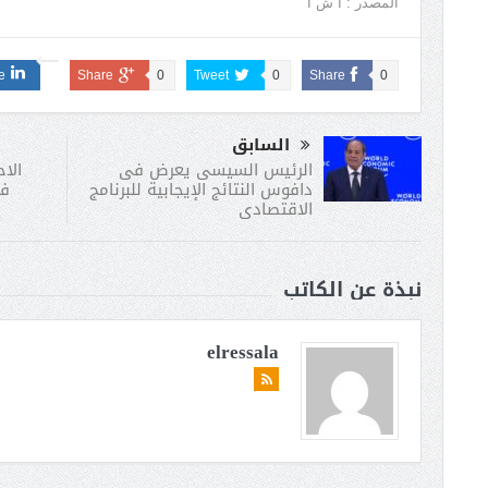
المصدر : أ ش أ
e
Share
0
Tweet
0
Share
0
السابق
الا
الرئيس السيسى يعرض فى
فى
دافوس النتائج الإيجابية للبرنامج
الاقتصادى
نبذة عن الكاتب
elressala