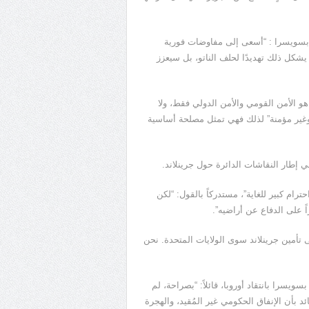
بسويسرا : “أسعى إلى مفاوضات فورية
 يشكل ذلك تهديدًا لحلف الناتو، بل سيعزز
و الأمن القومي والأمن الدولي فقط، ولا
 وغير مؤمنة” لذلك فهي تمثل مصلحة أساسية
 إطار النقاشات الدائرة حول جرينلاند.
ام كبير للغاية”، مستدركاً بالقول: “لكن
 على الدفاع عن أراضيه”.
ى تأمين جرينلاند سوى الولايات المتحدة. نحن
سرا بانتقاد أوروبا، قائلاً: “بصراحة، لم
ائد بأن الإنفاق الحكومي غير المُقيد، والهجرة