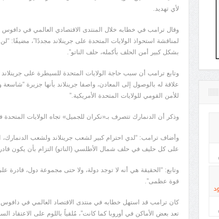
لأي تهديد.
وقال ترامب في خطابه خلال المنتدى الاقتصادي العالمي في دافوس 
لمناقشة استحواذ الولايات المتحدة على جرينلاند مجددًا”، مضيفًا: “لن
بشكل كبير أمن الحلف بأكمله، حلف الناتو”.
وتابع ترامب أن سبب حاجة الولايات المتحدة للسيطرة على جرينلاند ه
علاقة له بالوصول إلى المعادن، واصفا جرينلاند بأنها جزيرة “شاسعة
للأمن القومي للولايات المتحدة الأمريكية.”
وذكر أن الدنمارك تتصرف بـ«نكران للجميل» تجاه الولايات المتحدة في
وأضاف ترامب: “لدي احترام كبير لشعب جرينلاند ولشعب الدنمارك، احتر
على كل حليف في حلف شمال الأطلسي (الناتو) التزام بأن يكون قادراً
وتابع: “الحقيقة هي أنه لا توجد دولة، ولا حتى مجموعة دول، قادرة عل
قوة عظمى”.
د
كان ترامب قد استهل خطابه في منتدى الاقتصاد العالمي في دافوس بسوي
تعد بعض الأماكن في أوروبا كما كانت”، مُلقياً باللوم على الاعتقاد الس