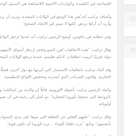
الجماعية غير المُقيدة، والواردات الأجنبية اللامتناهية هي السبيل الوحي
وأضاف ترامب أنه يُغير هذا الوضع في الولايات المتحدة، ويريد أن يرى
وأريد أن أراها تزدهر، لكنها لا تسير في الاتجاه الصحيح”.
وفي خطابه في دافوس، أوضح الرئيس ترامب أنه عندما تزدهر الولايات
وقال ترامب: “هذه الاتفاقيات تُعزز النمو وتُحفز ازدهار أسواق الأس
دولة تقريبًا أبرمت اتفاقيات، لأنكم تعلمتم، عندما ترتفع الولايات المتحد
وقد أشاد ترامب باتفاقيات الاستثمار التي أبرمها مع دول أخرى، فضلًا 
التجارية، وقانون الضرائب الذي أصدره، وتخفيض اللوائح التنظيمية.
وأشاد الرئيس ترامب بأصوله الأوروبية، قائلًا إن والدته من اسكتلندا وو
بالروابط التي تجمعنا بأوروبا كحضارة”، ثم أشار إلى رغبته في أن تصب
أولوياته.
وقال ترامب: “عليهم التخلي عن الثقافة التي بنوها على مدى السنوات 
بأنفسهم”. وتابع: “نريد حلفاء أقوياء… نريد لأوروبا أن تكون قوية”.