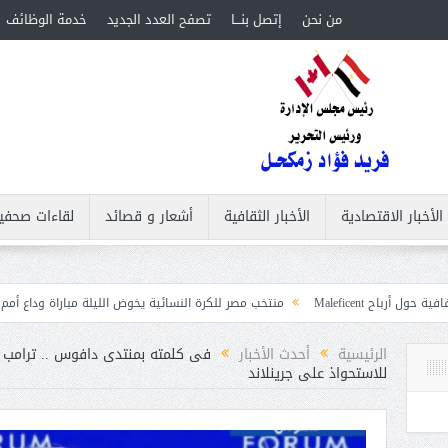
من نحن
إتصل بنـــا
تصفح العدد الجديد
خدمة الوظائف
الأخبار الاقتصادية
الأخبار الثقافية
أشعار و قصائد
لقاءات صحفي
منتخب مصر للكرة النسائية يخوض الليلة مباراة وداع أمم إفريقيا أمام نيجيري
ت
الرئيسية
أحدث الأخبار
فى كلمته بمنتدى دافوس .. ترامب ي
للاستحواذ على جرينلاند