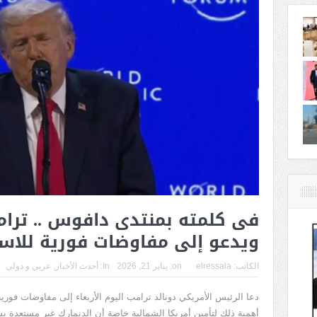
فى كلمته بمنتدى دافوس .. ترامب
ويدعو إلى مفاوضات فورية للاست
الكاتب:
elressala
on:
يناير 21, 2026
In:
أحدث الأخبار
,
عربي و دولي
دعا الرئيس الأمريكي دونالد ترامب اليوم الأربعاء إلى مفاوضات فورية
أهمية ذلك لتأمين أمريكا الشمالية خاصة أن الدنمارك غير مستعدة ب