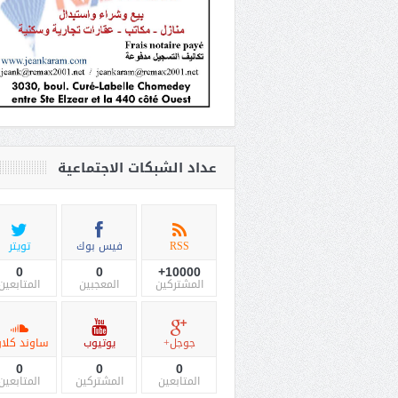
عداد الشبكات الاجتماعية
RSS
فيس بوك
تويتر
0
0
10000+
المشتركين
المعجبين
المتابعين
جوجل+
يوتيوب
ساوند كلاو
0
0
0
المتابعين
المشتركين
المتابعين