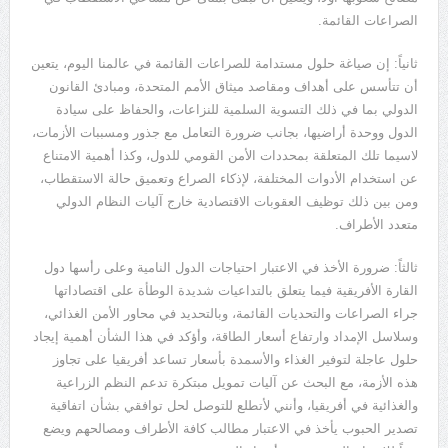
الصراعات القائمة.
ثانياً: إن صياغة حلول مستدامة للصراعات القائمة في عالمنا اليوم، يتعين
أن تتأسس على أهداف ومقاصد ميثاق الأمم المتحدة، ومبادئ القانون
الدولي بما في ذلك التسوية السلمية للنزاعات، والحفاظ على سيادة
الدول ووحدة أراضيها، بجانب ضرورة التعامل مع جذور ومسببات الأزمات،
لاسيما تلك المتعلقة بمحددات الأمن القومي للدول، وكذا أهمية الامتناع
عن استخدام الأدوات المختلفة، لإذكاء الصراع وتعميق حالة الاستقطاب،
ومن بين ذلك توظيف العقوبات الاقتصادية خارج آليات النظام الدولي
متعدد الأطراف.
ثالثاً: ضرورة الأخذ في الاعتبار احتياجات الدول النامية وعلى رأسها دول
القارة الأفريقية فيما يتعلق بالتداعيات شديدة الوطأة على اقتصاداتها
جراء الصراعات والتحديات القائمة، وبالتحديد في محاور الأمن الغذائي،
وسلاسل الإمداد وارتفاع أسعار الطاقة، وأؤكد في هذا الشأن أهمية إيجاد
حلول عاجلة لتوفير الغذاء والأسمدة بأسعار تساعد أفريقيا على تجاوز
هذه الأزمة، مع البحث عن آليات تمويل مبتكرة تدعم النظم الزراعية
والغذائية في أفريقيا، وأنني لأتطلع للتوصل لحل توافقي بشأن اتفاقية
تصدير الحبوب يأخذ في الاعتبار مطالب كافة الأطراف ومصالحهم ويضع