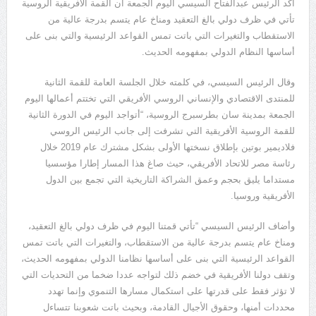
أكد الرئيس عبدالفتاح السيسي اليوم الجمعة أن القمة الأفريقية الروسية
تأتي في ظرف دولي بالغ التعقيد ومناخ عام يتسم بدرجة عالية من
الاستقطاب والتغيرات التي باتت تمس القواعد الرئيسية والتي بنى على
أساسها النظام الدولي بمفهومه الحديث.
وقال الرئيس السيسي، في كلمته خلال الجلسة العامة للقمة الثانية
للمنتدى الاقتصادي والإنساني الروسي الأفريقي التي تختتم أعمالها اليوم
الجمعة بمدينة سان بطرسبرج الروسية، “أتواجد اليوم في الدورة الثانية
للقمة الروسية الأفريقية التي تشرفت إلى جانب الرئيس الروسي
فلاديمير بوتين بإطلاق نسختها الأولى بشكل مشترك عام 2019 خلال
رئاسة مصر للاتحاد الأفريقي، حيث صاغ هذا المسار إطارا مؤسسيا
مستداما يليق بحجم وعمق الشراكة التاريخية التي تجمع بين الدول
الأفريقية وروسيا.
وأضاف الرئيس السيسي “تأتي قمتنا اليوم في ظرف دولي بالغ التعقيد،
ومناخ عام يتسم بدرجة عالية من الاستقطاب، والتغيرات التي باتت تمس
القواعد الرئيسية التي بنى على أساسها نظامنا الدولي بمفهومه الحديث،
وتقف دولنا الأفريقية في خضم ذلك لتواجه عددا ضخما من التحديات التي
لا تؤثر فقط على قدرتها على استكمال مسارها التنموي وإنما تهدد
محددات أمنها، وحقوق الأجيال القادمة، وبحيث باتت شعوبنا تتساءل