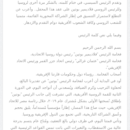
وتقدم الرئيس السيسي، في ختام كلمته، بالشكر مرة أخرى لروسيا
وللرئيس الروسي فلاديمير بوتين على عقد هذا المحفل.. وأعرب عن
التطلع لاستمرار التنسيق في إطار الشراكة المحورية القائمة، متمنيا
للشعب الروسي وكافة الشعوب الأفريقية دوام التقدم والازدهار.
وفيما يلي نص كلمة الرئيس
بسم الله الرحمن الرحيم
فخامة الرئيس “فلاديمير بوتين” رئيس دولة روسيا الاتحادية،
فخامة الرئيس “عثمان غزالي” رئيس اتحاد جزر القمر ورئيس الاتحاد
الإفريقي”،
أصحاب الفخامة.. رؤساء دول وحكومات قارتنا الإفريقية،
أود في البداية أن أعرب لفخامة الرئيس “بوتين” عن تقديرنا البالغ،
لحفاوة الترحيب وكرم الضيافة، ويُسعدني أن أتواجد اليوم، في الدورة
الثانية للقمة الروسية الأفريقية، التي تشرفت إلى جانب الرئيس “بوتين”
بإطلاق نُسختها الأولى بشكل مُشترك عام ۲۰۱۹، خلال رئاسة مصر للاتحاد
الإفريقي، حيث صاغ هذا المسار، إطاراً مؤسسياً مُستداماً، يليق بحجم
وعُمق الشراكة التاريخية، التي تجمع بين الدول الإفريقية وروسيا.
وتأتي قمتنا اليوم، في ظرف دولي بالغ التعقيد، ومُناخ عام يتسم بدرجة
عالية من الاستقطاب، والتغيرات التي باتت تمس القواعد الرئيسية التي