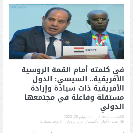
في كلمته أمام القمة الروسية
الأفريقية.. السيسي: الدول
الأفريقية ذات سيادة وإرادة
مستقلة وفاعلة في مجتمعها
الدولي
الكاتب:
elressala
on:
يوليو 28, 2023
In:
أحدث الأخبار
,
الأخبــــار
,
عربي و دولي
لا يوجد تعليقات