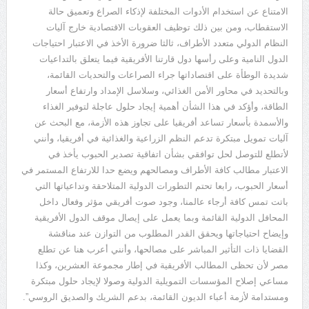
الامتناع عن استخدام الأدوات المختلفة لإذكاء الصراع وتعميق حالة
الاستقطاب، ومن بين ذلك توظيف العقوبات الاقتصادية خارج آليات
النظام الدولي متعدد الأطراف، ثالثا ضرورة الأخذ في الاعتبار احتياجات
الدول النامية وعلى رأسها دول قارتنا الأفريقية فيما يتعلق بالتداعيات
شديدة الوطأة على اقتصاداتها جراء الصراعات والتحديات القائمة،
وبالتحديد في محاور الأمن الغذائي، وسلاسل الإمداد وارتفاع أسعار
الطاقة، وأؤكد في هذا الشأن أهمية إيجاد حلول عاجلة لتوفير الغذاء
والأسمدة بأسعار تساعد أفريقيا على تجاوز هذه الأزمة، مع البحث عن
آليات تمويل مبتكرة تدعم النظم الزراعية والغذائية في أفريقيا، وأنني
لأتطلع للتوصل لحل توافقي بشأن اتفاقية تصدير الحبوب يأخذ في
الاعتبار مطالب كافة الأطراف ومصالحهم ويضع حدا للارتفاع المستمر في
أسعار الحبوب، رابعا تحتم التطورات الدولية المتلاحقة وتداعياتها التي
باتت تمس كافة أرجاء عالمنا، وجود صوت أفريقي مؤثر وفعال داخل
المحافل الدولية القائمة وبما يعمل على إيصال موقف الدول الأفريقية
وإيضاح احتياجاتها ويحقق القدر المطلوب من التوازن عند مناقشة
القضايا ذات التأثير المباشر على مصالحها، وأنني أعرب هنا عن تطلع
مصر لأن تحظى المطالب الأفريقية في إطار مجموعة العشرين، وكذا
مساعي إصلاح المؤسسات التمويلية الدولية وصولا لإيجاد حلول مبتكرة
ومستدامة لأزمة أعباء الديون القائمة، بدعم الشريك والصديق الروسي”.