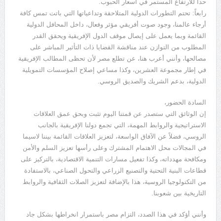
حداً للارتفاع المستمر في أسعار الحبوب.
رابعاً: تحتم التطورات الدولية المتلاحقة وتداعياتها التي باتت تمس كافة
أرجاء عالمنا، وجود صوت أفريقي مؤثر وفعال، داخل المحافل الدولية
القائمة وبما يعمل على إيصال موقف الدول الإفريقية ويحقق القدر
المطلوب من التوازن عند مناقشة القضايا ذات التأثير المباشر على
مصالحها، وأنني أعرب هنا، عن تطلع مصر لأن تحظى المطالب الإفريقية
في إطار مجموعة العشرين، وكذا مساعي إصلاح المؤسسات التمويلية
الدولية، بدعم الشريك والصديق الروسي.
السادة الحضور،
إن الوثائق التي ستصدر عن قمتنا اليوم تثبت وبحق عمق العلاقات
الاستراتيجية والروابط المهمة، التي تجمع دولنا الإفريقية بالجانب
الروسي، فضلاً عن الآفاق الواسعة، لتعزيز العلاقات القائمة بيننا لاسيما
في المجالات محل الاهتمام المشترك وعلى رأسها تعزيز السلم والأمن
ومكافحة مهدداته، وكذا تفعيل مسارات التنمية الاقتصادية، بالتركيز على
قطاعات البنية التحتية والتصنيع الزراعي والتحول الصناعي، بالاستفادة
من التكنولوجيا الروسية، هذا بالإضافة لتعزيز الصلات الثقافية والروابط
التاريخية بين شعوبنا.
وأنني أؤكد في هذا الصدد، التزام مصر باستمرار انخراطها بشكل جاد