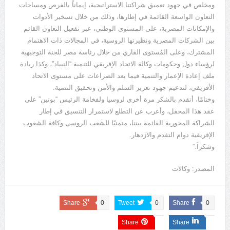
ومخلص في جهود تعميق شراكتنا الاستراتيجية، إيماناً بالفرص ومساحات
التعاون الواسعة القائمة في إطارها، وذلك من خلال تسخير الأدوات
والإمكانات المصرية، على المستوى الوطني، عبر تفعيل التعاون القائم
بين الشركات المصرية ونظيرتها الروسية، في المجالات ذات الاهتمام
المشترك، وعلى المُستوى القاري من خلال رئاسة مصر للجنة التوجيهية
لرؤساء دول وحكومات وكالة الاتحاد الإفريقي للتنمية “النيباد”، وكذا ريادة
ملف إعادة الإعمار والتنمية فيما بعد الصراعات على مستوى الاتحاد
الأفريقي، لتدعيم جهود تعزيز السلم والأمن وتحقيق التنمية.
وختامًا، أتقدم بالشكر مرة أخرى لروسيا ولفخامة الرئيس “بوتين” على
عقد هذا المحفل، وأعرب عن التطلع لاستمرار التنسيق في إطار
الشراكة المحورية القائمة بيننا، متمنيًا للشعب الروسي وكافة الشعوب
الإفريقية دوام التقدم والازدهار.
وشكراً.”
المصدر: وكالات
Share
0
Tweet
0
Share
0
Share
Share