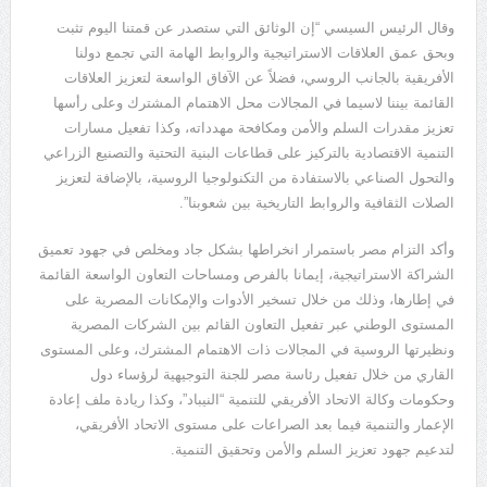
وقال الرئيس السيسي “إن الوثائق التي ستصدر عن قمتنا اليوم تثبت
وبحق عمق العلاقات الاستراتيجية والروابط الهامة التي تجمع دولنا
الأفريقية بالجانب الروسي، فضلاً عن الآفاق الواسعة لتعزيز العلاقات
القائمة بيننا لاسيما في المجالات محل الاهتمام المشترك وعلى رأسها
تعزيز مقدرات السلم والأمن ومكافحة مهدداته، وكذا تفعيل مسارات
التنمية الاقتصادية بالتركيز على قطاعات البنية التحتية والتصنيع الزراعي
والتحول الصناعي بالاستفادة من التكنولوجيا الروسية، بالإضافة لتعزيز
الصلات الثقافية والروابط التاريخية بين شعوبنا”.
وأكد التزام مصر باستمرار انخراطها بشكل جاد ومخلص في جهود تعميق
الشراكة الاستراتيجية، إيمانا بالفرص ومساحات التعاون الواسعة القائمة
في إطارها، وذلك من خلال تسخير الأدوات والإمكانات المصرية على
المستوى الوطني عبر تفعيل التعاون القائم بين الشركات المصرية
ونظيرتها الروسية في المجالات ذات الاهتمام المشترك، وعلى المستوى
القاري من خلال تفعيل رئاسة مصر للجنة التوجيهية لرؤساء دول
وحكومات وكالة الاتحاد الأفريقي للتنمية “النيباد”، وكذا ريادة ملف إعادة
الإعمار والتنمية فيما بعد الصراعات على مستوى الاتحاد الأفريقي،
لتدعيم جهود تعزيز السلم والأمن وتحقيق التنمية.