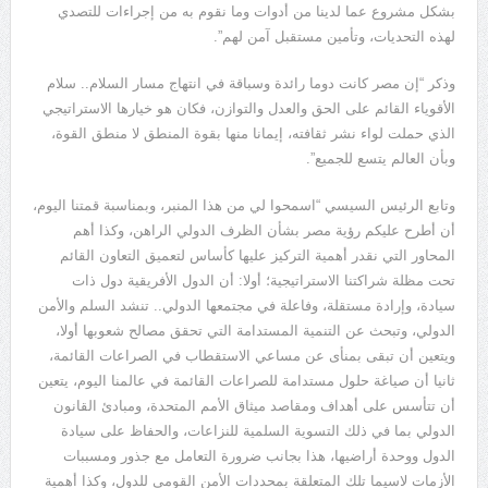
بشكل مشروع عما لدينا من أدوات وما نقوم به من إجراءات للتصدي
لهذه التحديات، وتأمين مستقبل آمن لهم”.
وذكر “إن مصر كانت دوما رائدة وسباقة في انتهاج مسار السلام.. سلام
الأقوياء القائم على الحق والعدل والتوازن، فكان هو خيارها الاستراتيجي
الذي حملت لواء نشر ثقافته، إيمانا منها بقوة المنطق لا منطق القوة،
وبأن العالم يتسع للجميع”.
وتابع الرئيس السيسي “اسمحوا لي من هذا المنبر، وبمناسبة قمتنا اليوم،
أن أطرح عليكم رؤية مصر بشأن الظرف الدولي الراهن، وكذا أهم
المحاور التي نقدر أهمية التركيز عليها كأساس لتعميق التعاون القائم
تحت مظلة شراكتنا الاستراتيجية؛ أولا: أن الدول الأفريقية دول ذات
سيادة، وإرادة مستقلة، وفاعلة في مجتمعها الدولي.. تنشد السلم والأمن
الدولي، وتبحث عن التنمية المستدامة التي تحقق مصالح شعوبها أولا،
ويتعين أن تبقى بمنأى عن مساعي الاستقطاب في الصراعات القائمة،
ثانيا أن صياغة حلول مستدامة للصراعات القائمة في عالمنا اليوم، يتعين
أن تتأسس على أهداف ومقاصد ميثاق الأمم المتحدة، ومبادئ القانون
الدولي بما في ذلك التسوية السلمية للنزاعات، والحفاظ على سيادة
الدول ووحدة أراضيها، هذا بجانب ضرورة التعامل مع جذور ومسببات
الأزمات لاسيما تلك المتعلقة بمحددات الأمن القومي للدول، وكذا أهمية