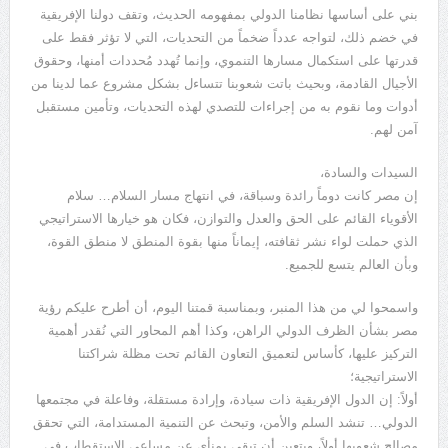
بني على أساسها نظامنا الدولي بمفهومه الحديث، وتقف دولنا الإفريقية
في خضم ذلك، لتواجه عدداً ضخماً من التحديات، التي لا تؤثر فقط على
قدرتها على استكمال مسارها التنموي، وإنما تُهدد مُحددات أمنها، وحقوق
الأجيال القادمة، وبحيث باتت شعوبنا تتساءل بشكل مشروع عما لدينا من
أدوات وما نقوم به من إجراءات للتصدي لهذه التحديات، وتأمين مستقبل
آمن لهم.
السيدات والسادة،
إن مصر كانت دوماً رائدة وسباقة، في انتهاج مسار السلام… سلام
الأقوياء القائم على الحق والعدل والتوازن، فكان هو خيارها الاستراتيجي
الذي حملت لواء نشر ثقافته، إيماناً منها بقوة المنطق لا منطق القوة،
وبأن العالم يتسع للجميع.
واسمحوا لي من هذا المنبر، وبمناسبة قمتنا اليوم، أن أطرح عليكم رؤية
مصر بشأن الظرف الدولي الراهن، وكذا أهم المحاور التي نُقدر أهمية
التركيز عليها، كأساس لتعميق التعاون القائم تحت مظلة شراكتنا
الاستراتيجية؛
أولاً: إن الدول الإفريقية ذات سيادة، وإرادة مستقلة، وفاعلة في مجتمعها
الدولي… تنشد السلم والأمن، وتبحث عن التنمية المستدامة، التي تحقق
مصالح شعوبها أولاً، ويتعين أن تبقى بمنأى عن مساعي الاستقطاب في