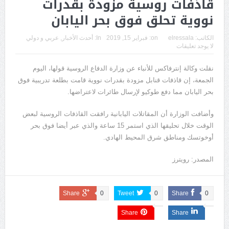
قاذفات روسية مزودة بقدرات
نووية تحلق فوق بحر اليابان
الكاتب:
elressala
on:
فبراير 15, 2019
In:
أحدث الأخبار
,
عربي و دولي
لا يوجد تعليقات
نقلت وكالة إنترفاكس للأنباء عن وزارة الدفاع الروسية قولها، اليوم
الجمعة، إن قاذفات قنابل مزودة بقدرات نووية قامت بطلعة تدريبية فوق
بحر اليابان مما دفع طوكيو لإرسال طائرات لاعتراضها.
وأضافت الوزارة أن المقاتلات اليابانية رافقت القاذفات الروسية لبعض
الوقت خلال تحليقها الذي استمر 15 ساعة والذي عبر أيضا فوق بحر
أوخوتسك ومناطق شرق المحيط الهادي.
المصدر: رويترز
Share
0
Tweet
0
Share
0
Share
Share