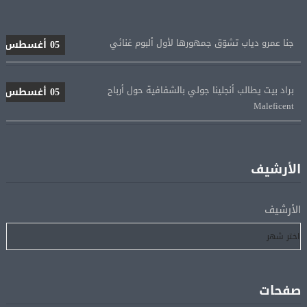
جنا عمرو دياب تشوّق جمهورها لأول ألبوم غنائي
05 أغسطس
براد بيت يطالب أنجلينا جولي بالشفافية حول أرباح
05 أغسطس
Maleficent
منتخب مصر للكرة النسائية يخوض الليلة مباراة وداع أمم
05 أغسطس
إفريقيا أمام نيجيريا
الأرشيف
استقبال جماهيرى حاشد لمحمد صلاح لدى وصوله إلى تركيا
05 أغسطس
لإتمام انتقاله إلى طرابزون سبور
الأرشيف
رسميًا.. انطلاق الدورى الممتاز 21 أغسطس.. وقمة الزمالك
05 أغسطس
والأهلى 11 أكتوبر
صفحات