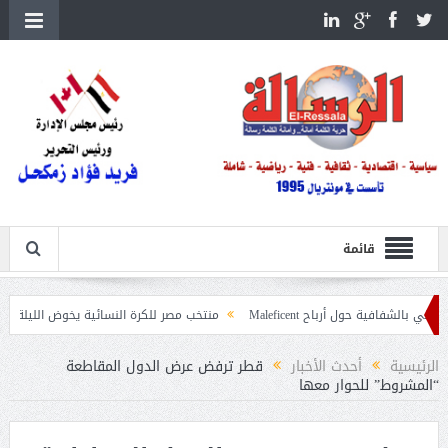
قائمة
ول أرباح Maleficent
منتخب مصر للكرة النسائية يخوض الليلة مباراة وداع أمم إ
عيات حرائق الغابات
الرئيسية
أحدث الأخبار
قطر ترفض عرض الدول المقاطعة
“المشروط” للحوار معها