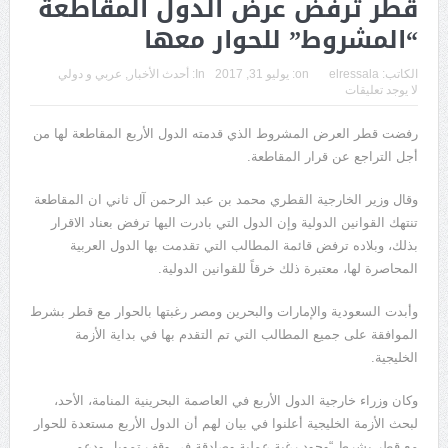
قطر ترفض عرض الدول المقاطعة
“المشروط” للحوار معها
الكاتب:
elressala
on:
يوليو 31, 2017
In:
أحدث الأخبار
,
عربي و دولي
لا يوجد تعليقات
رفضت قطر العرض المشروط الذي قدمته الدول الأربع المقاطعة لها من
أجل التراجع عن قرار المقاطعة.
وقال وزير الخارجية القطري محمد بن عبد الرحمن آل ثاني ان المقاطعة
تنتهك القوانين الدولية وإن الدول التي بادرت اليها ترفض بعناد الاقرار
بذلك، وبلاده ترفض قائمة المطالب التي تقدمت بها الدول العربية
المحاصرة لها، معتبرة ذلك خرقاً للقوانين الدولية.
وأبدت السعودية والإمارات والبحرين ومصر رغبتها بالحوار مع قطر بشرط
الموافقة على جميع المطالب التي تم التقدم بها في بداية الأزمة
الخليجية.
وكان وزراء خارجية الدول الأربع في العاصمة البحرينية المنامة، الأحد،
لبحث الأزمة الخليجية أعلنوا في بيان لهم أن الدول الأربع مستعدة للحوار
مع قطر بشرط “وجود رغبة عملية وصادقة في وقف تمويل ودعم