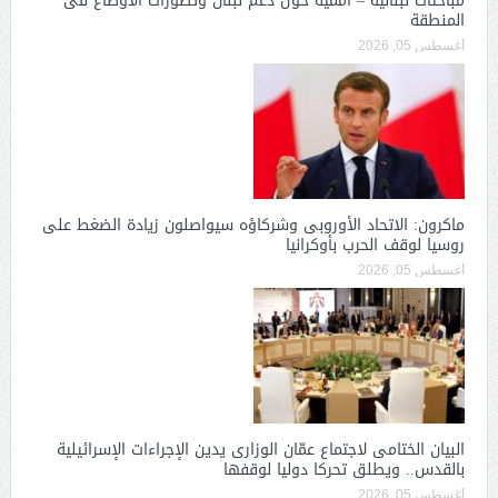
مباحثات لبنانية – أممية حول دعم لبنان وتطورات الأوضاع فى
المنطقة
أغسطس 05, 2026
ماكرون: الاتحاد الأوروبى وشركاؤه سيواصلون زيادة الضغط على
روسيا لوقف الحرب بأوكرانيا
أغسطس 05, 2026
البيان الختامى لاجتماع عمّان الوزارى يدين الإجراءات الإسرائيلية
بالقدس.. ويطلق تحركا دوليا لوقفها
أغسطس 05, 2026