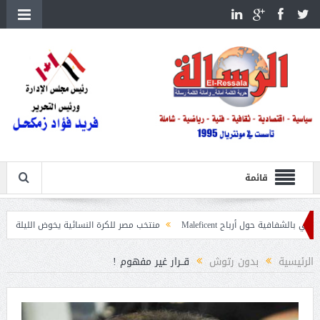
قائمة
رباح Maleficent
منتخب مصر للكرة النسائية يخوض الليلة مباراة وداع أمم إفريق
 حرائق الغابات
الرئيسية
بدون رتوش
قــرار غير مفهوم !