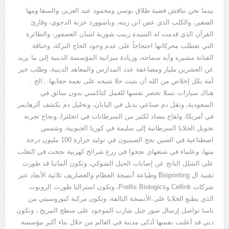
بينما نحن نناقش قضية طلاق بوسي ومحمود عبد العزيز، والسقا ومها
الصغير، والكلب الذي عض ابن زينه، وباسوورد خزنة الدجوي، وقارئ
القرآن الذي قدمت له السيدة زينب شوربة لسان العصفور، والطائرة
التي تعطلت محركاتها احتجاجاً على عدم وجود الحاج البركة، وخناقة
الفنانة مشيره وآيه سماحه، وزيادة ميزانية المؤسسة الدينية إلى ما يزيد
عن العشرين مليار ومضاعفة عدد المدارس والمعاهد الدينية، وطلب خير
أمة بكل إخلاص من الله أن يثبت حلا شيحه على نعمة حجابها…الخ .
هناك سيارات تسلا تحضر نفسها للعمل كتاكسي بدون سائق في
السعودية، ونقل دم صناعي بديل في اليابان، وتحليل دم يكشف ألزهايمر
في أمريكا، ولقاح مضاد لكثير من السرطانات في انجلترا، ونجاح تجربة
تحويل الخلايا السرطانية إلى سليمة في كوريا الجنوبية، وشمس
اصطناعية في الصين نجح الصينيون في توليد حرارة 100 مليون درجة
منها، وعلماء في شنغهاي نجحوا في زرع شرائح كهربية نجحت في التغلب
على الشلل الناتج عن إصابات الحبل الشوكي، وتكون ألمانيا قد طورت
تقنية ال Bioprinting وطباعة أنسجة العظام والغضاريف ثلاثية الأبعاد عبر
شركات Cellink وPrellis Biologics، وتكون استراليا طورت الروبوت
الذي يطبع الخلايا على الأنسجة التالفة، وتكون مركبة كيوروسيتي من
ناسا تواصل إرسال صور جبل شارب الموجود على سطح المريخ ، وتكون
دبي قد أعلنت نفسها أذكى مدينة في العالم من خلال بناء أكبر مؤسسة