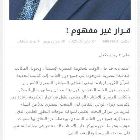
قــرار غير مفهوم !
الكاتب:
elressala
on:
مايو 30, 2025
In:
بدون رتوش
لا يوجد تعليقات
بقلم: فـريد زمكحل
أعتقد بأنه قد حان الوقت للحكومة المصرية لإستبدال وتحويل المكاتب
الثقافية المصرية الموجودة في جميع دول العالم، إلى كتاتيب لتحفيظ
القرآن الكريم لزيادة الوعي الثقافي للمواطن المصري المُقيم أو
المهاجر لدول العالم المتقدم، أقول هذا بعد أن وصلني مقال للمفكر
والكاتب المصري الأستاذ خالد منتصر، تناول فيه قرار الحكومة بإعادة دور
الكتاتيب لإثراء الوعي الثقافي لدى الشعب المصري بدلاً من انشاء
المزيد من مراكز البحث العلمي لمواكبة موجات التطور العلمي الذي
سبقنا إليه جميع دول العالم المتمدن، ويفصلنا عن اللحاق بها سنوات
ضوئية، وهو ما أظهره وركز عليه الأستاذ خالد منتصر في مقاله المنشور
على صفحته الرسمية وقال فيه التالي: