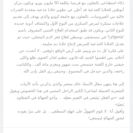
ذكاء اصطناعي بالتعاون مع فرنسا بتكلفة 50 مليون يورو، ويكون مركز
أبوظبي للخلايا الجذعية قد أعلن عن تطوير خلايا جذعية متعددة القدرات
خالية من الفيروسات، بالتعاون مع جامعة كيوتو والذي يهدف إلى تقديم
علاجات مبتكرة لمرض السكري من النوع الأول واكتشاف أدوية جديدة
للنوع الثاني، ويكون قد طبق استخدام العلاج الجيني المعروف باسم
“Lyfgenia” في مستشفى بوسطن لعلاج فقر الدم المنجلي، حيث تم
تعديل الخلايا الجذعية للمريض لإنتاج خلايا دم سليمة..
على فكرة كل ده تم وبيتم على أرض الواقع دلوقتي ، لا أتحدث عن
أحلام، بس اطمنوا الحمد لله قانون تنظيم لجان الفتوى طلع واللي
حيفتي خارج اللجنة حيتسجن ست شهور ويتغرم مائة ألف ، والكتاتيب
راجعه، والدين حيدخل في المجموع ، وحنبقى زي الفل بإذن الله .
إلى هنا ينتهي مقال الأستاذ خالد منتصر والذي يذكرني بأحد الأبيات
الشعرية الجميلة لشاعرنا الكبير الراحل المتنبي في هذا الخصوص ويقول
فيه: «ذو العقل يَشقى في النَعيمِ بعقلِه … وأخو الجهالةِ في الشقَاوةِ
يَنعمُ»
وأقول أنا : لا تلوم الجهولُ على جَهلِهِ المنطقي .. بل على منّ يقوده
لبحورِ الجهالةِ ليستقي!