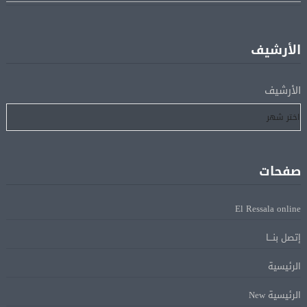
منتخب مصر للكرة النسائية يخوض الليلة مباراة وداع أمم
05 أغسطس
إفريقيا أمام نيجيريا
الأرشيف
استقبال جماهيرى حاشد لمحمد صلاح لدى وصوله إلى تركيا
05 أغسطس
لإتمام انتقاله إلى طرابزون سبور
الأرشيف
رسميًا.. انطلاق الدورى الممتاز 21 أغسطس.. وقمة الزمالك
05 أغسطس
والأهلى 11 أكتوبر
صفحات
مباحثات لبنانية – أممية حول دعم لبنان وتطورات الأوضاع
05 أغسطس
فى المنطقة
El Ressala online
إتصل بنـــا
ماكرون: الاتحاد الأوروبى وشركاؤه سيواصلون زيادة الضغط
05 أغسطس
على روسيا لوقف الحرب بأوكرانيا
الرئيسية
الرئيسية New
البيان الختامى لاجتماع عمّان الوزارى يدين الإجراءات
05 أغسطس