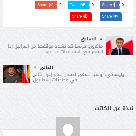
Share
0
Tweet
0
Share
0
Share
Share
السابق
ماكرون: فرنسا قد تشدد موقفها من إسرائيل إذا
استمر منع المساعدات عن غزة
التالى
زيلينسكي: روسيا تسعى لضمان عدم إحراز نتائج
في محادثات إسطنبول
نبذة عن الكاتب