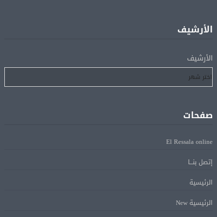
اتحاد الكرة يطلب استضافة أمم إفريقيا تحت 23 عامًا
08 أغسطس
المؤهلة لأولمبياد 2028
الأرشيف
إسبانيا تعيد فرض الرقابة على حدودها مع إيطاليا وسط
08 أغسطس
الأرشيف
خلاف متصاعد بشأن الهجرة
فانس: سنواصل الضغط على إيران.. ونعمل على مسار آمن
08 أغسطس
للسفن فى هرمز
صفحات
الرئيس الإيرانى: الظروف الراهنة فرصة للتوصل إلى اتفاق
08 أغسطس
El Ressala online
عبر المفاوضات
إتصل بنـــا
Alcool américain au Canada: «Carney risque d’être pris en
08 أغسطس
الرئيسية
sandwich entre Trump et les provinces»
الرئيسية New