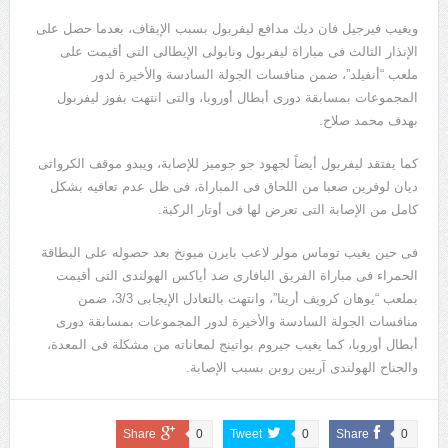
ويغيب فيرجيل فان ديك مدافع ليفربول بسبب الإيقاف، بعدما حصل على
الإنذار الثالث فى مباراة ليفربول ونابولى الإيطالى التى أقيمت على
ملعب “أنفيلد”، ضمن منافسات الجولة السادسة والأخيرة لدور
المجموعات بمسابقة دورى أبطال أوروبا، والتى انتهت بفوز ليفربول
بهدف محمد صلاح.
كما يفتقد ليفربول أيضاً لجهود جو جوميز للإصابة، ويبدو موقف الكرواتى
ديان لوفرين صعبا من اللحاق فى المباراة، فى ظل عدم تعافيه بشكل
كامل من الإصابة التى تعرض لها فى أوتار الركبة.
فى حين يغيب توماس مولر لاعب بايرن ميونخ بعد حصوله على البطاقة
الحمراء فى مباراة الفريق البافارى ضد أياكس الهولندى التى أقيمت
بملعب “يوهان كرويف أرينا”، وانتهت بالتعادل الإيجابى 3/3، ضمن
منافسات الجولة السادسة والأخيرة لدور المجموعات بمسابقة دورى
أبطال أوروبا، كما يغيب جيروم بواتينج لمعاناته من مشكلة فى المعدة،
والجناح الهولندى آريين روبن بسبب الإصابة.
Share
0
Tweet
0
Share
0