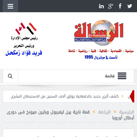
قائمة
كشف أثرى جديد بالدقهلية يوثق آلاف السنين من الاستيطان البشرى
اتحاد الكرة يطلب استض
الرئيسية
الرياضة
قمة نارية بين ليفربول وبايرن ميونخ فى دورى
أبطال أوروبا