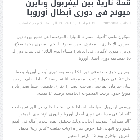
قمة نارية بين ليفربول وبايرن
ميونخ فى دورى أبطال أوروبا
الكاتب:
elressala
on:
فبراير 19, 2019
In:
الرياضة
لا يوجد تعليقات
سيكون ملعب “أنفيلد” مسرحا للمباراة المرتقبة التى تجمع بين ناديى
ليفربول الإنجليزى، المحترف ضمن صفوفه النجم المصرى محمد صلاح،
وبايرن ميونخ الألمانى فى العاشرة مساء اليوم الثلاثاء فى ذهاب دور الـ
16 بمسابقة دورى أبطال أوروبا.
ليفربول حجز مقعده فى دور الـ16 بمسابقة دورى أبطال أوروبا، بعدما
حل ثانيًا فى جدول ترتيب المجموعة الثالثة برصيد 9 نقاط، خلف باريس
سان جيرمان الفرنسى صاحب الصدارة بفارق نقطتين، بينما تصدر بايرن
ميونخ جدول ترتيب المجموعة الخامسة برصيد 14 نقطة.
ويسعى ليفربول لمواصلة الحفاظ على سجله الخالى من الهزائم بملعب
“أنفيلد” فى مسابقتى دورى أبطال أوروبا والدورى الإنجليزى الممتاز
“البريميرليج” الموسم الحالى، وذلك بتحقيق الفوز لتعزيز آماله فى العبور
للدور ربع النهائى قبل خوض مباراة الإياب بملعب “أليانز أرينا” معقل
الفريق البافارى يوم 13 مارس المقبل.