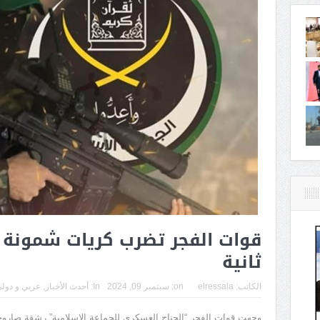
قوات الفجر تضرب كريات شمونة 
ثانية
الكاتب:
elressala
on:
سبتمبر 09, 2024
In:
أحدث الأخبار
,
عربي و دول
وجهت قوات الفجر “الجناح العسكري للجماعة الإسلامية” رشقة صاروخية