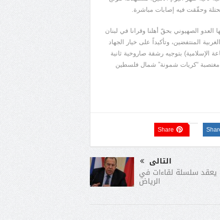
تلة وحقّقت فيه إصابات مباشرة.
 العدو الصهيوني بحقّ أهلنا وقرانا في لبنان
بية المنتفضين، وتأكيداً على خيار الجهاد
ة الإسلامية) بتوجيه رشقة صاروخية ثانية
” الصهيوني في مغتصبة “كريات شمونة” شمال فلسطين
Share
Shar
التالى
 يعقد سلسلة لقاءات في
الرياض