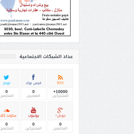
عداد الشبكات الاجتماعية
RSS
فيس بوك
تويتر
0
0
10000+
المشتركين
المعجبين
المتابعين
جوجل+
يوتيوب
ساوند كلاو
0
0
0
المتابعين
المشتركين
المتابعين