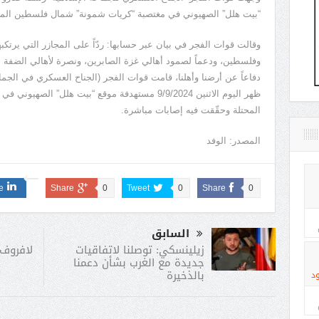
“بيت هلل” الصهيوني في مغتصبة “كريات شمونة” شمال فلسطين المح
وقالت قوات الفجر في بيان عبر حسابها: ردّاً على المجازر التي يرتكبها
وفلسطين، ودعماً لصمود أهالي غزة الصابرين، ونصرة لأهالي الضفة الغر
دفاعاً عن أرضنا وأهلنا، قامت قوات الفجر (الجناح العسكري في الجماع
ظهر اليوم الاثنين 9/9/2024 مستهدفة موقع “بيت هلل
المحتلة وحقّقت فيه إصابات مباشرة.
المصدر: الوفد
e
Share
0
Tweet
0
Share
0
السابق
لافروف
زيلينسكي: توصلنا لاتفاقيات
جديدة مع الغرب بشأن دعمنا
بالذخيرة
د