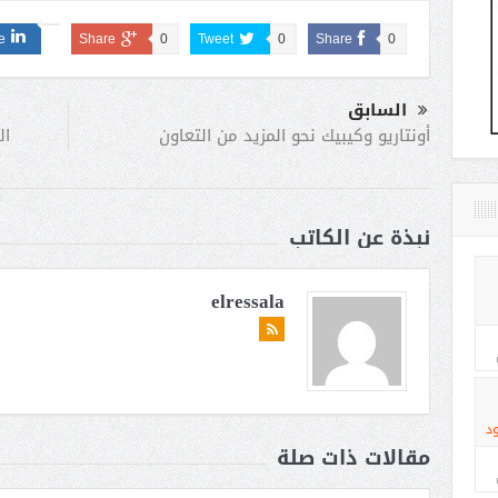
e
Share
0
Tweet
0
Share
0
السابق
ال
أونتاريو وكيبيك نحو المزيد من التعاون
نبذة عن الكاتب
elressala
د
مقالات ذات صلة