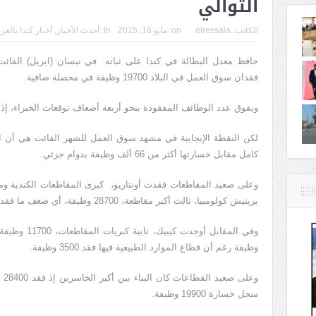
التوالي
الكاتب:
elressala
on:
مايو 16, 2015
In:
أحدث الأخبار
,
أخبار كندا بالعر
فقدان سوق العمل في البلاد 19700 وظيفة في محصلة صافية.
ويفوق عدد الوظائف المفقودة بنحو أربعة أضعاف توقعات الخبراء، إذ 
كامل مقابل خسارتها أكثر من 66 ألف وظيفة بدوام جزئي.
بريتيش كولومبيا، ثالث أكبر مقاطعة، 28700 وظيفة، أي ضعف ما فقدته أونتاريو.
وظيفة رغم أن قطاع الموارد الطبيعية فيها فقد 3500 وظيفة.
وع
سجل خسارة 19900 وظيفة.