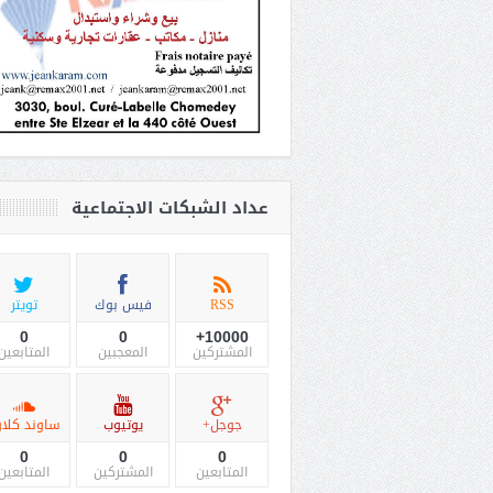
عداد الشبكات الاجتماعية
RSS
فيس بوك
تويتر
0
0
10000+
المشتركين
المعجبين
المتابعين
جوجل+
يوتيوب
ساوند كلاو
0
0
0
المتابعين
المشتركين
المتابعين