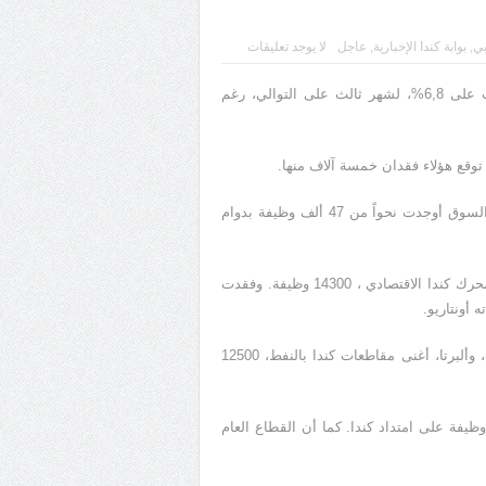
بي
,
بوابة كندا الإخبارية
,
عاجل
لا يوجد تعليقات
حافظ معدل البطالة في كندا على ثباته في نيسان (ابريل) الفائت على 6,8%، لشهر ثالث على التوالي، رغم
توقع هؤلاء فقدان خمسة آلاف منها.
لكن النقطة الإيجابية في مشهد سوق العمل للشهر الفائت هي أن السوق أوجدت نحواً من 47 ألف وظيفة بدوام
وعلى صعيد المقاطعات فقدت أونتاريو، كبرى المقاطعات الكندية ومحرك كندا الاقتصادي ، 14300 وظيفة. وفقدت
وفي المقابل أوجدت كيبيك، ثانية كبريات المقاطعات، 11700 وظيفة، وألبرتا، أغنى مقاطعات كندا بالنفط، 12500
لى صعيد القطاعات كان البناء بين أكبر الخاسرين إذ فقد 28400 وظيفة على امتداد كندا. كما أن القطاع العام