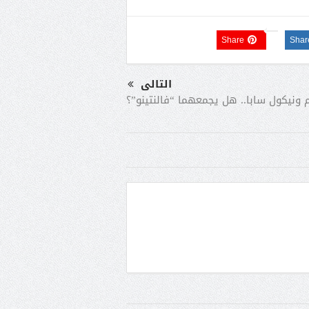
Share
Shar
التالى
م ونيكول سابا.. هل يجمعهما “فالنتينو”؟