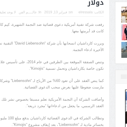
دولار
الكاتب:
elressala
on:
فبراير 13, 2019
In:
عالــــم الفن
لا يوجد تعلي
رفعت شركة تقنية أمريكية دعوى قضائية ضد النجمة الشهيرة، كيم كا
كانت قد أبرمتها معها.
وبررت كارداشيان انس
الأخيرة ادعاء النجمة.
تكون خاصة بكارداشيان وتحمل تسمية “Kimojis”.
كما ينص العقد عل
مارست ضغوطا عليها بغرض سحب الدعوى القضائية.
وأضافت الشركة أن النجمة الأمريكية تعلم مسبقا بخصوص نشر تلك ال
العقد الرسمي، ما يجعل من ادعاءاتها “مجرد ذريعة”.
وتطالب الشر
بخسائر مادية لـ “Liebensohn”، بعد إيقاف مشروع “Kimojis”.