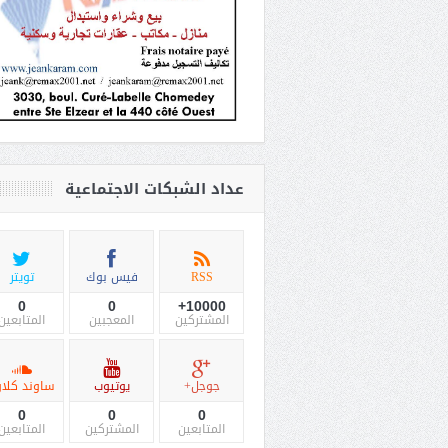
عداد الشبكات الاجتماعية
RSS
فيس بوك
تويتر
0
0
10000+
المشتركين
المعجبين
المتابعين
جوجل+
يوتيوب
ساوند كلاو
0
0
0
المتابعين
المشتركين
المتابعين