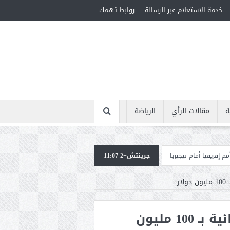
خدمة الاستعلام عبر الرسالة
روابط تهمك
ة
مقالات الرأي
الرياضة
جيريا
جرينتش+2 11:07
استقبال جماهيرى حاشد لمحمد صلاح لدى وصوله إلى تركيا لإتمام انتقاله إل
ر
كيم كارداشيان تواجه دعوى قضائية بـ 100 مليون