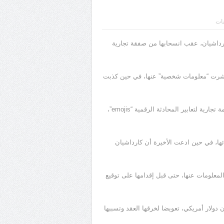
قات
رداشيان، عقب انسحابها من صفقة تجارية
حابها بأن شركة “David Liebensohn” التقنية نشرت “معلومات شخصية” عنها، في حين كذبت
وتنص الصفقة الموقعة بين الطرفين في عام 2014، على تأسيس علامة تجارية لتعابير المحادثة الرقمية “emojis”،
ى أن تعود 60% من الأرباح لـ “Liebensohn” وشركائها، في حين ادعت الأخيرة أن كارداشيان
معلومات عنها، حتى قبل إقدامها على توقيع
كة في الدعوى القضائية كارداشيان بدفع مبلغ 100 مليون دولار أمريكي، تعويضا لخرقها العقد وتسببها