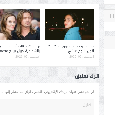
جنا عمرو دياب تشوّق جمهورها
براد بيت يطالب أنجلينا جول
لأول ألبوم غنائي
بالشفافية حول أرباح Maleficent
أغسطس 05, 2026
أغسطس 05, 2026
أترك تعليق
*
لن يتم نشر عنوان بريدك الإلكتروني.
الحقول الإلزامية مشار إليها بـ