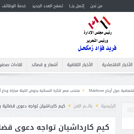
من نحن
إتصل بنـــا
تصفح العدد الجديد
خدمة الوظائف
الأخبار الاقتصادية
الأخبار الثقافية
أشعار و قصائد
لقاءات صحفي
Ma
منتخب مصر للكرة النسائية يخوض الليلة مباراة وداع أمم إفريقيا أمام ني
غابات
الرئيسية
عالــــم الفن
كيم كارداشيان تواجه دعوى قضائية بـ 100 مليون دولا