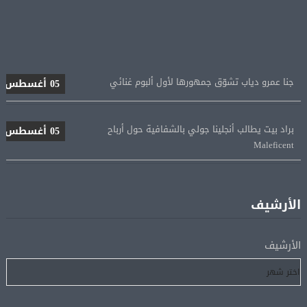
جنا عمرو دياب تشوّق جمهورها لأول ألبوم غنائي
05 أغسطس
براد بيت يطالب أنجلينا جولي بالشفافية حول أرباح
05 أغسطس
Maleficent
منتخب مصر للكرة النسائية يخوض الليلة مباراة وداع أمم
05 أغسطس
إفريقيا أمام نيجيريا
الأرشيف
استقبال جماهيرى حاشد لمحمد صلاح لدى وصوله إلى تركيا
05 أغسطس
الأرشيف
لإتمام انتقاله إلى طرابزون سبور
رسميًا.. انطلاق الدورى الممتاز 21 أغسطس.. وقمة الزمالك
05 أغسطس
والأهلى 11 أكتوبر