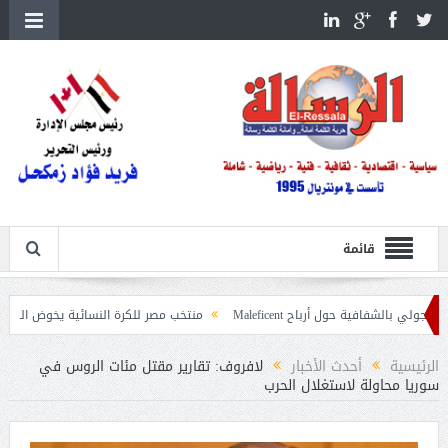
قائمة
ة حول أرباح Maleficent
منتخب مصر للكرة النسائية يخوض الليلة مباراة وداع أم
تداعيات حرائق الغابات
الرئيسية
أحدث الأخبار
لافروف: تقارير مقتل مئات الروس في
سوريا محاولة لاستغلال الحرب