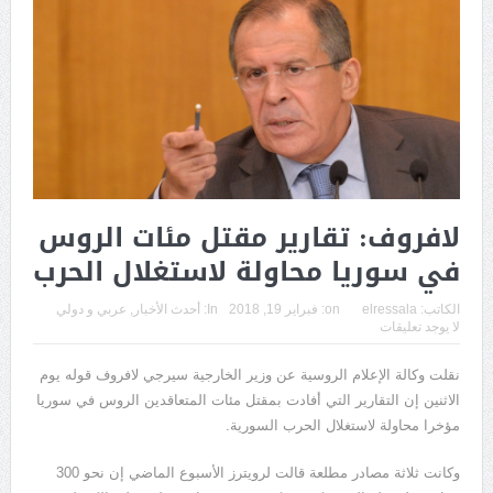
لافروف: تقارير مقتل مئات الروس
في سوريا محاولة لاستغلال الحرب
الكاتب:
elressala
on:
فبراير 19, 2018
In:
أحدث الأخبار
,
عربي و دولي
لا يوجد تعليقات
نقلت وكالة الإعلام الروسية عن وزير الخارجية سيرجي لافروف قوله يوم
الاثنين إن التقارير التي أفادت بمقتل مئات المتعاقدين الروس في سوريا
مؤخرا محاولة لاستغلال الحرب السورية.
وكانت ثلاثة مصادر مطلعة قالت لرويترز الأسبوع الماضي إن نحو 300