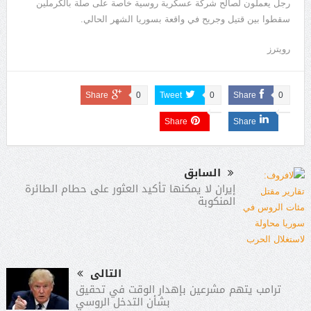
رجل يعملون لصالح شركة عسكرية روسية خاصة على صلة بالكرملين
سقطوا بين قتيل وجريح في واقعة بسوريا الشهر الحالي.
رويترز
Share
0
Tweet
0
Share
0
Share
Share
السابق
إيران لا يمكنها تأكيد العثور على حطام الطائرة
المنكوبة
التالى
ترامب يتهم مشرعين بإهدار الوقت في تحقيق
بشأن التدخل الروسي