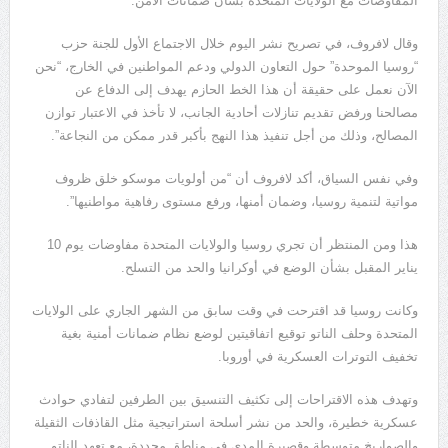
المفاوضات مع الولايات المتحدة بشأن ضمانات الأمن.
وقال لافروف، في تصريح نشر اليوم خلال الاجتماع الأول للجنة حزب
“روسيا الموحدة” حول التعاون الدولي ودعم المواطنين في الخارج، “نحن
الآن نعمل على حقيقة أن هذا الخط الحازم يهدف إلى الدفاع عن
مصالحنا ورفض تقديم تنازلات أحادية الجانب، لا تأخذ في الاعتبار توازن
المصالح، وذلك من أجل تنفيذ هذا النهج بأكبر قدر ممكن من النجاعة”.
وفي نفس السياق، أكد لافروف أن “من أولويات موسكو خلق ظروف
مواتية لتنمية روسيا، وضمان أمنها، ورفع مستوى رفاهية مواطنيها”.
هذا ومن المنتظر أن تجري روسيا والولايات المتحدة مفاوضات يوم 10
يناير المقبل بشأن الوضع في أوكرانيا والحد من التسلح.
وكانت روسيا قد اقترحت في وقت سابق من الشهر الجاري على الولايات
المتحدة وحلف الناتو توقيع اتفاقيتين لوضع نظام ضمانات أمنية بغية
تخفيف التوترات العسكرية في أوروبا.
وتهدف هذه الاقتراحات إلى تكثيف التنسيق بين الطرفين لتفادي حوادث
عسكرية خطيرة، والحد من نشر أسلحة استراتيجية مثل القاذفات الثقيلة
والصواريخ متوسطة وقصيرة المدى في مناطق محددة، مع تعهد الناتو