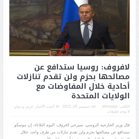
لافروف: روسيا ستدافع عن
مصالحها بحزم ولن تقدم تنازلات
أحادية خلال المفاوضات مع
الولايات المتحدة
الكاتب:
elressala
on:
ديسمبر 28, 2021
In:
أحدث الأخبار
,
عربي و دولي
لا يوجد تعليقات
قال وزير الخارجية الروسي، سيرجي لافروف، اليوم الثلاثاء، إن موسكو
ستدافع عن مصالحها بحزم ولن تقدم تنازلات من طرف واحد، خلال