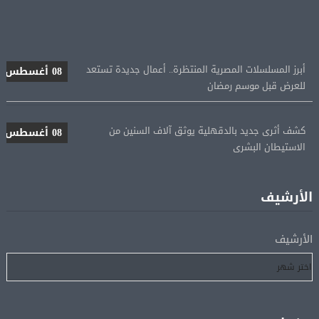
أبرز المسلسلات المصرية المنتظرة.. أعمال جديدة تستعد
08 أغسطس
للعرض قبل موسم رمضان
كشف أثرى جديد بالدقهلية يوثق آلاف السنين من
08 أغسطس
الاستيطان البشرى
اتحاد الكرة يطلب استضافة أمم إفريقيا تحت 23 عامًا
08 أغسطس
المؤهلة لأولمبياد 2028
الأرشيف
إسبانيا تعيد فرض الرقابة على حدودها مع إيطاليا وسط
08 أغسطس
الأرشيف
خلاف متصاعد بشأن الهجرة
فانس: سنواصل الضغط على إيران.. ونعمل على مسار آمن
08 أغسطس
للسفن فى هرمز