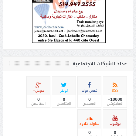
عداد الشبكات الاجتماعية
RSS
فيس بوك
تويتر
جوجل+
0
0
0
10000+
المشتركين
المعجبين
المتابعين
المتابعين
يوتيوب
ساوند كلاود
0
0