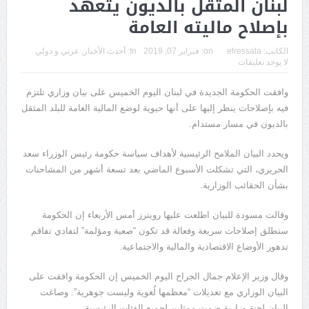
لبنان المثقل بالديون يتعهد
بإصلاح ماليته العامة
الكاتب:
elressala
on:
فبراير 07, 2019
In:
أحدث الأخبار
,
عربي و دولي
لا يوجد تعليقات
وافقت الحكومة الجديدة في لبنان اليوم الخميس على بيان وزاري تلتزم
فيه بإصلاحات ينظر إليها على أنها حيوية لوضع المالية العامة للبلد المثقل
بالديون في مسار مستدام.
ويحدد البيان الملامح الرئيسية لأهداف سياسة حكومة رئيس الوزراء سعد
الحريري، التي تشكلت الأسبوع الماضي بعد تسعة أشهر من المشاحنات
بشأن الحقائب الوزارية.
وقالت مسودة للبيان اطلعت عليها رويترز أمس الأربعاء إن الحكومة
ستطلق إصلاحات سريعة وفعالة قد تكون “صعبة ومؤلمة” لتفادي تفاقم
تدهور الأوضاع الاقتصادية والمالية والاجتماعية.
وقال وزير الإعلام جمال الجراح اليوم الخميس إن الحكومة وافقت على
البيان الوزاري مع تعديلات “معظمها لُغوية وليست جوهرية”. وصاغت
البيان لجنة وزارية ضمت ممثلين لجميع الفئات الرئيسية.