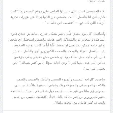
بمرور الزمن.
لقاء الخميسي كتبت، على حسابها الخاص على موقع “انستجرام”: “كنت
فاكره اني انا هأفضل انا لحد مامشي من الدنيا بعيداً عن تغييرات تجربة
الرحلة اللي كلنا فيها .. اكتشفت اني غلطانه “.
وأضافت: “كل يوم بيعدي علّيا باتغير بشكل جذري . مابقاش عندي قدرة
المناهدة والمحاورات والمشاكل الغير هادفة مابقتش استحمل اي شخص
او اي حاجه ممكن تضايقني او تضغط علّيا أياً ما كانت نوعية الضغوط .
بقيت بافضل العزلة والوحده والصمت الكتيررررر اًوي والتأمل .. مش
عايزه اي حاجه مش صادقه ولا اي شخص مش حقيقي يبقى جزء من
حياتي اللي عدى منها كتير .” ودي اجابة سؤال ناس كتير بتساله ” انتي
بعدتي عني ليه “.
وتابعت: “الراحه النفسية والهدوء النسبي والتأمل والصمت والسفر
والكتب والموسيقى والمعرفة وولاد وعيلتي الصغيرة والأشخاص اللي
بيحبوني زي مانا من غير طلبات خاصه دول هدفي في الحياة .. احنا فعلا
بنتغير كتيرررررر من غير ماناخد بالنا . فجأة اكتشفت نفسي من جديد
ولسه ف كتير هايبان مع الوقت ..لقاء”.