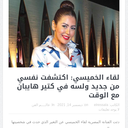
لقاء الخميسي: اكتشفت نفسي
من جديد ولسه في كتير هايبان
مع الوقت
الكاتب:
elressala
on:
ديسمبر 14, 2021
In:
عالــــم الفن
لا يوجد تعليقات
دثت الفنانة المصرية لقاء الخميسي عن التغير الذي حدث في شخصيتها