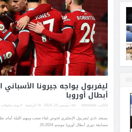
ليفربول يواجه جيرونا الأسباني ا
أبطال أوروبا
الكاتب:
elressala
on:
ديسمبر 10, 2024
In:
الرياضة
لا يوجد تعليقات
يستعد نادي ليفربول الإنجليزي لخوض لقاء صعب ومهم الليلة أمام نظي
مسابقة دوري أبطال أوروبا موسم 2024-25.