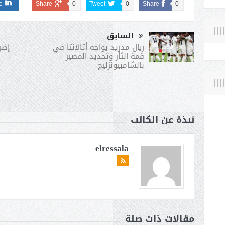
e
Share
0
Tweet
0
Share
0
السابق
إضر
ريال مدريد يواجه أتالانتا في
قمة الثأر وتحديد المصير
بالشامبيونزليج
نبذة عن الكاتب
elressala
مقالات ذات صلة