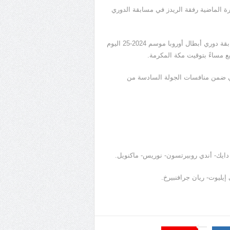
ة الماضية رفقة الريدز في مسابقة الدوري
من المقرر أن تنطلق مباراة ليفربول وجيرونا في إطار منافسات مسابقة دوري أبطال أوروبا موسم 2024-25 اليوم
ربع مساءً بتوقيت مكة المكرمة.
أتي ضمن منافسات الجولة السادسة من
دايك- أندي روبيرتسون- نوريس- ماكنويل.
يليوت- ريان جرافنبيرخ.