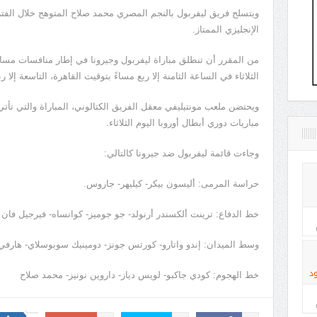
ويتسلح فريق ليفربول بالنجم المصري محمد صلاح المتوهج خلال الفتر
الإنجليزي الممتاز.
الثلاثاء في الساعة الثامنة إلا ربع مساءً بتوقيت القاهرة، التاسعة إلا 
ويحتضن ملعب مونتيليفي معقل الفريق الكتالوني، المباراة والتي ت
مباريات دوري أبطال أوروبا اليوم الثلاثاء.
وجاءت قائمة ليفربول ضد جيرونا كالتالي:
حراسة المرمى: أليسون بيكر- كيليهر- جاروس.
خط الدفاع: ترينت ألكسندر أرنولد- جو جوميز- كوانساه- فيرجيل فان 
وسط الميدان: إندو واتارو- كورتس جونز- دومينيك سوبوسلاي- هارفي إ
د
خط الهجوم: كودي جاكبو- لويس دياز- داروين نونيز- محمد صلاح