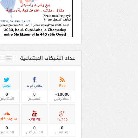
عداد الشبكات الاجتماعية
RSS
فيس بوك
تويتر
0
0
10000+
المشتركين
المعجبين
المتابعين
جوجل+
يوتيوب
ساوند كلاو
0
0
0
المتابعين
المشتركين
المتابعين