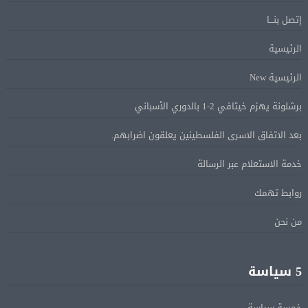
إتصل بنـــا
Alcool américain au Canada: «Carney risque d’être pris en
08 أغسطس
الرئيسية
sandwich entre Trump et les provinces»
الرئيسية New
«Aucune négociation ne peut être bonne avec
08 أغسطس
برشلونة يهزم خيتافي 2-1 بالدوري الأسباني
l’administration Trump en ce moment», estime une
spécialiste en droit commercial
بعد الاتفاق الاسرى الفلسطينين يعلقون اضرابهم.
خدمة الاستعلام عبر الرسالة
الاقتصاد الكندي أضاف 75.000 وظيفة والبطالة تراجعت
08 أغسطس
إلى 6,4%
روابط تهمك
من نحن
وزير الخارجية يبحث هاتفياً مع نظيره العراقي التطورات
08 أغسطس
الإقليمية
5 سياسة
هجوم للدعم السريع على بئر سليبة والجيش السودانى
08 أغسطس
خمسة سياسة