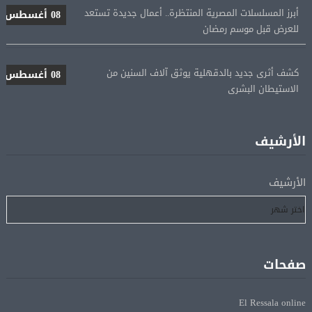
للعرض قبل موسم رمضان
كشف أثرى جديد بالدقهلية يوثق آلاف السنين من
08 أغسطس
الاستيطان البشرى
اتحاد الكرة يطلب استضافة أمم إفريقيا تحت 23 عامًا
08 أغسطس
المؤهلة لأولمبياد 2028
الأرشيف
إسبانيا تعيد فرض الرقابة على حدودها مع إيطاليا وسط
08 أغسطس
الأرشيف
خلاف متصاعد بشأن الهجرة
فانس: سنواصل الضغط على إيران.. ونعمل على مسار آمن
08 أغسطس
للسفن فى هرمز
صفحات
الرئيس الإيرانى: الظروف الراهنة فرصة للتوصل إلى اتفاق
08 أغسطس
El Ressala online
عبر المفاوضات