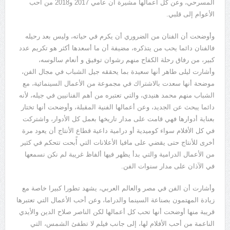
المسرحي، وعن كل أعمالها مشيرة أن عامي 2017 و2018 من أحب
الأعوام إلى قلبي.
وأوضحت أن الفنان من الضروري أن يكرم في حياته، وليس بعد رحيله
فالفنان دائما يحب من يتذكره، مضيفة أن ما أسعدها أكثر هو تكريم عدد
كبير، من رفاق رحلة الكفاح منهم رشوان توفيق و أنعام سالوسه،
وأشارت ليلى طاهر أنها سعيدة بما يحققه جيل الشباب في مجال الفن،
موضحة أنها سعدت بالاشتراك في مجموعة من الأعمال السينمائية، مع
الشباب منهم محمد هنيدي، والتي تعتبره من أهم الفنانيين في جيله، لأنه
دائما يبحث عن الجديد، وعن أعمالها الفنية المقبلة، وأوضحت أنها تختار
بعناية أدوارها فهي قامت على مدار تاريخها بعمل كل الأدوار، واشتركت
في كل الأفلام سواء كوميدية أو درامية داعية قطاع الأنتاج أن يعود مرة
أخرى للأنتاج حتى يقضي على مافيا الأعلانات التي أًبحت تتحكم في كثير
من الأعمال الدرامية والتي بدأ يظهر فيها ألفاظ غريبة لم نكن نسمعها
في الآذان على مدار سنوات الفن.
وأشارت أن الفن في مصر والعالم العربي، يشهد تطورا كبيرا خاصة مع
زيادة المهتمون بصناعة السينما والدراما، وعن أحب الأعمال التي تعتبرها
قريبة منها أوضحت أنها تحب كل أعمالها لكن الناصر صلاح الدين والأيدي
الناعمة من أحب الأفلام لها، إلى جانب فيلم لا تطفئ الشمس، التي