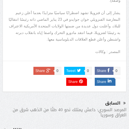
وصفه).
يشار إلى أن فنزويلا تشهد اضطرابًا سياسيًا متزايدًا بعدما أعلن زعيم
المعارضة الفنزويلي خوان جوايدو في 23 يناير الماضي ذاته رئيسًا انتقاليًا
للبلاد، وأعلنت دول عديدة من ضمنها الولايات المتحدة الأمريكية الاعتراف
به رئيسًا لفنزويلا، فيما انتقد مادورو التحرك واصفا إياه بانقلاب دبرته
واشنطن وأعلن قطع العلاقات الدبلوماسية معها.
المصدر : وكالات
Share
0
Tweet
0
Share
0
Share
Share
السابق
المرصد السوري: داعش يمتلك نحو 40 طنًا من الذهب سُرق من
العراق وسوريا