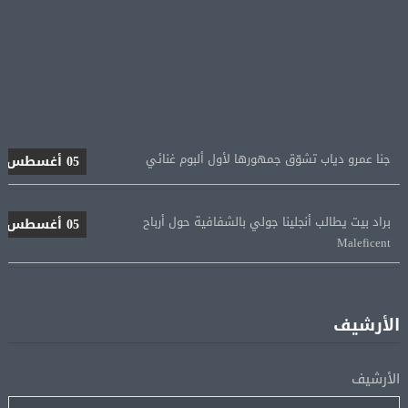
جنا عمرو دياب تشوّق جمهورها لأول ألبوم غنائي
05 أغسطس
براد بيت يطالب أنجلينا جولي بالشفافية حول أرباح
05 أغسطس
Maleficent
منتخب مصر للكرة النسائية يخوض الليلة مباراة وداع أمم
05 أغسطس
إفريقيا أمام نيجيريا
الأرشيف
استقبال جماهيرى حاشد لمحمد صلاح لدى وصوله إلى تركيا
05 أغسطس
الأرشيف
لإتمام انتقاله إلى طرابزون سبور