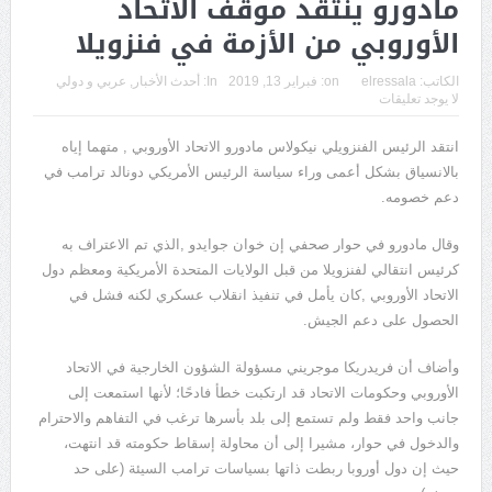
مادورو ينتقد موقف الاتحاد
الأوروبي من الأزمة في فنزويلا
الكاتب:
elressala
on:
فبراير 13, 2019
In:
أحدث الأخبار
,
عربي و دولي
لا يوجد تعليقات
انتقد الرئيس الفنزويلي نيكولاس مادورو الاتحاد الأوروبي , متهما إياه
بالانسياق بشكل أعمى وراء سياسة الرئيس الأمريكي دونالد ترامب في
دعم خصومه.
وقال مادورو في حوار صحفي إن خوان جوايدو ,الذي تم الاعتراف به
كرئيس انتقالي لفنزويلا من قبل الولايات المتحدة الأمريكية ومعظم دول
الاتحاد الأوروبي ,كان يأمل في تنفيذ انقلاب عسكري لكنه فشل في
الحصول على دعم الجيش.
وأضاف أن فريدريكا موجريني مسؤولة الشؤون الخارجية في الاتحاد
الأوروبي وحكومات الاتحاد قد ارتكبت خطأ فادحًا؛ لأنها استمعت إلى
جانب واحد فقط ولم تستمع إلى بلد بأسرها ترغب في التفاهم والاحترام
والدخول في حوار، مشيرا إلى أن محاولة إسقاط حكومته قد انتهت،
حيث إن دول أوروبا ربطت ذاتها بسياسات ترامب السيئة (على حد