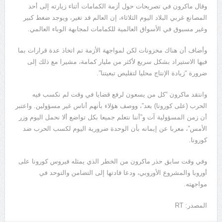
وقال ماكرون في تصريحات حول أزمة الكمامات أثناء زيارته إلى أحد
المصانع غربي البلاد اليوم الثلاثاء، إن العالم قد تغير، ويوجد ضغط كبير
وغير مسبوق في الأسواق العالمية للكمامات لمجابهة الوباء العالمي.
وأضاف أن هناك مخزونات لكن لمواجهة الأزمة تم اتخاذ عدة قرارات بما
فيها الاستيراد بشكل سريع لأكثر من مليار كمامة، مشيرا مع ذلك إلى
ضرورة “زيادة الإنتاج محليا لتقليص تبعيتنا”.
وانتقد ماكرون “كل من يسعون لرفع قضايا في وقت لم نكسب فيه
الحرب (على كورونا) بعد”، ووصف هؤلاء بأنهم أناس غير مسؤولين. واعتبر
أن زمن المسؤولية آت و”أننا نتعلم جميعا بكل تواضع ألا نحمل اليوم وزر
الأمس”، معربا عن إيمانه بأن الوحدة ضرورية اليوم لكسب الحرب ضد
كورونا.
وفي وقت سابق حذر ماكرون من الخطر الذي يمثله فيروس كورونا على
أوروبا والمشروع الأوروبي، ودعا قادتها إلى التضامن والتوحد في
مواجهته.
المصدر: RT