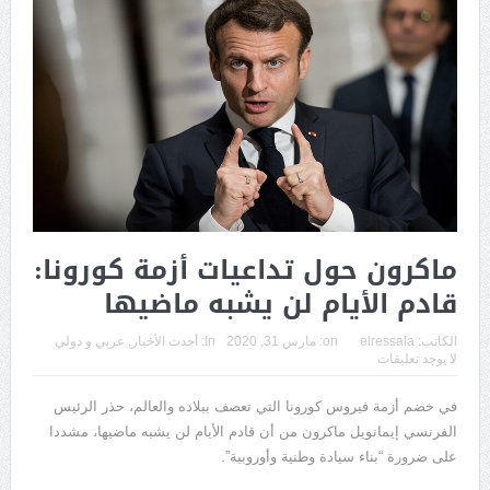
ماكرون حول تداعيات أزمة كورونا:
قادم الأيام لن يشبه ماضيها
الكاتب:
elressala
on:
مارس 31, 2020
In:
أحدث الأخبار
,
عربي و دولي
لا يوجد تعليقات
في خضم أزمة فيروس كورونا التي تعصف ببلاده والعالم، حذر الرئيس
الفرنسي إيمانويل ماكرون من أن قادم الأيام لن يشبه ماضيها، مشددا
على ضرورة “بناء سيادة وطنية وأوروبية”.