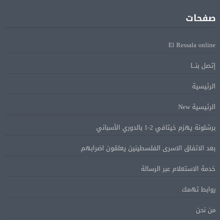
فانس: سنواصل الضغط على إيران.. ونعمل على مسار آمن
08 أغسطس
للسفن فى هرمز
صفحات
الرئيس الإيرانى: الظروف الراهنة فرصة للتوصل إلى اتفاق
08 أغسطس
El Ressala online
عبر المفاوضات
إتصل بنـــا
Alcool américain au Canada: «Carney risque d’être pris en
08 أغسطس
الرئيسية
sandwich entre Trump et les provinces»
الرئيسية New
«Aucune négociation ne peut être bonne avec
برشلونة يهزم خيتافي 2-1 بالدوري الأسباني
08 أغسطس
l’administration Trump en ce moment», estime une
بعد الاتفاق الاسرى الفلسطينين يعلقون اضرابهم.
spécialiste en droit commercial
خدمة الاستعلام عبر الرسالة
الاقتصاد الكندي أضاف 75.000 وظيفة والبطالة تراجعت
08 أغسطس
روابط تهمك
إلى 6,4%
من نحن