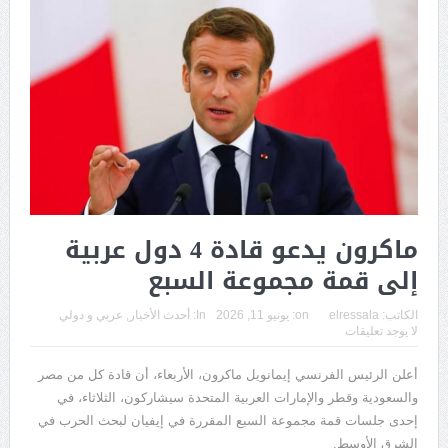
ماكرون يدعو قادة 4 دول عربية
إلى قمة مجموعة السبع
الكاتب:
elressala
on:
يونيو 11, 2026
In:
أحدث الأخبار
,
عربي و دولي
لا يوجد تعليقات
أعلن الرئيس الفرنسي إيمانويل ماكرون، الأربعاء، أن قادة كل من مصر
والسعودية وقطر والإمارات العربية المتحدة سيشاركون، الثلاثاء، في
إحدى جلسات قمة مجموعة السبع المقررة في إيفيان لبحث الحرب في
الشرق الأوسط.