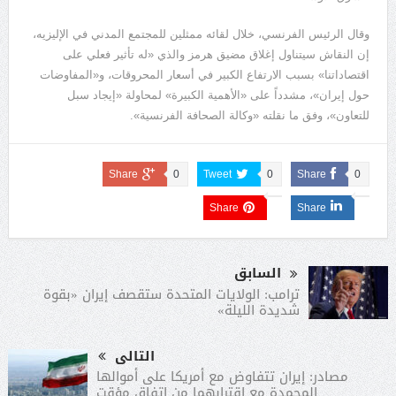
وقال الرئيس الفرنسي، خلال لقائه ممثلين للمجتمع المدني في الإليزيه،
إن النقاش سيتناول إغلاق مضيق هرمز والذي «له تأثير فعلي على
اقتصاداتنا» بسبب الارتفاع الكبير في أسعار المحروقات، و«المفاوضات
حول إيران»، مشدداً على «الأهمية الكبيرة» لمحاولة «إيجاد سبل
للتعاون»، وفق ما نقلته «وكالة الصحافة الفرنسية».
Share
0
Tweet
0
Share
0
Share
Share
السابق
ترامب: الولايات المتحدة ستقصف إيران «بقوة
شديدة الليلة»
التالى
مصادر: إيران تتفاوض مع أمريكا على أموالها
المجمدة مع اقترابهما من اتفاق مؤقت