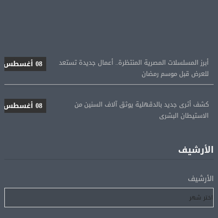
أبرز المسلسلات المصرية المنتظرة.. أعمال جديدة تستعد
08 أغسطس
للعرض قبل موسم رمضان
كشف أثرى جديد بالدقهلية يوثق آلاف السنين من
08 أغسطس
الاستيطان البشرى
اتحاد الكرة يطلب استضافة أمم إفريقيا تحت 23 عامًا
08 أغسطس
المؤهلة لأولمبياد 2028
الأرشيف
إسبانيا تعيد فرض الرقابة على حدودها مع إيطاليا وسط
08 أغسطس
الأرشيف
خلاف متصاعد بشأن الهجرة