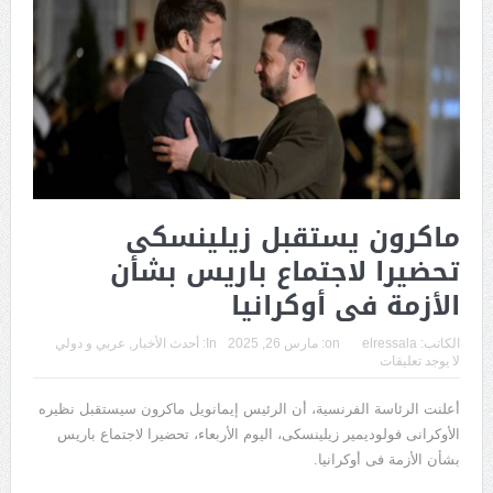
ماكرون يستقبل زيلينسكى
تحضيرا لاجتماع باريس بشأن
الأزمة فى أوكرانيا
الكاتب:
elressala
on:
مارس 26, 2025
In:
أحدث الأخبار
,
عربي و دولي
لا يوجد تعليقات
أعلنت الرئاسة الفرنسية، أن الرئيس إيمانويل ماكرون سيستقبل نظيره
الأوكرانى فولوديمير زيلينسكى، اليوم الأربعاء، تحضيرا لاجتماع باريس
بشأن الأزمة فى أوكرانيا.