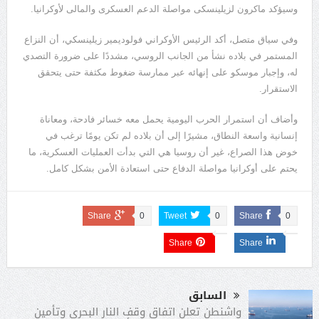
وسيؤكد ماكرون لزيلينسكى مواصلة الدعم العسكرى والمالى لأوكرانيا.
وفي سياق متصل، أكد الرئيس الأوكراني فولوديمير زيلينسكي، أن النزاع
المستمر في بلاده نشأ من الجانب الروسي، مشددًا على ضرورة التصدي
له، وإجبار موسكو على إنهائه عبر ممارسة ضغوط مكثفة حتى يتحقق
الاستقرار.
وأضاف أن استمرار الحرب اليومية يحمل معه خسائر فادحة، ومعاناة
إنسانية واسعة النطاق، مشيرًا إلى أن بلاده لم تكن يومًا ترغب في
خوض هذا الصراع، غير أن روسيا هي التي بدأت العمليات العسكرية، ما
يحتم على أوكرانيا مواصلة الدفاع حتى استعادة الأمن بشكل كامل.
Share
0
Tweet
0
Share
0
Share
Share
السابق
واشنطن تعلن اتفاق وقف النار البحرى وتأمين