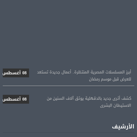
أبرز المسلسلات المصرية المنتظرة.. أعمال جديدة تستعد
08 أغسطس
للعرض قبل موسم رمضان
كشف أثرى جديد بالدقهلية يوثق آلاف السنين من
08 أغسطس
الاستيطان البشرى
اتحاد الكرة يطلب استضافة أمم إفريقيا تحت 23 عامًا
08 أغسطس
المؤهلة لأولمبياد 2028
الأرشيف