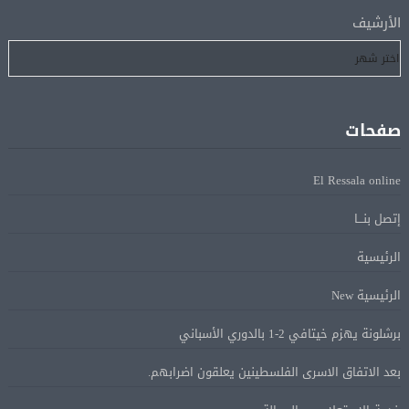
إسبانيا تعيد فرض الرقابة على حدودها مع إيطاليا وسط
08 أغسطس
الأرشيف
خلاف متصاعد بشأن الهجرة
فانس: سنواصل الضغط على إيران.. ونعمل على مسار آمن
08 أغسطس
للسفن فى هرمز
صفحات
الرئيس الإيرانى: الظروف الراهنة فرصة للتوصل إلى اتفاق
08 أغسطس
El Ressala online
عبر المفاوضات
إتصل بنـــا
Alcool américain au Canada: «Carney risque d’être pris en
08 أغسطس
الرئيسية
sandwich entre Trump et les provinces»
الرئيسية New
«Aucune négociation ne peut être bonne avec
برشلونة يهزم خيتافي 2-1 بالدوري الأسباني
08 أغسطس
l’administration Trump en ce moment», estime une
بعد الاتفاق الاسرى الفلسطينين يعلقون اضرابهم.
spécialiste en droit commercial