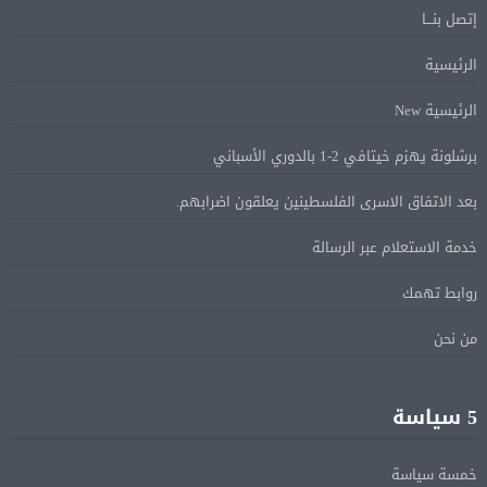
إتصل بنـــا
ماكرون: الاتحاد الأوروبى وشركاؤه سيواصلون زيادة الضغط
05 أغسطس
على روسيا لوقف الحرب بأوكرانيا
الرئيسية
الرئيسية New
البيان الختامى لاجتماع عمّان الوزارى يدين الإجراءات
05 أغسطس
برشلونة يهزم خيتافي 2-1 بالدوري الأسباني
الإسرائيلية بالقدس.. ويطلق تحركا دوليا لوقفها
بعد الاتفاق الاسرى الفلسطينين يعلقون اضرابهم.
ترامب: مضيق هرمز سيفتح قريبًا أو ستواجه إيران ضربة
05 أغسطس
خدمة الاستعلام عبر الرسالة
قاسية
روابط تهمك
الرئيس السيسى يؤكد لرئيس وزراء اليونان تضامن مصر
05 أغسطس
من نحن
الكامل مع اليونان في مواجهة تداعيات حرائق الغابات
5 سياسة
الرئيس السيسى يستقبل ملك البحرين فى مطار العلمين
05 أغسطس
فى زيارة لتعزيز أواصر الأخوة الراسخة بين البلدين
الشقيقين
خمسة سياسة