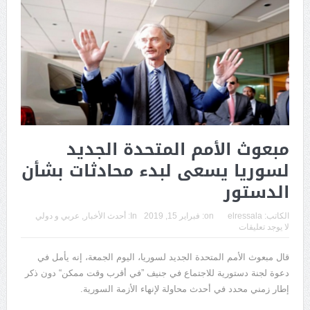
مبعوث الأمم المتحدة الجديد
لسوريا يسعى لبدء محادثات بشأن
الدستور
الكاتب:
elressala
on:
فبراير 15, 2019
In:
أحدث الأخبار
,
عربي و دولي
لا يوجد تعليقات
قال مبعوث الأمم المتحدة الجديد لسوريا، اليوم الجمعة، إنه يأمل في
دعوة لجنة دستورية للاجتماع في جنيف ”في أقرب وقت ممكن“ دون ذكر
إطار زمني محدد في أحدث محاولة لإنهاء الأزمة السورية.