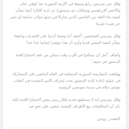
وقال جير بيدرسن، رابع وسيط في الأزمة السورية بعد كوفي عنان
والأخضر الإبراهيمي وستافان دي ميستورا، إن لديه أفكارا أيضا بشأن
كيفية بناء الثقة بين الجانبين الذين شاركا في تسع جولات سابقة لم تثمر
عن شيء تقريبا.
وقال بيدرسن للصحفيين ”أعتقد أننا وضعنا أيدينا على التحديات واتفقنا
بشأن كيفية المضي قدما وأرى أن هذا مؤشرا إيجابيا جدا جدا“.
وأضاف ”آمل أن يتمكنوا في أقرب وقت ممكن من عقد اجتماع للجنة
الدستور في جنيف“.
ووافقت المعارضة السورية المسلحة في العام الماضي على المشاركة
في عملية إعادة كتابة الدستور تحت إشراف الأمم المتحدة في أعقاب
مؤتمر سلام في مدينة سوتشي الروسية.
وقال بيدرسن إنه لا يستطيع تحديد إطار زمني معين لاجتماع اللجنة لكنه
ذكر أن المناقشات مع الأطراف المعنية تمضي على نحو جيد.
المصدر: رويترز