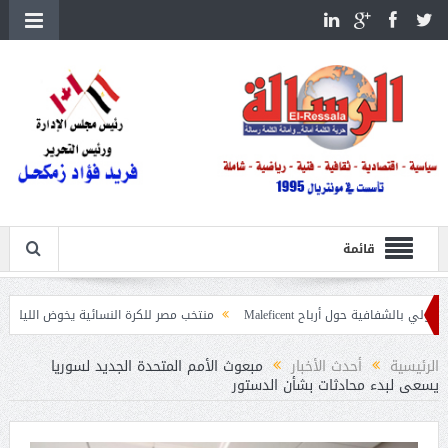
قائمة
حول أرباح Maleficent
منتخب مصر للكرة النسائية يخوض الليلة مباراة وداع أمم 
عيات حرائق الغابات
الرئيسية
أحدث الأخبار
مبعوث الأمم المتحدة الجديد لسوريا
يسعى لبدء محادثات بشأن الدستور