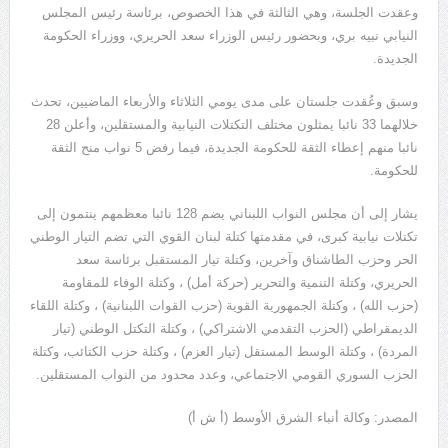
وعقدت الجلسة، وهي الثالثة في هذا الخصوص، برئاسة رئيس المجلس
النيابي نبيه بري، وبحضور رئيس الوزراء سعد الحريري، ووزراء الحكومة
الجديدة.
وسبق وعُقدت جلستان على مدى يومي الثلاثاء والأربعاء الماضيين، تحدث
خلالهما 33 نائبا يمثلون مختلف التكتلات النيابية والمستقلين، وأعلن 28
نائبا منهم إعطاء الثقة للحكومة الجديدة، فيما رفض 5 نواب منح الثقة
للحكومة.
يشار إلى أن مجلس النواب اللبناني يضم 128 نائبا معظمهم ينتمون إلى
تكتلات نيابية كبرى، في مقدمتها كتلة لبنان القوي التي تضم التيار الوطني
الحر وحزب الطاشناق وآخرين، وكتلة تيار المستقبل برئاسة سعد
الحريري، وكتلة التنمية والتحرير (حركة أمل) ، وكتلة الوفاء للمقاومة
(حزب الله) ، وكتلة الجمهورية القوية (حزب القوات اللبنانية) ، وكتلة اللقاء
الديمقراطي (الحزب التقدمي الاشتراكي) ، وكتلة التكتل الوطني (تيار
المردة) ، وكتلة الوسط المستقل (تيار العزم) ، وكتلة حزب الكتائب، وكتلة
الحزب السوري القومي الاجتماعي، وعدد محدود من النواب المستقلين.
المصدر: وكالة أنباء الشرق الأوسط (أ ش أ)