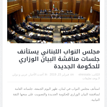
مجلس النواب اللبناني يستأنف
جلسات مناقشة البيان الوزاري
للحكومة الجديدة
الكاتب:
elressala
on:
فبراير 15, 2019
In:
أحدث الأخبار
,
عربي و دولي
لا يوجد تعليقات
استأنف مجلس النواب في لبنان، ظهر اليوم الجمعة، جلساته العامة
لمناقشة البيان الوزاري للحكومة الجديدة والتصويت على منحها الثقة
النيابية.