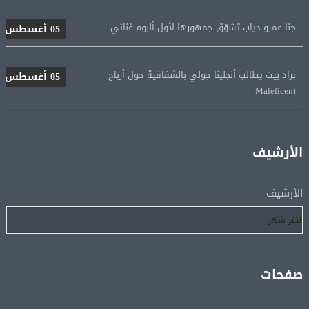
جنا عمرو دياب تشوّق جمهورها لأول ألبوم غنائي
05 أغسطس
براد بيت يطالب أنجلينا جولي بالشفافية حول أرباح
05 أغسطس
Maleficent
منتخب مصر للكرة النسائية يخوض الليلة مباراة وداع أمم
05 أغسطس
إفريقيا أمام نيجيريا
الأرشيف
استقبال جماهيرى حاشد لمحمد صلاح لدى وصوله إلى تركيا
05 أغسطس
لإتمام انتقاله إلى طرابزون سبور
الأرشيف
رسميًا.. انطلاق الدورى الممتاز 21 أغسطس.. وقمة الزمالك
05 أغسطس
والأهلى 11 أكتوبر
صفحات
مباحثات لبنانية – أممية حول دعم لبنان وتطورات الأوضاع
05 أغسطس