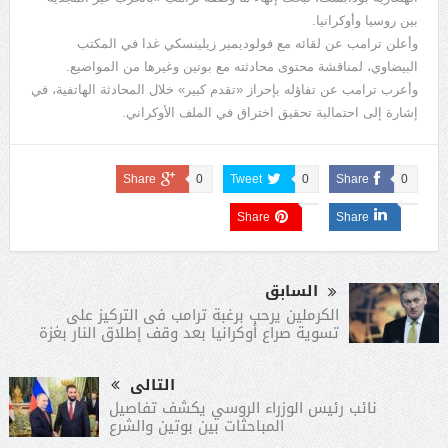
بين روسيا وأوكرانيا.
وأعلن ترامب عن لقائه مع فولوديمير زيلينسكي غدا في المكتب
البيضاوي، لمناقشة محتوى محادثته مع بوتين وغيرها من المواضيع.
وأعرب ترامب عن تفاؤله بإحراز «تقدم كبير» خلال المحادثة الهاتفية، في
إشارة إلى احتمالية تحقيق اختراق في الملف الأوكراني.
Share
0
Tweet
0
Share
0
Share
Share
السابق
الكرملين يرحب برغبة ترامب فى التركيز على
تسوية صراع أوكرانيا بعد وقف إطلاق النار بغزة
التالى
نائب رئيس الوزراء الروسي يكشف تفاصيل
المباحثات بين بوتين والشرع