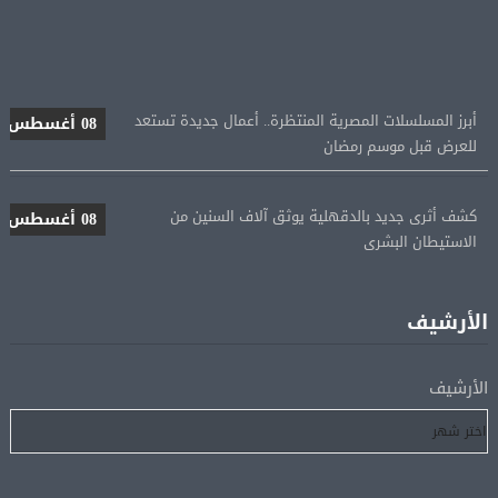
أبرز المسلسلات المصرية المنتظرة.. أعمال جديدة تستعد
08 أغسطس
للعرض قبل موسم رمضان
كشف أثرى جديد بالدقهلية يوثق آلاف السنين من
08 أغسطس
الاستيطان البشرى
اتحاد الكرة يطلب استضافة أمم إفريقيا تحت 23 عامًا
08 أغسطس
المؤهلة لأولمبياد 2028
الأرشيف
إسبانيا تعيد فرض الرقابة على حدودها مع إيطاليا وسط
08 أغسطس
الأرشيف
خلاف متصاعد بشأن الهجرة
فانس: سنواصل الضغط على إيران.. ونعمل على مسار آمن
08 أغسطس