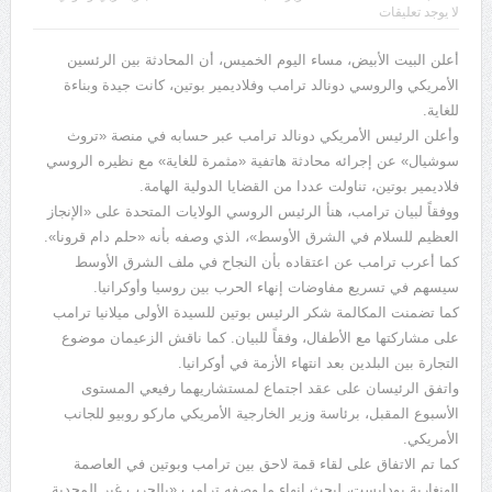
لا يوجد تعليقات
أعلن البيت الأبيض، مساء اليوم الخميس، أن المحادثة بين الرئسين
الأمريكي والروسي دونالد ترامب وفلاديمير بوتين، كانت جيدة وبناءة
للغاية.
وأعلن الرئيس الأمريكي دونالد ترامب عبر حسابه في منصة «تروث
سوشيال» عن إجرائه محادثة هاتفية «مثمرة للغاية» مع نظيره الروسي
فلاديمير بوتين، تناولت عددا من القضايا الدولية الهامة.
ووفقاً لبيان ترامب، هنأ الرئيس الروسي الولايات المتحدة على «الإنجاز
العظيم للسلام في الشرق الأوسط»، الذي وصفه بأنه «حلم دام قرونا».
كما أعرب ترامب عن اعتقاده بأن النجاح في ملف الشرق الأوسط
سيسهم في تسريع مفاوضات إنهاء الحرب بين روسيا وأوكرانيا.
كما تضمنت المكالمة شكر الرئيس بوتين للسيدة الأولى ميلانيا ترامب
على مشاركتها مع الأطفال، وفقاً للبيان. كما ناقش الزعيمان موضوع
التجارة بين البلدين بعد انتهاء الأزمة في أوكرانيا.
واتفق الرئيسان على عقد اجتماع لمستشاريهما رفيعي المستوى
الأسبوع المقبل، برئاسة وزير الخارجية الأمريكي ماركو روبيو للجانب
الأمريكي.
كما تم الاتفاق على لقاء قمة لاحق بين ترامب وبوتين في العاصمة
الهنغارية بودابست، لبحث إنهاء ما وصفه ترامب «بالحرب غير المجدية