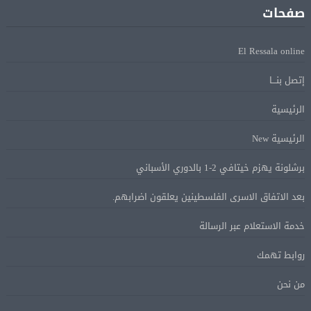
للسفن فى هرمز
صفحات
الرئيس الإيرانى: الظروف الراهنة فرصة للتوصل إلى اتفاق
08 أغسطس
El Ressala online
عبر المفاوضات
إتصل بنـــا
Alcool américain au Canada: «Carney risque d’être pris en
08 أغسطس
الرئيسية
sandwich entre Trump et les provinces»
الرئيسية New
«Aucune négociation ne peut être bonne avec
08 أغسطس
برشلونة يهزم خيتافي 2-1 بالدوري الأسباني
l’administration Trump en ce moment», estime une
spécialiste en droit commercial
بعد الاتفاق الاسرى الفلسطينين يعلقون اضرابهم.
خدمة الاستعلام عبر الرسالة
الاقتصاد الكندي أضاف 75.000 وظيفة والبطالة تراجعت
08 أغسطس
روابط تهمك
إلى 6,4%
من نحن
وزير الخارجية يبحث هاتفياً مع نظيره العراقي التطورات
08 أغسطس