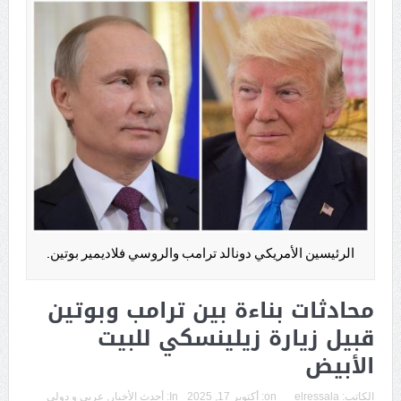
الرئيسين الأمريكي دونالد ترامب والروسي فلاديمير بوتين.
محادثات بناءة بين ترامب وبوتين
قبيل زيارة زيلينسكي للبيت
الأبيض
الكاتب:
elressala
on:
أكتوبر 17, 2025
In:
أحدث الأخبار
,
عربي و دولي