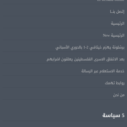
إتصل بنـــا
ماكرون: الاتحاد الأوروبى وشركاؤه سيواصلون زيادة الضغط
05 أغسطس
الرئيسية
على روسيا لوقف الحرب بأوكرانيا
الرئيسية New
البيان الختامى لاجتماع عمّان الوزارى يدين الإجراءات
05 أغسطس
برشلونة يهزم خيتافي 2-1 بالدوري الأسباني
الإسرائيلية بالقدس.. ويطلق تحركا دوليا لوقفها
بعد الاتفاق الاسرى الفلسطينين يعلقون اضرابهم.
ترامب: مضيق هرمز سيفتح قريبًا أو ستواجه إيران ضربة
05 أغسطس
خدمة الاستعلام عبر الرسالة
قاسية
روابط تهمك
الرئيس السيسى يؤكد لرئيس وزراء اليونان تضامن مصر
05 أغسطس
من نحن
الكامل مع اليونان في مواجهة تداعيات حرائق الغابات
5 سياسة
الرئيس السيسى يستقبل ملك البحرين فى مطار العلمين
05 أغسطس
فى زيارة لتعزيز أواصر الأخوة الراسخة بين البلدين