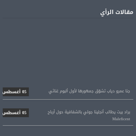
مقالات الرأي
جنا عمرو دياب تشوّق جمهورها لأول ألبوم غنائي
05 أغسطس
براد بيت يطالب أنجلينا جولي بالشفافية حول أرباح
05 أغسطس
Maleficent
منتخب مصر للكرة النسائية يخوض الليلة مباراة وداع أمم
05 أغسطس