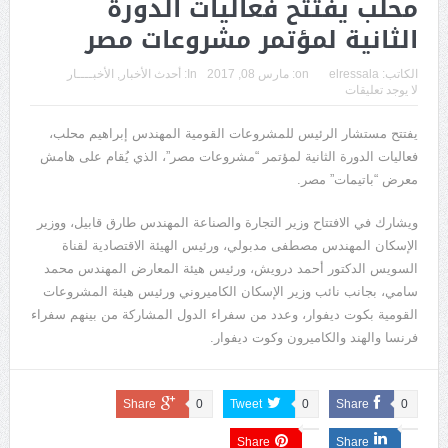
محلب يفتتح فعاليات الدورة
الثانية لمؤتمر مشروعات مصر
الكاتب:
elressala
on:
مارس 08, 2017
In:
أحدث الأخبار
,
الأخبــــار
لا يوجد تعليقات
يفتتح مستشار الرئيس للمشروعات القومية المهندس إبراهيم محلب،
فعاليات الدورة الثانية لمؤتمر “مشروعات مصر”، الذي يُقام على هامش
معرض “باتيمات” مصر.
ويشارك في الافتتاح وزير التجارة والصناعة المهندس طارق قابيل، ووزير
الإسكان المهندس مصطفى مدبولي، ورئيس الهيئة الاقتصادية لقناة
السويس الدكتور أحمد درويش، ورئيس هيئة المعارض المهندس محمد
سامي، بجانب نائب وزير الإسكان الكاميروني ورئيس هيئة المشروعات
القومية بكوت ديفوار، وعدد من سفراء الدول المشاركة من بينهم سفراء
فرنسا والهند والكاميرون وكوت ديفوار.
Share
0
Tweet
0
Share
0
Share
Share