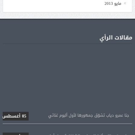
مايو 2013
مقالات الرأي
جنا عمرو دياب تشوّق جمهورها لأول ألبوم غنائي
05 أغسطس
براد بيت يطالب أنجلينا جولي بالشفافية حول أرباح
05 أغسطس