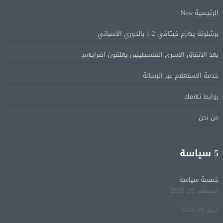
الرئيسية New
البيان الختامى لاجتماع عمّان الوزارى يدين الإجراءات
05 أغسطس
برشلونة يهزم خيتافي 2-1 بالدوري الأسباني
الإسرائيلية بالقدس.. ويطلق تحركا دوليا لوقفها
بعد الاتفاق الاسرى الفلسطينين يعلقون اضرابهم.
ترامب: مضيق هرمز سيفتح قريبًا أو ستواجه إيران ضربة
05 أغسطس
خدمة الاستعلام عبر الرسالة
قاسية
روابط تهمك
الرئيس السيسى يؤكد لرئيس وزراء اليونان تضامن مصر
05 أغسطس
من نحن
الكامل مع اليونان في مواجهة تداعيات حرائق الغابات
الرئيس السيسى يستقبل ملك البحرين فى مطار العلمين
5 سياسة
05 أغسطس
فى زيارة لتعزيز أواصر الأخوة الراسخة بين البلدين
الشقيقين
خمسة سياسة
أغسطس 25, 2023
مي سليم: سعيدة بالعودة الى الكوميديا
04 أغسطس
أبريل 28, 2023