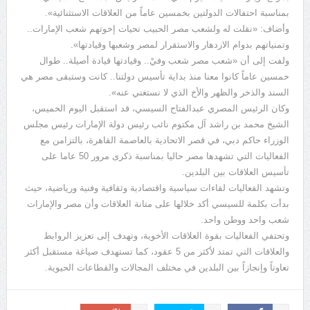
بمناسبة احتفالات الدولتين بخمسين عاماً من العلاقات الاستثنائية».
وأضاف: «نقلت له ولشعب مصر الحبيب تحيات إخوتهم شعب الإمارات..
وتمنياتهم بدوام الازدهار والاستقرار لمصر وشعبها وقيادتها».
ولفت إلى أن «شعب مصر شعب وفيْ.. وقيادتها قيادة أصيلة.. طوال
خمسين عاماً كانوا معنا منذ بداية تأسيس دولتنا.. كانت وستبقى مصر هي
السند والذخر والظهر والأخ الذي لا نستغني عنه».
وكان الرئيس المصري عبدالفتاح السيسي، قد استقبل اليوم الخميس،
الشيخ محمد بن راشد آل مكتوم نائب رئيس دولة الإمارات رئيس مجلس
الوزراء حاكم دبي، في قصر الاتحادية بالعاصمة القاهرة، بالتزامن مع
الفعاليات التي تشهدها مصر حاليا بمناسبة ذكرى مرور 50 عاما على
تأسيس العلاقات بين البلدين.
وتشهد الفعاليات لقاءات سياسية واقتصادية وثقافية وفنية ورياضية، حيث
بدأت بكلمة للسيسي أكد خلالها على متانة العلاقات وأن مصر والإمارات
شعب واحد ووطن واحد.
وتحتفي الفعاليات بقوة العلاقات الأخوية، وتهدف إلى تعزيز الروابط
والعلاقات التي تمتد لأكثر من 5 عقود، كما تستهدف صياغة مستقبل أكثر
تعاوناً وإنجازاً بين البلدين في مختلف المجالات والقطاعات الحيوية.