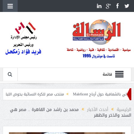
قائمة
حول أرباح Maleficent
منتخب مصر للكرة النسائية يخوض الليلة مباراة وداع أمم 
عيات حرائق الغابات
الرئيسية
أحدث الأخبار
محمد بن راشد من القاهرة .. مصر هي
السند والذخر والظهر