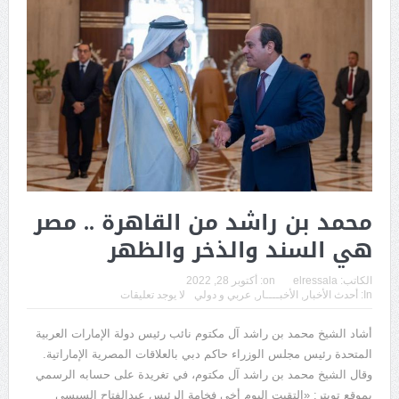
محمد بن راشد من القاهرة .. مصر
هي السند والذخر والظهر
الكاتب:
elressala
on:
أكتوبر 28, 2022
In:
أحدث الأخبار
,
الأخبــــار
,
عربي و دولي
لا يوجد تعليقات
أشاد الشيخ محمد بن راشد آل مكتوم نائب رئيس دولة الإمارات العربية
المتحدة رئيس مجلس الوزراء حاكم دبي بالعلاقات المصرية الإماراتية.
وقال الشيخ محمد بن راشد آل مكتوم، في تغريدة على حسابه الرسمي
بموقع تويتر: «التقيت اليوم أخي فخامة الرئيس عبدالفتاح السيسي