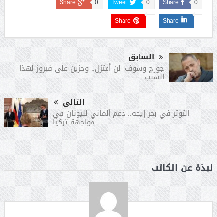
Share
0
Tweet
0
Share
0
Share
Share
السابق
جورج وسوف: لن أعتزل.. وحزين على فيروز لهذا
السبب
التالى
التوتر في بحر إيجه.. دعم ألماني لليونان في
مواجهة تركيا
نبذة عن الكاتب