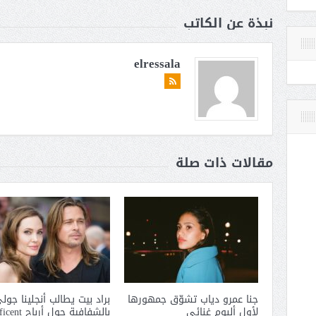
نبذة عن الكاتب
elressala
مقالات ذات صلة
جنا عمرو دياب تشوّق جمهورها
براد بيت يطالب أنجلينا جول
لأول ألبوم غنائي
بالشفافية حول أرباح Maleficent