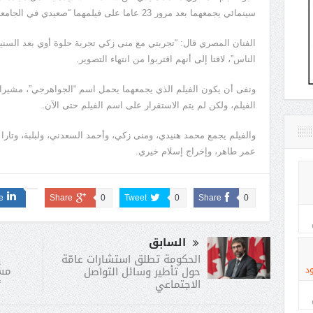
سينمائي يجمعهما بعد مرور 23 عاما على فيلمهما “صعيدي في الجامعة الأمريكية”.
الفنان المصري قال: “تجربتي مع منى زكي تجربة حلوة أوي بعد السني
الناس”، لافتا إلى أنهم اقتربوا من انتهاء التصوير.
ونفى أن يكون الفيلم الذي يجمعهما يحمل اسم “الجواهرجي”، مشيرا
الفيلم، ولكن لم يتم الاستقرار على اسم الفيلم حتى الآن.
والفيلم يجمع محمد هنيدي، ومنى زكي، وأحمد السعدني، ولبلبة، وتارا
عمر طاهر، وإخراج إسلام خيري.
e
Share
0
Tweet
0
Share
0
السابق
إ
الحكومة تطلق استشارات عامّة
مسر
حول تأطير وسائل التواصل
د
“
الاجتماعي