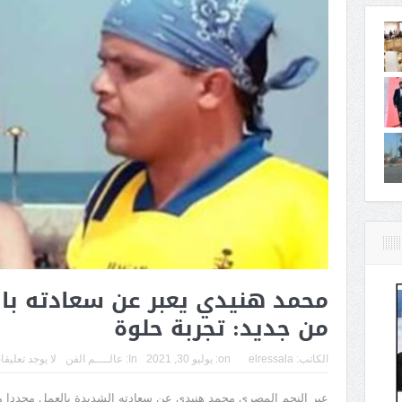
محمد هنيدي يعبر عن سعادته با
من جديد: تجربة حلوة
الكاتب:
elressala
on:
يوليو 30, 2021
In:
عالــــم الفن
لا يوجد تعليق
عبر النجم المصري محمد هنيدي عن سعادته الشديدة بالعمل مجددا 