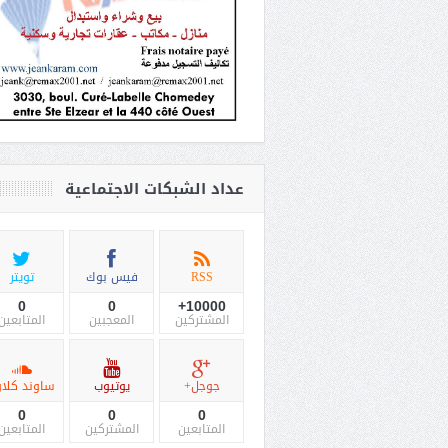
عداد الشبكات الاجتماعية
RSS
فيس بوك
تويتر
0
0
10000+
المشتركين
المعجبين
المتابعين
جوجل+
يوتيوب
ساوند كلاو
0
0
0
المتابعين
المشتركين
المتابعين