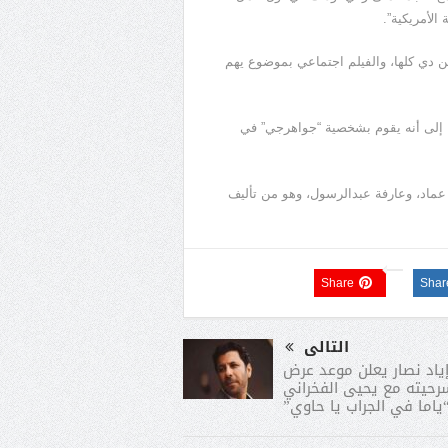
ن دي كلها، والفيلم اجتماعي بموضوع يهم
 إلى أنه يقوم بشخصية “جواهرجي” في
 عماد، وعارفة عبدالرسول، وهو من تأليف
Share
Shar
التالى
ياد نصار يعلن موعد عرض
حيته مع يحيى الفخراني
ياما في الجراب يا حاوي”