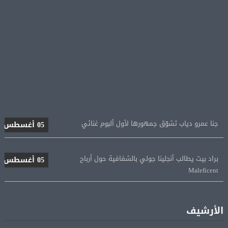
جنا عمرو دياب تشوّق جمهورها لأول ألبوم غنائي
05 أغسطس
براد بيت يطالب أنجلينا جولي بالشفافية حول أرباح
05 أغسطس
Maleficent
منتخب مصر للكرة النسائية يخوض الليلة مباراة وداع أمم
05 أغسطس
إفريقيا أمام نيجيريا
الأرشيف