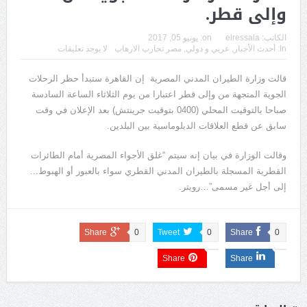
وإلى قطر.
الكاتب:
elressala
on:
يونيو 05, 2017
In:
أحدث الأخبار
,
عربي و دولي
,
مصر تحارب الارهاب
لا يوجد تعليقات
قالت وزارة الطيران المدني المصرية إن القاهرة ستبدأ حظر الرحلات
الجوية المتجهة من وإلى قطر اعتبارا من يوم الثلاثاء الساعة السادسة
صباحا بالتوقيت المحلي (0400 بتوقيت جرينتش) بعد الإعلان في وقت
سابق عن قطع العلاقات الدبلوماسية بين البلدين.
وقالت الوزارة في بيان إنه سيتم “غلق الأجواء المصرية أمام الطائرات
القطرية المسجلة بالطيران المدني القطري سواء بالعبور أو الهبوط…
إلى أجل غير مسمى”…رويتر.
Share
0
Tweet
0
Share
0
Share
Share