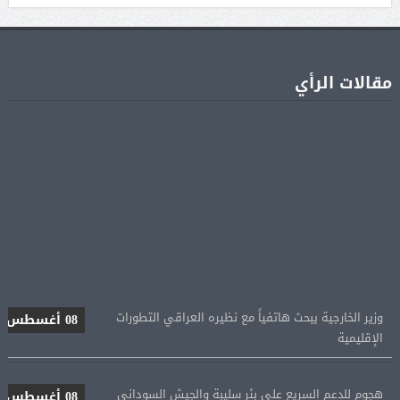
مقالات الرأي
وزير الخارجية يبحث هاتفياً مع نظيره العراقي التطورات
08 أغسطس
الإقليمية
هجوم للدعم السريع على بئر سليبة والجيش السودانى
08 أغسطس
يتصدى له