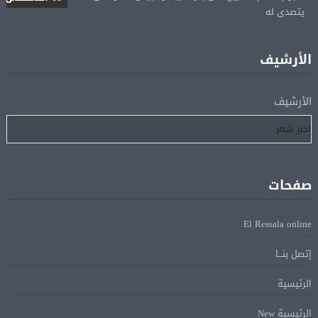
مصر تدين استهداف ناقلة نفط إماراتية في مضيق هرمز
08 أغسطس
الأرشيف
جنا عمرو دياب تشوّق جمهورها لأول ألبوم غنائي
05 أغسطس
الأرشيف
براد بيت يطالب أنجلينا جولي بالشفافية حول أرباح
05 أغسطس
Maleficent
صفحات
منتخب مصر للكرة النسائية يخوض الليلة مباراة وداع أمم
05 أغسطس
إفريقيا أمام نيجيريا
El Ressala online
إتصل بنـــا
استقبال جماهيرى حاشد لمحمد صلاح لدى وصوله إلى تركيا
05 أغسطس
لإتمام انتقاله إلى طرابزون سبور
الرئيسية
الرئيسية New