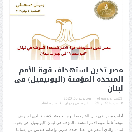
مصر تدين استهداف قوة الأمم
المتحدة المؤقتة (اليونيفيل) فى
لبنان
الكاتب:
elressala
on:
يونيو 05, 2026
In:
أحدث الأخبار
,
الأخبــــار
,
عربي و دولي
لا يوجد تعليقات
أدانت مصر، فى بيان للخارجية اليوم الجمعة، الاعتداء الذي استهدف
موقعاً تابعاً لقوة الأمم المتحدة المؤقتة في لبنان “اليونيفيل” في جنوب
لبنان، والذي أسفر عن مقتل جندي صربي وإصابة جنديين من إسبانيا