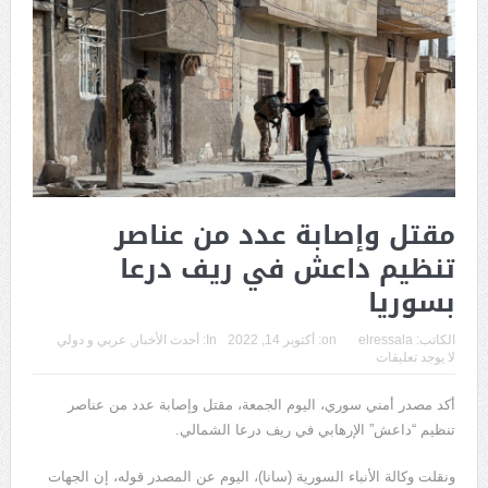
مقتل وإصابة عدد من عناصر
تنظيم داعش في ريف درعا
بسوريا
الكاتب:
elressala
on:
أكتوبر 14, 2022
In:
أحدث الأخبار
,
عربي و دولي
لا يوجد تعليقات
أكد مصدر أمني سوري، اليوم الجمعة، مقتل وإصابة عدد من عناصر
تنظيم “داعش” الإرهابي في ريف درعا الشمالي.
ونقلت وكالة الأنباء السورية (سانا)، اليوم عن المصدر قوله، إن الجهات