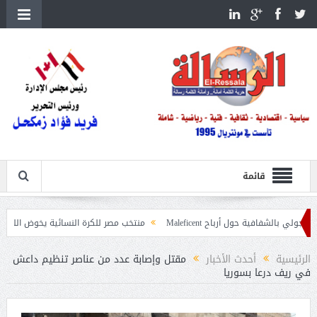
قائمة
ة حول أرباح Maleficent
منتخب مصر للكرة النسائية يخوض الليلة مباراة وداع أم
داعيات حرائق الغابات
الرئيسية
أحدث الأخبار
مقتل وإصابة عدد من عناصر تنظيم داعش
في ريف درعا بسوريا