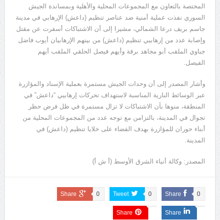
المختصة بالتعاون مع المجموعات المحلية والأهلية وبمساندة الجيش
السوري نفذت عملية أمنية ضد عناصر تنظيم (داعش) الإرهابي في مدينة
جاسم بريف درعا الشمالي، مشيرا إلى أن الاشتباكات أسفرت عن مقتل
وإصابة عدد من إرهابيي تنظيم (داعش) من بينهم الإرهابيان أيوب فاضل
جباوي الملقب أبو مجاهد برقة وأيهم فيصل الحلقي الملقب أيهم
الفيصل.
وأشار المصدر إلى أن وحدات الجيش مستمرة بعملية الإسناد والمؤازرة
عبر الوسائط النارية المناسبة لاستهداف تحركات إرهابيي “داعش” في
المنطقة، منوها بأن الاشتباكات لا تزال مستمرة في ظل فرض حظر
تجوال في المدينة، بالتزامن مع توجه عدد من المجموعات المحلية من
أبناء حوران للمؤازرة بهدف القضاء على خلايا تنظيم (داعش) في
المدينة.
المصدر: وكالة أنباء الشرق الأوسط (أ ش أ)
Share
0
Tweet
0
Share
0
Share
Share