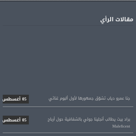
مقالات الرأي
جنا عمرو دياب تشوّق جمهورها لأول ألبوم غنائي
05 أغسطس
براد بيت يطالب أنجلينا جولي بالشفافية حول أرباح
05 أغسطس
Maleficent