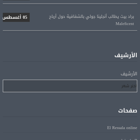
براد بيت يطالب أنجلينا جولي بالشفافية حول أرباح
05 أغسطس
Maleficent
منتخب مصر للكرة النسائية يخوض الليلة مباراة وداع أمم
05 أغسطس
إفريقيا أمام نيجيريا
الأرشيف
استقبال جماهيرى حاشد لمحمد صلاح لدى وصوله إلى تركيا
05 أغسطس
لإتمام انتقاله إلى طرابزون سبور
الأرشيف
رسميًا.. انطلاق الدورى الممتاز 21 أغسطس.. وقمة الزمالك
05 أغسطس
والأهلى 11 أكتوبر
صفحات
مباحثات لبنانية – أممية حول دعم لبنان وتطورات الأوضاع
05 أغسطس
فى المنطقة
El Ressala online