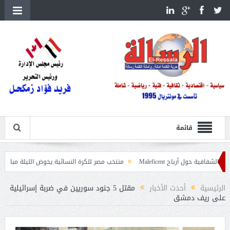
قائمة
أرباح Maleficent
منتخب مصر للكرة النسائية يخوض الليلة مباراة وداع أمم إفري
ت حرائق الغابات
الرئيسية
أحدث الأخبار
مقتل 5 جنود سوريين في ضربة إسرائيلية
على ريف دمشق