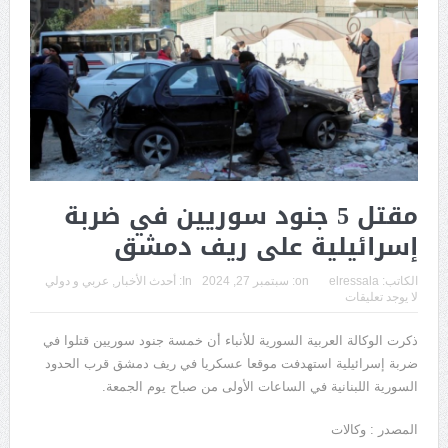
مقتل 5 جنود سوريين في ضربة
إسرائيلية على ريف دمشق
الكاتب:
elressala
on:
سبتمبر 27, 2024
In:
أحدث الأخبار
,
عربي و دولي
لا يوجد تعليقات
ذكرت الوكالة العربية السورية للأنباء أن خمسة جنود سوريين قتلوا في
ضربة إسرائيلية استهدفت موقعا عسكريا في ريف دمشق قرب الحدود
السورية اللبنانية في الساعات الأولى من صباح يوم الجمعة.
المصدر : وكالات