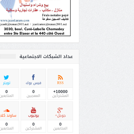
عداد الشبكات الاجتماعية
RSS
فيس بوك
تويتر
0
0
10000+
المشتركين
المعجبين
المتابعين
جوجل+
يوتيوب
ساوند كلاو
0
0
0
المتابعين
المشتركين
المتابعين