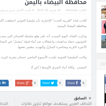
محافظة البيضاء باليمن
الكاتب:
elressala
on:
فبراير 09, 2019
In:
أحدث الأخبار
,
عربي و دولي
محافظة البيضاء اليمنية.
وذكرت القناة، اليوم السبت، أنه على وقع سلسلة الخسائر التي منيت ب
الحوثيون حملة مداهمات واعتقالات ضد أبناء قبيلة “مشدل” في المحا
الأعيرة النارية ومحاصرة المنازل والتهديد بتفجير بعضها.
وكانت المليشيا الحوثية تكبدت الأسبوع الماضي خسائر بشرية كبيرة
المصدر : وكالة أنباء الشرق الأوسط ( أش أ)
e
Share
0
Tweet
0
Share
0
السابق
التحا
التحالف العربي يستهدف مواقع تخزين طائرات