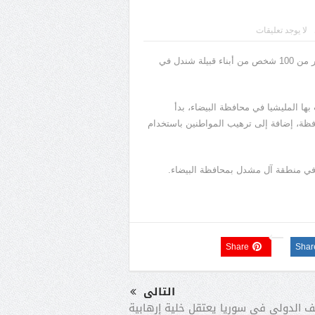
لا يوجد تعليقات
أفادت قناة “العربية الحدث” الإخبارية بأن مليشيا الحوثي اختطفت أكثر من 100 شخص من أبناء قبيلة شندل في
ها المليشيا في محافظة البيضاء، بدأ
فظة، إضافة إلى ترهيب المواطنين باستخدام
 في منطقة آل مشدل بمحافظة البيضاء.
Share
Shar
التالى
لف الدولى فى سوريا يعتقل خلية إرهابية