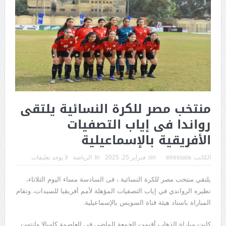
منتخب مصر للكرة النسائية يلتقى
رواندا فى إياب التصفيات
الأفريقية بالإسماعيلية
الكاتب:
elressala
on:
فبراير 25, 2025
In:
الرياضة
لا يوجد تعليقات
يلتقي منتخب مصر للكرة النسائية ، فى السادسة مساء اليوم الثلاثاء،
نظيره الرواندي في إياب التصفيات المؤهلة لأمم أفريقيا للسيدات، وتقام
المباراة باستاد هيئة قناة السويس بالإسماعيلية.
كانت مباراة الذهاب أقيمت الجمعة الماضي فى العاصمة كامبالا وانتهت