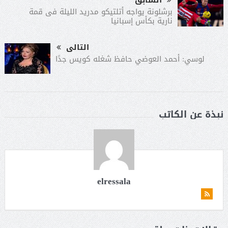
برشلونة يواجه أتلتيكو مدريد الليلة فى قمة
نارية بكأس إسبانيا
التالى
لوسي: أحمد العوضي حافظ شغله كويس جدًا
نبذة عن الكاتب
elressala