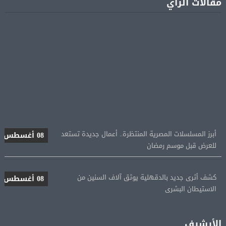
مقالات الرأي
أبرز المسلسلات المصرية المنتظرة.. أعمال جديدة تستعد
08 أغسطس
للعرض قبل موسم رمضان
كشف أثرى جديد بالدقهلية يوثق آلاف السنين من
08 أغسطس
الاستيطان البشرى
اتحاد الكرة يطلب استضافة أمم إفريقيا تحت 23 عامًا
08 أغسطس
المؤهلة لأولمبياد 2028
الأرشيف