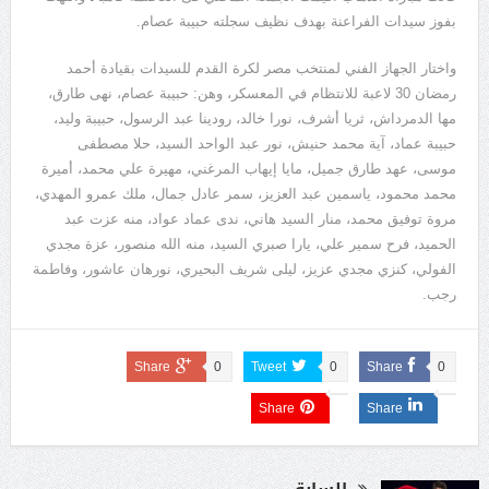
بفوز سيدات الفراعنة بهدف نظيف سجلته حبيبة عصام.
واختار الجهاز الفني لمنتخب مصر لكرة القدم للسيدات بقيادة أحمد
رمضان 30 لاعبة للانتظام في المعسكر، وهن: حبيبة عصام، نهى طارق،
مها الدمرداش، ثريا أشرف، نورا خالد، رودينا عبد الرسول، حبيبة وليد،
حبيبة عماد، آية محمد حنيش، نور عبد الواحد السيد، حلا مصطفى
موسى، عهد طارق جميل، مايا إيهاب المرغني، مهيرة علي محمد، أميرة
محمد محمود، ياسمين عبد العزيز، سمر عادل جمال، ملك عمرو المهدي،
مروة توفيق محمد، منار السيد هاني، ندى عماد عواد، منه عزت عبد
الحميد، فرح سمير علي، يارا صبري السيد، منه الله منصور، عزة مجدي
الفولي، كنزي مجدي عزيز، ليلى شريف البحيري، نورهان عاشور، وفاطمة
رجب.
Share
0
Tweet
0
Share
0
Share
Share
السابق