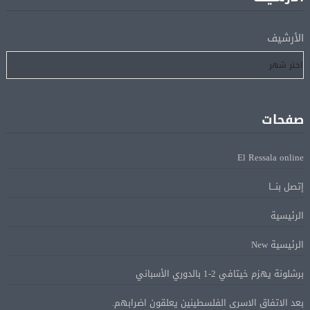
إسبانيا تعيد فرض الرقابة على حدودها مع إيطاليا وسط
08 أغسطس
الأرشيف
خلاف متصاعد بشأن الهجرة
فانس: سنواصل الضغط على إيران.. ونعمل على مسار آمن
08 أغسطس
للسفن فى هرمز
صفحات
الرئيس الإيرانى: الظروف الراهنة فرصة للتوصل إلى اتفاق
08 أغسطس
El Ressala online
عبر المفاوضات
إتصل بنـــا
Alcool américain au Canada: «Carney risque d’être pris en
08 أغسطس
الرئيسية
sandwich entre Trump et les provinces»
الرئيسية New
«Aucune négociation ne peut être bonne avec
برشلونة يهزم خيتافي 2-1 بالدوري الأسباني
08 أغسطس
l’administration Trump en ce moment», estime une
بعد الاتفاق الاسرى الفلسطينين يعلقون اضرابهم.
spécialiste en droit commercial