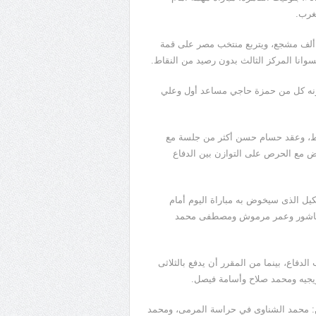
ام المباراة على ملعب فرانسيستون في بتسوانا، والذى يتسع لـ26 ألف مشجع، ويتربع منتخب مصر على قمة
عاونه كل من حمزة حاجي مساعد أول وعلي
قاط، وعقد حسام حسن أكثر من جلسة مع
 مع الحرص على التوازن بين الدفاع
ل الذى سيخوض به مباراة اليوم أمام
مام عاشور وعمر مرموش ومصطفى محمد
اع، بينما من المقرر أن يدفع بالثلاثى
يجيه ومحمد صلاح وأسامة فيصل.
ن: محمد الشناوى في حراسة المرمى، ومحمد