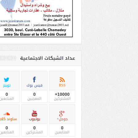
عداد الشبكات الاجتماعية
RSS
فيس بوك
تويتر
0
0
10000+
المشتركين
المعجبين
المتابعين
جوجل+
يوتيوب
ساوند كلاو
0
0
0
المتابعين
المشتركين
المتابعين