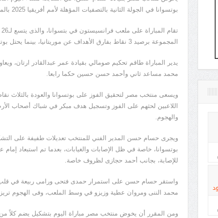
بوتسوانا في الجولة الثانية بالتصفيات المؤهلة لأمم أفريقيا 2025 بالمغرب.
تق
المجموعة برصيد 3 نقاط بفارق الأهداف عن موريتانيا، بينما يحتل بوتسوانا المركز الثالث بدون رصيد من النقاط.
يدير المباراة طاقم تحكيم صومالي بقيادة عمر عبدالقادر ارتان، وي
محمد مساعد ثاني وأحمد حسن حسين حكما رابعا.
ويسعى منتخب مصر لتحقيق الفوز على بوتسوانا والعودة بالثلاث ن
اللاعبين لحثهم على الفوز وتسجيل هدف مبكر في شباك أصحاب الأرض
والهجوم.
ويجرى حسام حسن المدير الفني للمنتخب تعديلات طفيفة على التشكي
بوتسوانا، خاصة في ظل الإصابات والغيابات، بعدما تم استبعاد إ
للإصابة، بجانب أحمد حجازى لظروف خاصة.
واستقر حسام حسن على استمرار حمدى فتحى ورامى ربيعة في قلب الدف
د
محمد الننى ومروان عطية وزيزو في وسط الملعب، وفى الهجوم تريز
ومن المقرر أن يخوض منتخب مصر مباراة اليوم بتشكيل يضم كلاً م