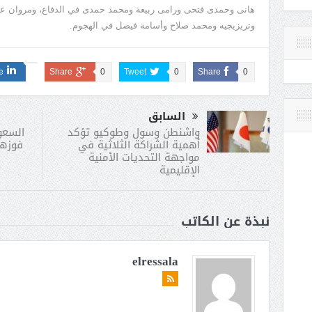
هانى وحمدى فتحى ورامى ربيعة ومحمد حمدى في الدفاع، ومروان عط
وتريزيجيه ومحمد صلاح وأسامة فيصل في الهجوم.
e
Share
0
Tweet
0
Share
0
السابق
السعود
واشنطن وسول وطوكيو تؤكد
فوزها
أهمية الشراكة الثلاثية في
مواجهة التحديات الأمنية
الإقليمية
نبذة عن الكاتب
elressala