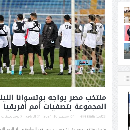
منتخب مصر يواجه بوتسوانا الليل
المجموعة بتصفيات أمم أفريقيا
الكاتب:
elressala
on:
سبتمبر 10, 2024
In:
الرياضة
لا يوجد تعليقات
يخوض منتخب مصر بقيادة حسام حسن، في السابعة مساء اليوم الثلاثاء