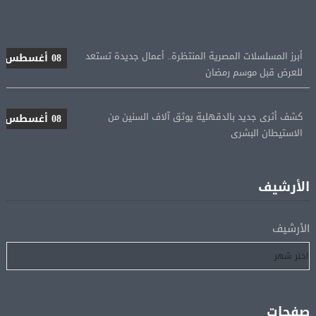
أبرز المسلسلات المصرية المنتظرة.. أعمال جديدة تستعد
08 أغسطس
للعرض قبل موسم رمضان
كشف أثرى جديد بالدقهلية يوثق آلاف السنين من
08 أغسطس
الاستيطان البشرى
اتحاد الكرة يطلب استضافة أمم إفريقيا تحت 23 عامًا
08 أغسطس
المؤهلة لأولمبياد 2028
الأرشيف
إسبانيا تعيد فرض الرقابة على حدودها مع إيطاليا وسط
08 أغسطس
الأرشيف
خلاف متصاعد بشأن الهجرة
فانس: سنواصل الضغط على إيران.. ونعمل على مسار آمن
08 أغسطس
للسفن فى هرمز
صفحات