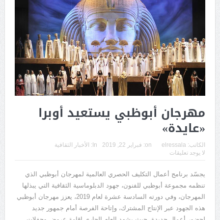
مهرجان أبوظبي يستعيد أوبرا
«عايدة»
الكاتب:
elressala
on:
فبراير 22, 2019
In:
الأخبار الثقافية
لا يوجد تعليقات
يجسّد برنامج أعمال التكليف الحصري العالمية لمهرجان أبوظبي الذي
تنظمه مجموعة أبوظبي للفنون، جهود الدبلوماسية الثقافية التي يبذلها
المهرجان، وفي دورته السادسة عشرة لعام 2019، يعزز مهرجان أبوظبي
هذه الجهود عبر الإنتاج المشترك، وإتاحة الفرصة أمام جمهور جديد
لحضور أعمال جديدة، حيث يشهد العام الجاري إقامة عروض وحفلات