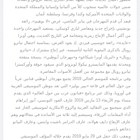
ضمن جولات عالمية ستجوب كلاً من ألمانيا وإسبانيا والمملكة المتحدة
والولايات المتحدة الأميركية وكندا وفرنسا، وسلطنة عُمان.
فبعد أن قدم المهرجان في يناير الماضي، عرض «لا بوهيم»، رائعة
بوتشيني بإخراج جديد ومعاصر لباري كوسكي، يستعيد المهرجان واحدة
من أكثر أعمال الإنتاج رمزية وضخامة في التاريخ الحديث، وهي أوبرا
«عايدة»، رائعة جوسيبي فيردي. إذ يعود العرض، بمناسبة احتفال تياترو
رويال بالذكرى المئوية الثانية لتأسيسه، عبر إنتاج مشترك لـ «تياترو
رويال» و «ليريك أوبرا شيكاغو» و«مهرجان أبوظبي»، بنسخة منقحة
ومحدثة يقدمها المايسترو نيكولا لويزوتو الذي سيقود جوقة وأوركسترا
تياترو رويال مع مجموعة من أفضل الأصوات المعاصرة.
وفي برنامجه للموسم الحالي 2019 يجمع مهرجان أبوظبي فنانين عرباً
من حول العالم في قاعة «بيير بوليز» التي تعد موطن الموسيقى العربية
في أوروبا، وذلك عبر برنامج «فنانون عرب من حول العالم» الذي يقدم
مساء يوم الأربعاء 13 مارس 2019 عازف العود التونسي، أنور إبراهام
الذي سيجمع بين التقاليد العربية والروح الابتكارية لموسيقى الجاز عند
أداء المقامات الزرقاء، وسينضم إليه ثلاثة من الأساتذة في مجالاتهم وهم:
عازف الإيقاع دايف هولاند، عازف الدرامز ناشيت وايتس، وعازف البيانو
دجانغو بايتس.
ويعقب ذلك حفل في 29 مايو 2019 يقدم خلاله المؤلف الموسيقي