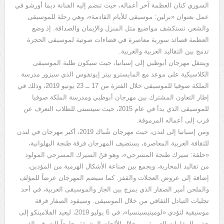
السوري كنان العظمة آخر أعماله، حيث تنضم إليه الفنانة ديما أورشو في
عمل بعنوان «برلين: موسيقى للأيام القادمة»، وهي رحلة للموسيقى
والشعر، تستكشف مواضيع مثل المنزل والإيمان والصداقة. إذ وضع
العظمة قصائد سورية معاصرة في فضاءات صوتية لموسيقى الحجرة
تدمج بين التقاليد العربية والغربية.
وينتقل مهرجان أبوظبي إلى إسبانيا، حيث سيكون طلبة الموسيقى
الكلاسيكية على موعد مع المايسترو بيتر إيوتفوس الذي سيزور مدرسة
الملكة صوفيا للموسيقى خلال الفترة من 17 ــ 23 يونيو 2019، وذلك في
إطار التعاون المشترك بين مهرجان أبوظبي ومدرسة الملكة صوفيا
للموسيقى الذي بدأ في عام 2015، حيث سيتسنى للطلاب التعرف عن
قرب إلى أعماله المرموقة.
ومن إسبانيا إلى لندن، حيث مهرجان شُباك 2019، أكبر مهرجان في لندن
للثقافة العربية المعاصرة، يستضيف المهرجان فرقة طنجة البهلوانية،
«حلقة: سيرك طنجة المسرحي»، وهو فنّ السيرك المسرحي المولود
من تقاليد المحاربة، ويجمع بين صناعة الأشكال الهرمية من المؤدين،
إضافة إلى عروض العجلات والقفز. كما سيضم المهرجان عرضاً للمؤلف
والملحن أمير الصفار الذي يمزج بين الجاز والموسيقى العربية، في أحد
تجليات التبادل الثقافي من خلال الموسيقى. وسيقود الصفار فرقة
موسيقية لتؤدي «لومينيسينسيا»، في 6 يوليو 2019، ليعيد الفلامينكو إلى
جذور المقامات العربية من خلال الألحان الرشيقة، جامعاً الشرق والغرب