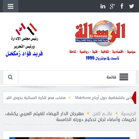
قائمة
حول أرباح Maleficent
منتخب مصر للكرة النسائية يخوض الليلة مباراة وداع أمم 
عيات حرائق الغابات
الرئيسية
عالــــم الفن
مهرجان الدار البيضاء للفيلم العربي يكشف
تكريمات وأعضاء لجان تحكيم دورته الخامسة