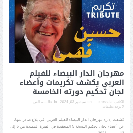
مهرجان الدار البيضاء للفيلم
العربي يكشف تكريمات وأعضاء
لجان تحكيم دورته الخامسة
الكاتب:
elressala
on:
سبتمبر 03, 2024
In:
عالــــم الفن
لا يوجد تعليقات
كشفت إدارة مهرجان الدار البيضاء للفيلم العربي، في بلاغ صادر عنها،
عن أعضاء لجان تحكيم النسخة 5 المنعقدة في الفترة الممتدة من 6 إلى