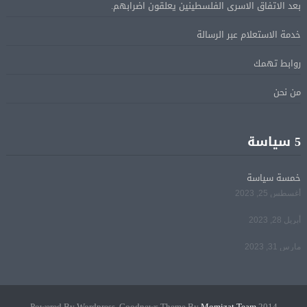
بعد الاتفاق الاسرى الفلسطينين يعلقون اضرابهم.
ترامب: مضيق هرمز سيفتح قريبًا أو ستواجه إيران ضربة
05 أغسطس
خدمة الاستعلام عبر الرسالة
قاسية
روابط تهمك
الرئيس السيسى يؤكد لرئيس وزراء اليونان تضامن مصر
05 أغسطس
من نحن
الكامل مع اليونان في مواجهة تداعيات حرائق الغابات
الرئيس السيسى يستقبل ملك البحرين فى مطار العلمين
5 سياسة
05 أغسطس
فى زيارة لتعزيز أواصر الأخوة الراسخة بين البلدين
الشقيقين
خمسة سياسة
أغسطس 25, 2023
مي سليم: سعيدة بالعودة الى الكوميديا
04 أغسطس
أبريل 28, 2023
مارس 31, 2023