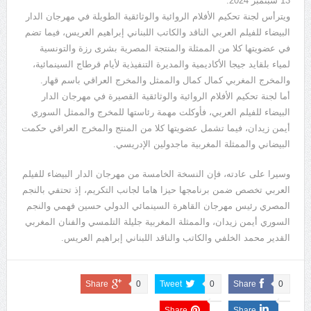
13 سبتمبر 2024.
ويترأس لجنة تحكيم الأفلام الروائية والوثائقية الطويلة في مهرجان الدار
البيضاء للفيلم العربي الناقد والكاتب اللبناني إبراهيم العريس، فيما تضم
في عضويتها كلا من الممثلة والمنتجة المصرية بشرى رزة والتونسية
لمياء بلقايد جيجا الأكاديمية والمديرة التنفيذية لأيام قرطاج السينمائية،
والمخرج المغربي كمال كمال والممثل والمخرج العراقي باسم قهار.
أما لجنة تحكيم الأفلام الروائية والوثائقية القصيرة في مهرجان الدار
البيضاء للفيلم العربي، فأوكلت مهمة رئاستها للمخرج والممثل السوري
أيمن زيدان، فيما تشمل عضويتها كلا من المنتج والمخرج العراقي حكمت
البيضاني والممثلة المغربية ماجدولين الإدريسي.
وسيرا على عادته، فإن النسخة الخامسة من مهرجان الدار البيضاء للفيلم
العربي تخصص ضمن برنامجها حيزا هاما لجانب التكريم، إذ تحتفي بالنجم
المصري رئيس مهرجان القاهرة السينمائي الدولي حسين فهمي والنجم
السوري أيمن زيدان، والممثلة المغربية جليلة التلمسي والفنان المغربي
القدير محمد الخلفي والكاتب والناقد اللبناني إبراهيم العريس.
Share
0
Tweet
0
Share
0
Share
Share