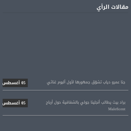
مقالات الرأي
جنا عمرو دياب تشوّق جمهورها لأول ألبوم غنائي
05 أغسطس
براد بيت يطالب أنجلينا جولي بالشفافية حول أرباح
05 أغسطس
Maleficent
منتخب مصر للكرة النسائية يخوض الليلة مباراة وداع أمم
05 أغسطس
إفريقيا أمام نيجيريا