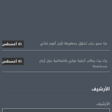
جنا عمرو دياب تشوّق جمهورها لأول ألبوم غنائي
05 أغسطس
براد بيت يطالب أنجلينا جولي بالشفافية حول أرباح
05 أغسطس
Maleficent
منتخب مصر للكرة النسائية يخوض الليلة مباراة وداع أمم
05 أغسطس
إفريقيا أمام نيجيريا
الأرشيف
استقبال جماهيرى حاشد لمحمد صلاح لدى وصوله إلى تركيا
05 أغسطس
الأرشيف
لإتمام انتقاله إلى طرابزون سبور