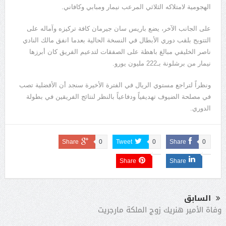
الهجومية لامتلاكه الثلاثي المرعب نيمار ومبابي وكافاني.
على الجانب الآخر، يضع باريس سان جيرمان كافة تركيزه وآماله على
التتويج بلقب دوري الأبطال في النسخة الحالية بعدما انفق مالك النادي
ناصر الخليفي مبالغ باهظة على الصفقات لتدعيم الفريق كان أبرزها
نيمار من برشلونة بـ222 مليون يورو.
ونظراً لتراجع مستوي الريال في الفترة الأخيرة سنجد أن الأفضلية تصب
في مصلحة الضيوف تهديفياً ودفاعياً بالنظر لنتائج الفريقين في بطولة
الدوري.
Share
0
Tweet
0
Share
0
Share
Share
السابق
وفاة الأمير هنريك زوج الملكة مارجريت