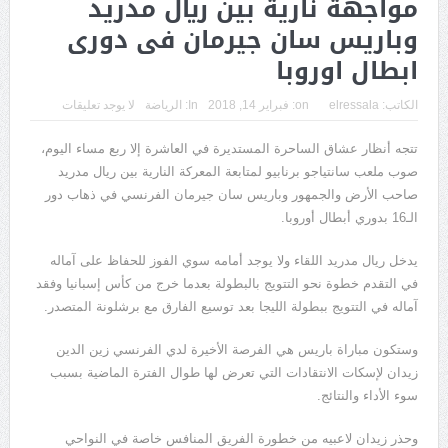
مواجهة نارية بين ريال مدريد
وباريس سان جيرمان فى دورى
ابطال اوروبا
الكاتب:
elressala
on:
فبراير 14, 2018
In:
الرياضة
لا يوجد تعليقات
تتجه أنظار عشاق الساحرة المستديرة في العاشرة إلا ربع مساء اليوم،
صوب ملعب سانتياجو برنابيو لمتابعة المعركة النارية بين ريال مدريد
صاحب الأرض والجمهور وباريس سان جيرمان الفرنسي في ذهاب دور
الـ16 بدوري أبطال أوروبا.
يدخل ريال مدريد اللقاء ولا يوجد أمامه سوي الفوز للحفاظ على آماله
في التقدم خطوة نحو التتويج بالبطولة بعدما خرج من كأس إسبانيا وفقد
آماله في التتويج ببطولة الليجا بعد توسيع الفارق مع برشلونة المتصدر.
وستكون مباراة باريس هي الفرصة الأخيرة لدي الفرنسي زين الدين
زيدان لإسكات الانتقادات التي تعرض لها طوال الفترة الماضية بسبب
سوء الأداء والنتائج.
وحذر زيدان لاعبيه من خطورة الفريق المنافس خاصة في النواحي