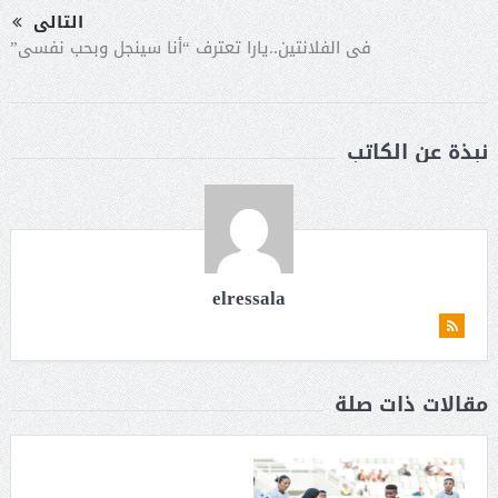
التالى
فى الفلانتين..يارا تعترف “أنا سينجل وبحب نفسى”
نبذة عن الكاتب
elressala
مقالات ذات صلة