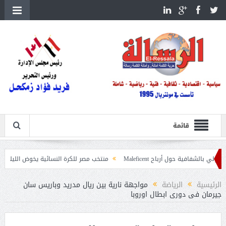
قائمة
حول أرباح Maleficent
منتخب مصر للكرة النسائية يخوض الليلة مباراة وداع أمم 
اعيات حرائق الغابات
الرئيسية
الرياضة
مواجهة نارية بين ريال مدريد وباريس سان
جيرمان فى دورى ابطال اوروبا