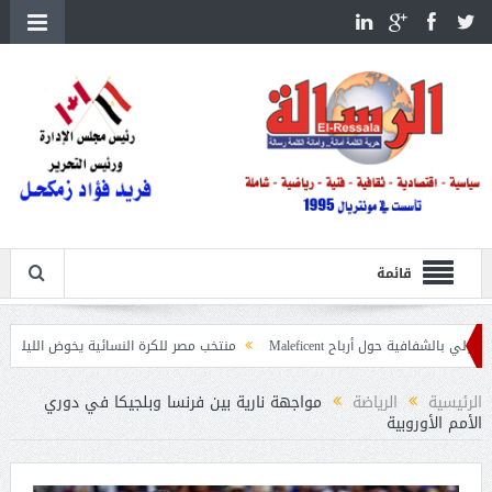
قائمة
ول أرباح Maleficent
منتخب مصر للكرة النسائية يخوض الليلة مباراة وداع أمم إ
عيات حرائق الغابات
الرئيسية
الرياضة
مواجهة نارية بين فرنسا وبلجيكا في دوري
الأمم الأوروبية