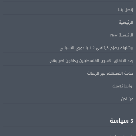
إتصل بنـــا
ماكرون: الاتحاد الأوروبى وشركاؤه سيواصلون زيادة الضغط
05 أغسطس
على روسيا لوقف الحرب بأوكرانيا
الرئيسية
الرئيسية New
البيان الختامى لاجتماع عمّان الوزارى يدين الإجراءات
05 أغسطس
برشلونة يهزم خيتافي 2-1 بالدوري الأسباني
الإسرائيلية بالقدس.. ويطلق تحركا دوليا لوقفها
بعد الاتفاق الاسرى الفلسطينين يعلقون اضرابهم.
ترامب: مضيق هرمز سيفتح قريبًا أو ستواجه إيران ضربة
05 أغسطس
خدمة الاستعلام عبر الرسالة
قاسية
روابط تهمك
الرئيس السيسى يؤكد لرئيس وزراء اليونان تضامن مصر
05 أغسطس
من نحن
الكامل مع اليونان في مواجهة تداعيات حرائق الغابات
الرئيس السيسى يستقبل ملك البحرين فى مطار العلمين
5 سياسة
05 أغسطس
فى زيارة لتعزيز أواصر الأخوة الراسخة بين البلدين
الشقيقين