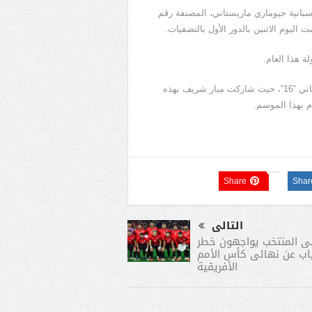
، المصنفة رقم 109 عالميا، أمام الإسبانية جيوماري ماريستاني، المصنفة رقم
 هذا العام.
وكانت ميار شريف، ودعت بطولة كانبرا المفتوحة للتنس من الدور الثاني “16”، حيث شاركت ميار شريف بهذه
م بهذا الموسم.
Share
Shar
التالى
 المنتخب يواجهون خطر
ياب عن نهائى كأس الأمم
الأفريقية