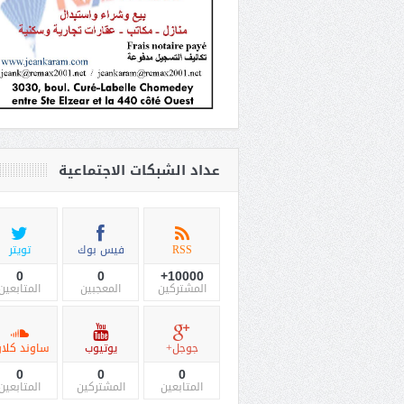
عداد الشبكات الاجتماعية
RSS
فيس بوك
تويتر
0
0
10000+
المشتركين
المعجبين
المتابعين
جوجل+
يوتيوب
ساوند كلاو
0
0
0
المتابعين
المشتركين
المتابعين