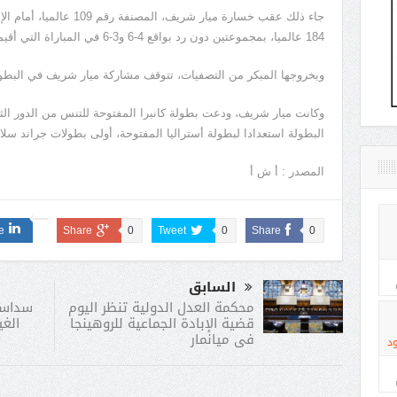
جاء ذلك عقب خسارة ميار شريف
184 عالميا، بمجموعتين دون رد بواقع 4-6 و3-6 في المباراة التي أقيمت اليوم الاثنين بالدور الأول بالتصفيات.
وبخروجها المبكر من التصفيات، تتوقف مشاركة ميار شريف في البطولة
البطولة استعدادا لبطولة أستراليا المفتوحة، أولى بطولات جراند سلا
المصدر : أ ش أ
e
Share
0
Tweet
0
Share
0
السابق
سداسى
محكمة العدل الدولية تنظر اليوم
الغ
قضية الإبادة الجماعية للروهينجا
فى ميانمار
د