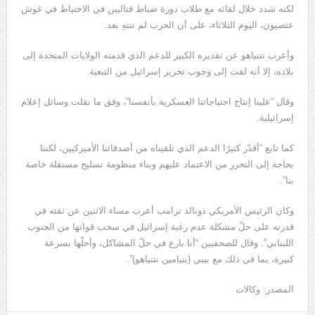
لكنه شدد خلال لقائه مع طلاب دورة ضباط قتاليين في الاحتياط في غوش
عتصيون، اليوم الثلاثاء، على أن الحرب لم تنتهِ بعد.
وأعرب نتنياهو عن تقديره الكبير للدعم الذي قدمته الولايات المتحدة إلى
بلاده، إلا أنه لفت إلى وجوب تحرير إسرائيل من التبعية.
وقال “علينا إنتاج احتياجاتنا العسكرية بأنفسنا”، وفق ما نقلت وسائل إعلام
إسرائيلية.
كما تابع “أقدّر كثيرًا الدعم الذي تلقيناه من أصدقائنا الأميركيين، لكننا
بحاجة إلى التحرر من الاعتماد عليهم وبناء منظومة تسليح مستقلة خاصة
بنا”.
وكان الرئيس الأمريكي دونالد ترامب أعرب مساء الاثنين عن ثقته في
قدرته على حلّ مشكلة عدم رغبة إسرائيل في سحب قواتها من الجنوب
اللبناني”. وقال للصحفيين “أنا بارع في حلّ المشاكل، وأحلّها بسرعة
كبيرة، بما في ذلك مع بيبي (بنيامين نتنياهو)”.
المصدر: وكالات