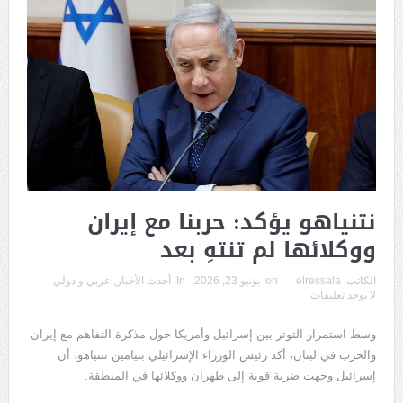
نتنياهو يؤكد: حربنا مع إيران
ووكلائها لم تنتهِ بعد
الكاتب:
elressala
on:
يونيو 23, 2026
In:
أحدث الأخبار
,
عربي و دولي
لا يوجد تعليقات
وسط استمرار التوتر بين إسرائيل وأمريكا حول مذكرة التفاهم مع إيران
والحرب في لبنان، أكد رئيس الوزراء الإسرائيلي بنيامين نتنياهو، أن
إسرائيل وجهت ضربة قوية إلى طهران ووكلائها في المنطقة.