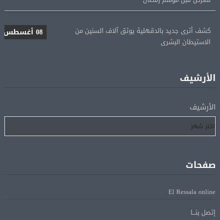
كشف أثرى جديد بالدقهلية يوثق آلاف السنين من
08 أغسطس
الاستيطان البشرى
اتحاد الكرة يطلب استضافة أمم إفريقيا تحت 23 عامًا
08 أغسطس
المؤهلة لأولمبياد 2028
الأرشيف
إسبانيا تعيد فرض الرقابة على حدودها مع إيطاليا وسط
08 أغسطس
الأرشيف
خلاف متصاعد بشأن الهجرة
فانس: سنواصل الضغط على إيران.. ونعمل على مسار آمن
08 أغسطس
للسفن فى هرمز
صفحات
الرئيس الإيرانى: الظروف الراهنة فرصة للتوصل إلى اتفاق
08 أغسطس
El Ressala online
عبر المفاوضات
إتصل بنـــا