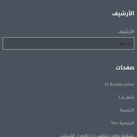
الأرشيف
إسبانيا تعيد فرض الرقابة على حدودها مع إيطاليا وسط
08 أغسطس
خلاف متصاعد بشأن الهجرة
الأرشيف
فانس: سنواصل الضغط على إيران.. ونعمل على مسار آمن
08 أغسطس
للسفن فى هرمز
صفحات
الرئيس الإيرانى: الظروف الراهنة فرصة للتوصل إلى اتفاق
08 أغسطس
عبر المفاوضات
El Ressala online
Alcool américain au Canada: «Carney risque d’être pris en
إتصل بنـــا
08 أغسطس
sandwich entre Trump et les provinces»
الرئيسية
الرئيسية New
«Aucune négociation ne peut être bonne avec
08 أغسطس
l’administration Trump en ce moment», estime une
برشلونة يهزم خيتافي 2-1 بالدوري الأسباني
spécialiste en droit commercial