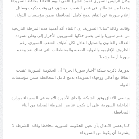
وكان الرئيس السوري أحمد الشرع التقى اليوم الثلاثاء محافظ السويداء
وعددا من نشطائها في قصر الشعب بدمشق، في وقت ذكرت وسائل
إعلام سورية عن اتفاق بدمج كامل المحافظة ضمن مؤسسات الدولة.
وقالت وكالة “سانا” السورية، إن “اللقاء أكد أهمية هذه المرحلة التاريخية
من عمر سوريا والتي يصبو خلالها السوريون الأحرار إلى وطن تسوده
العدالة والقانون والتمثيل العادل لكل أطياف الشعب السوري، رغم
الظروف الإقليمية والدولية الصعبة والمخططات التي تحاك ضد وحدة
سوريا أرضا وشعبا”.
بدورها، ذكرت شبكة “أخبار سوريا الحرة” أن الحكومة السورية عقدت
اتفاقا مع أهالي ووجهاء السويداء بدمج كامل المحافظة ضمن مؤسسات
الدولة.
ويقضي الاتفاق وفق الشبكة، بإلحاق الأجهزة الأمنية في السويداء بوزارة
الداخلية السورية، على أن يكون عناصر الشرطة المحلية من أبناء
المحافظة.
كما يقضي الاتفاق بأن تعين الحكومة السورية محافظا وقائدا للشرطة لا
يشترط أن يكونا من السويداء.