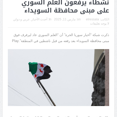
نشطاء يرفعون العلم السوري
على مبنى محافظة السويداء
الكاتب:
elressala
on:
مارس 11, 2025
In:
أحدث الأخبار
,
عربي و دولي
لا يوجد تعليقات
ذكرت شبكة “أخبار سوريا الحرة” أن “العلم السوري عاد ليرفرف فوق
مبنى محافظة السويداء بعد رفعه من قبل ناشطين في المنطقة”.Play