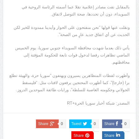
بالمقابل نفت مصادر إعلامية نقلا عما أسمته الرئاسة الروحية في
السويداء، دون أن تحددها، صحة التوصل لاتفاق.
ونقلت عنها قولها “نحن منفتحون على الحوار وأيدينا ممدودة للخير لكن
الحديث عن أي اتفاق جديد عارٍ من الصحة”.
يأتي ذلك بعدما شهدت محافظة السويداء جنوبي سوريا، يوم الخميس
الماضي تظاهرات رفضا لدخول قوات تابعة للحكومة المؤقتة إلى
محافظتهم.
وأظهرت لقطات المتظاهرين يسيرون ويهتفون “سوريا حرة، والهيئة تطلع
برا (خارجا)”، كما أظهرت المحتجين يرفعون لافتات مثل: “فليسقط
الجولاني وحكومته الغاصبة للسلطة”، ورايات طائفة الموحدين الدروز.
المصدر: شبكة أخبار سوريا الحرة+RT
Share
0
Tweet
0
Share
0
Share
Share