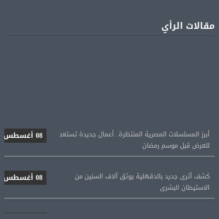
مقالات الرأي
أبرز المسلسلات المصرية المنتظرة.. أعمال جديدة تستعد
08 أغسطس
للعرض قبل موسم رمضان
كشف أثرى جديد بالدقهلية يوثق آلاف السنين من
08 أغسطس
الاستيطان البشرى
اتحاد الكرة يطلب استضافة أمم إفريقيا تحت 23 عامًا
08 أغسطس
المؤهلة لأولمبياد 2028