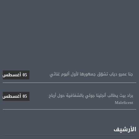
جنا عمرو دياب تشوّق جمهورها لأول ألبوم غنائي
05 أغسطس
براد بيت يطالب أنجلينا جولي بالشفافية حول أرباح
05 أغسطس
Maleficent
منتخب مصر للكرة النسائية يخوض الليلة مباراة وداع أمم
05 أغسطس
إفريقيا أمام نيجيريا
الأرشيف