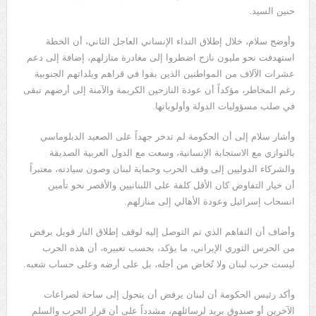
حنين السيد.
وأوضح سلام، خلال إطلاق النداء الإنساني العاجل الثاني، أن الخطة
استهدفت نحو مليون نازح اضطروا إلى مغادرة منازلهم، إضافة إلى دعم
عشرات الآلاف من المواطنين الذين بقوا في قراهم وبلداتهم الجنوبية
رغم المخاطر، مؤكداً أن عودة النازحين الكريمة والآمنة إلى أرضهم تبقى
في صلب مسؤوليات الدولة وأولوياتها.
وأشار سلام إلى أن الحكومة لم تدخر جهداً على الصعيد الدبلوماسي
بالتوازي مع الاستجابة الإنسانية، وسعت مع الدول العربية الصديقة
والشركاء الدوليين إلى وقف الحرب وحماية لبنان وصون سيادته، معتبراً
أن خيار التفاوض كان الأقل كلفة على اللبنانيين والأقصر نحو تأمين
انسحاب إسرائيل وعودة الأهالي إلى منازلهم.
وأضاف أن التفاهم الذي تم التوصل إليه لوقف إطلاق النار قوبل برفض
من الحرس الثوري الإيراني، ما يؤكد، بحسب تعبيره، أن هذه الحرب
ليست حرب لبنان ولا تُخاض من أجله، بل على أرضه وعلى حساب شعبه.
وأكد رئيس الحكومة أن لبنان يرفض أن يتحول إلى ساحة لصراعات
الآخرين أو صندوق بريد لرسائلهم، مشدداً على أن قرار الحرب والسلم