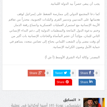
يجب أن يبقى حصراً بيد الدولة اللبنانية.
كما دعا المجتمع الدولي إلى ممارسة الضغط على إسرائيل لوقف
هجماتها على المدنيين وتدمير القرى والبلدات الجنوبية، محذراً من تفاقم
الأزمة الإنسانية مع استمرار العمليات العسكرية واتساع رقعة الدمار.
وختم بدعوة الدول المانحة والمنظمات الدولية إلى دعم النداء الإنساني
الثاني للبنان، مؤكداً أن حجم المأساة والحاجات الإنسانية بات أكبر من
أي وقت مضى وأن الشعب اللبناني يحتاج إلى تضامن متجدد يساهم في
حماية الأمل وصون الكرامة الإنسانية.
المصدر: وكالة أنباء الشرق الأوسط (أ ش أ)
Share
0
Tweet
0
Share
0
Share
Share
السابق
زيلينسكى: عودة 185 أسيرا أوكرانيا فى عملية