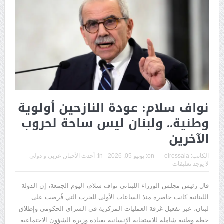
نواف سلام: عودة النازحين أولوية
وطنية.. ولبنان ليس ساحة لحروب
الآخرين
الكاتب:
elressala
on:
يونيو 05, 2026
In:
أحدث الأخبار
,
عربي و دولي
لا يوجد تعليقات
قال رئيس مجلس الوزراء اللبناني نواف سلام، اليوم الجمعة، إن الدولة
اللبنانية كانت حاضرة منذ الساعات الأولى للحرب التي فُرضت على
لبنان، عبر تفعيل غرفة العمليات المركزية في السراي الحكومي وإطلاق
خطة وطنية شاملة للاستجابة الإنسانية بقيادة وزيرة الشؤون الاجتماعية