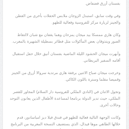
بفستان أزرق فضفاض.
وفي وقت سابق، استبدل الزوجان ملابس الحفلات بأخرى من القطن
والجينز لزيارة مركز للفروسية وفعالية للطهو.
وكان هاري ممسكا بيد ميجان يمزحان وهما يقفان مع شبان لالتقاط
الصور ويتذوقان بعض المأكولات مثل فطائر بسطيلة الشهيرة بالمغرب.
وأبهرت ميجان الحشود الليلة الماضية بفستان أنيق خلال حفل استقبال
أقامه السفير البريطاني.
وخرجت ميجان صباح الاثنين برفقة هاري مرتدية سروالا أزرق من الجينز
وقميصا مقلما وسترة باللون الكاكي.
وتجول الاثنان في (النادي الملكي للفروسية دار السلام) المجاور للقصر
الملكي، حيث تدير الدولة برنامجا لمساعدة الأطفال الذين يعانون التوحد
وحالات أخرى.
وكانت الوجهة التالية فعالية للطهو في فندق فيلا ديز امباسادور، قدم
خلالها الطاهي موها فيدال، الذي يستضيف النسخة المغربية من البرنامج