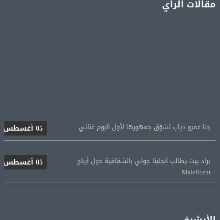
مقالات الرأي
جنا عمرو دياب تشوّق جمهورها لأول ألبوم غنائي
05 أغسطس
براد بيت يطالب أنجلينا جولي بالشفافية حول أرباح
05 أغسطس
Maleficent
منتخب مصر للكرة النسائية يخوض الليلة مباراة وداع أمم
05 أغسطس
إفريقيا أمام نيجيريا
الأرشيف