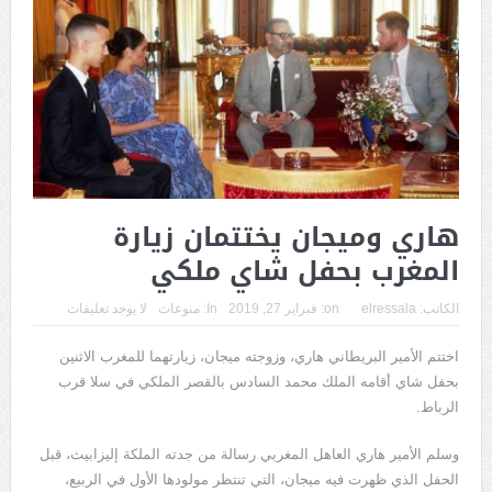
هاري وميجان يختتمان زيارة
المغرب بحفل شاي ملكي
الكاتب:
elressala
on:
فبراير 27, 2019
In:
منوعات
لا يوجد تعليقات
اختتم الأمير البريطاني هاري، وزوجته ميجان، زيارتهما للمغرب الاثنين
بحفل شاي أقامه الملك محمد السادس بالقصر الملكي في سلا قرب
الرباط.
وسلم الأمير هاري العاهل المغربي رسالة من جدته الملكة إليزابيث، قبل
الحفل الذي ظهرت فيه ميجان، التي تنتظر مولودها الأول في الربيع،