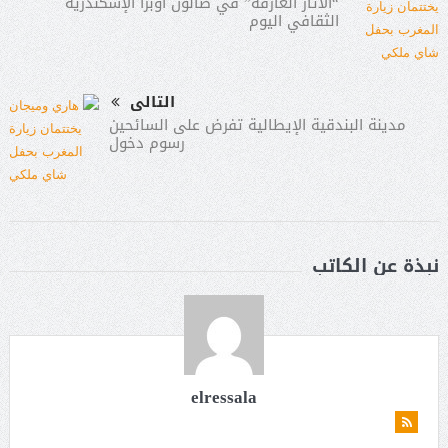
“الآثار الغارقة” في صالون أوبرا الإسكندرية
الثقافي اليوم
التالى
مدينة البندقية الإيطالية تفرض على السائحين
رسوم دخول
نبذة عن الكاتب
elressala