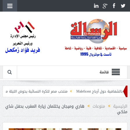
قائمة
رباح Maleficent
منتخب مصر للكرة النسائية يخوض الليلة مباراة وداع أمم إفري
ت حرائق الغابات
الرئيسية
منوعات
هاري وميجان يختتمان زيارة المغرب بحفل شاي
ملكي