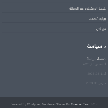
ترامب: مضيق هرمز سيفتح قريبًا أو ستواجه إيران ضربة
05 أغسطس
قاسية
خدمة الاستعلام عبر الرسالة
روابط تهمك
الرئيس السيسى يؤكد لرئيس وزراء اليونان تضامن مصر
05 أغسطس
الكامل مع اليونان في مواجهة تداعيات حرائق الغابات
من نحن
الرئيس السيسى يستقبل ملك البحرين فى مطار العلمين
05 أغسطس
5 سياسة
فى زيارة لتعزيز أواصر الأخوة الراسخة بين البلدين
الشقيقين
خمسة سياسة
أغسطس 25, 2023
مي سليم: سعيدة بالعودة الى الكوميديا
04 أغسطس
أبريل 28, 2023
مارس 31, 2023
Momizat Team
2014 Powered By Wordpress, Goodnews Theme By