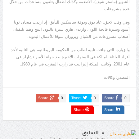
الشهير (ماستر شيف)، الأطعمة وكذلك أطفال يتلقون مساعدات من خلال
عدة مشروعات.
وفي وقت لاحق، عاد دوق ودوقة ساسكس للتأنق، إذ ارتدت ميجان ثوبا
أسود وسترة فاتحة اللون، وارتدى هاري سترة باللون البيج وهما يلتقيان
أصحاب مشروعات من الشبان ويزوران سوقا للأعمال اليدوية.
والزيارة، التي جاءت تلبية لطلب من الحكومة البريطانية، هي الثانية لأحد
أفراد العائلة المالكة في السنوات الأخيرة بعد جولة للأمير تشارلز في
عام 2001. وكانت الملكة إليزابيث قد زارت المغرب في عام 1980.
المصدر: وكالات
Share
0
Tweet
0
Share
0
Share
Share
السابق