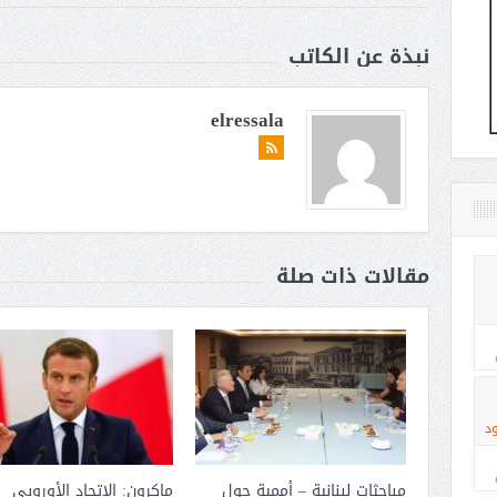
نبذة عن الكاتب
elressala
مقالات ذات صلة
د
مباحثات لبنانية – أممية حول
ماكرون: الاتحاد الأوروبى