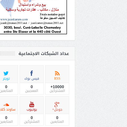
عداد الشبكات الاجتماعية
RSS
فيس بوك
تويتر
0
0
10000+
المشتركين
المعجبين
المتابعين
جوجل+
يوتيوب
ساوند كلاو
0
0
0
المتابعين
المشتركين
المتابعين