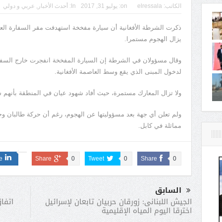
الكاتب:
elressala
on:
يوليو 31, 2017
In:
أحدث الأخبار
,
عربي و دولي
ذكرت الشرطة الأفغانية أن سيارة مفخخة استهدفت مقر السفارة العرا
يزال الهجوم مستمرا.
وقال مسؤولان في الشرطة إن السيارة المفخخة انفجرت خارج السفا
لدخول المبنى الذي يقع وسط العاصمة الأفغانية.
ولا تزال المعارك مستمرة، حيث أفاد شهود عيان في المنطقة بأنهم س
ولم تعلن أي جهة بعد مسؤوليتها عن الهجوم، رغم أن حركة طالبان و
مماثلة في كابل.
e
Share
0
Tweet
0
Share
0
السابق
اتفا
الجيش اللبنانى: زورقان حربيان تابعان لإسرائيل
اخترقا اليوم المياه الإقليمية