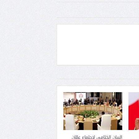
البيان الختامى لاجتماع عمّان